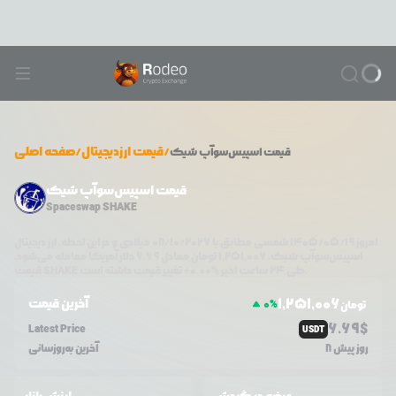
/
قیمت ارزدیجیتال
/
صفحه اصلی
قیمت
اسپیس‌سوآپ شیک
قیمت اسپیس‌سوآپ شیک
Spaceswap SHAKE
امروز
۱۴۰۵/۰۵/۱۹
شمسی مطابق با
08/10/2026
میلادی و در این لحظه، ارز دیجیتال
اسپیس‌سوآپ شیک
،
1,251,006
تومان معادل
6.69
دلار آمریکا معامله می‌شود.
تغییر قیمت داشته است.
طی ۲۴ ساعت اخیر %
0.00
+
SHAKE
قیمت
1,251,006
آخرین قیمت
0
%
تومان
6.69
$
Latest Price
USDT
8 روز پیش
آخرین به‌روزسانی