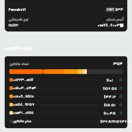
PancakeV1
$
34
USDT
آدرس استخر
نوع نقدینگی
UniV2
0xa68...6003
توزیع مالکیت
374
تعداد مالکین
0x223...a1df
$
101
0xb04...e4a4
$
56.57
0xc08...751e
$
44.12
0xd1d...9256
$
15.51
0xa41...c887
$
10.45
سایر مالکین
$
32.819656466