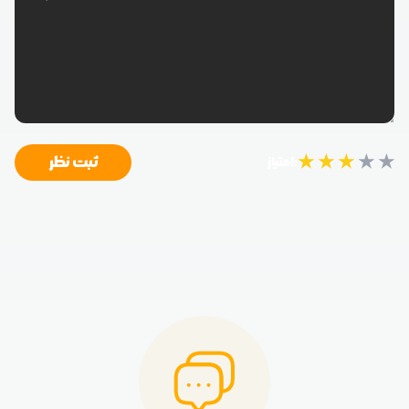
★
★
★
★
★
ثبت نظر
امتیاز: