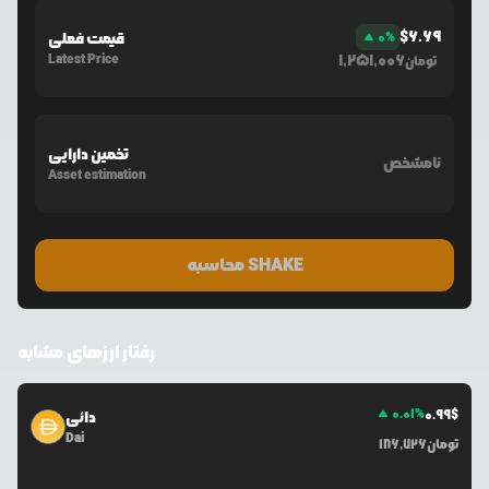
$
6.69
%
0
قیمت فعلی
Latest Price
1,251,006
تومان
تخمین دارایی
نامشخص
Asset estimation
محاسبه SHAKE
رفتار ارزهای مشابه
0.01
%
0.99
$
دائی
Dai
تومان
186,726