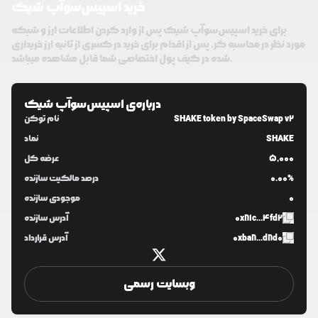
خرید اسپیس‌سوآپ شیک
برای خرید اسپیس‌سوآپ شیک پس از وارد کردن اطلاعات ارز و شبکه
مورد نظر در محاسبه گر، پس از اقدام برای خرید در کسری از ثانیه ارز خریداری
شده در کیف پول اختصاصی شما قابل مشاهده میباشد.
درباره‌ی
اسپیس‌سوآپ شیک
SHAKE token by SpaceSwap v2
نام توکن
SHAKE
نماد
5,000
عرضه کل
0.00%
درصد مالکیت سازنده
0
موجودی سازنده
0x81c...4fd2
آدرس سازنده
0xba8...d8d0
آدرس قرارداد
وبسایت رسمی