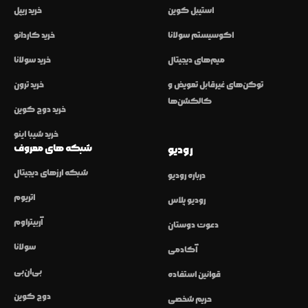
استیبل کوین
خرید ریپل
اکوسیستم سولانا
خرید کاردانو
میم‌های دیجیتال
خرید سولانا
توکن‌های غیرقابل تعویض و
خرید ترون
کالکشن‌ها
خرید دوج کوین
خرید شیبا اینو
شبکه های معروف
رودیو
شبکه ارزهای دیجیتال
درباره رودیو
اتریوم
رودیو پلاس
آربیتراوم
دعوت دوستان
سولانا
آکادمی
بی‌ان‌بی
قوانین استفاده
دوج کوین
حریم شخصی