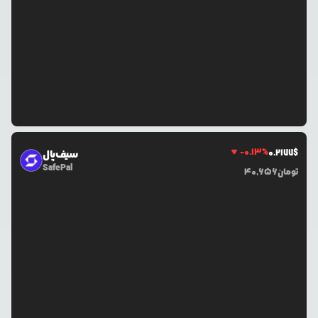
-0.13
%
0.2177
$
سیف‌پال
SafePal
تومان
40,656