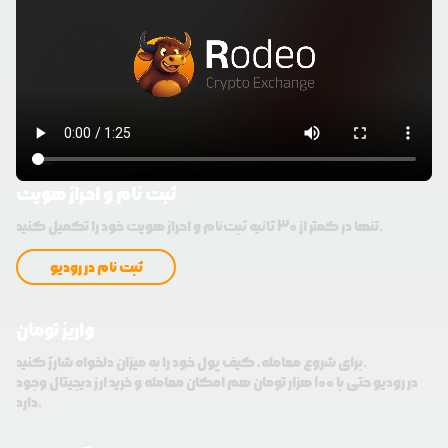
ثبت نام و احراز هویت
تنها در کمتر از 30 ثانیه ثبت‌نام و احراز هویت خود را تکمیل کنید.
ثبت نام در رودیو
واریز تومان
برای شروع معامله، کیف پول خود را به میزان دلخواه شارژ کنید.
در رودیو حتی با 100 هزار تومان هم امکان معامله و خرید ارز دیجیتال وجود
دارد.