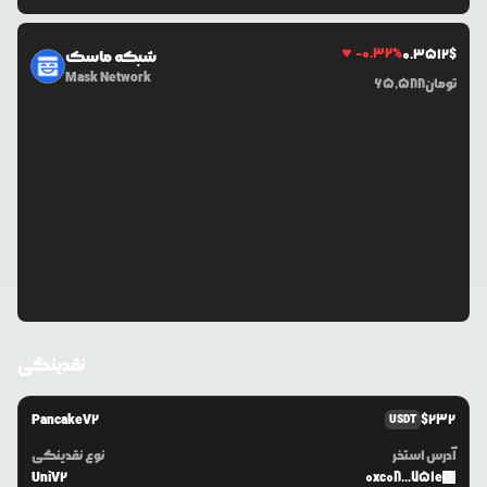
-0.32
%
0.3512
$
شبکه ماسک
Mask Network
تومان
65,588
نقدینگی
PancakeV2
$
232
USDT
آدرس استخر
نوع نقدینگی
UniV2
0xc08...751e