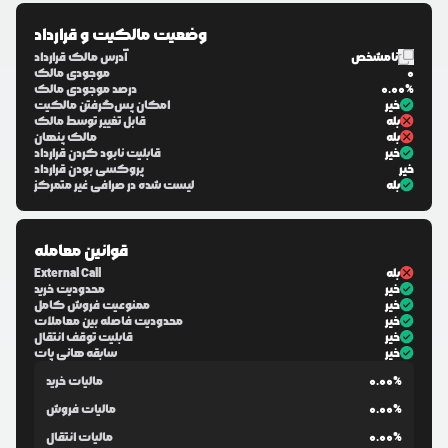
وضعیت مالکیت و قرارداد
نامشخص
آدرس مالک قرارداد
0
موجودی مالک
0.00%
درصد موجودی مالک
خیر
امکان پس‌گرفتن مالکیت
بله
قابل تغییر توسط مالک
بله
مالک پنهان
خیر
قابلیت نابود کردن قرارداد
خیر
پروکسی بودن قرارداد
بله
لیست شده در صرافی غیر متمرکز
قوانین معامله
بله
External Call
خیر
محدودیت خرید
خیر
ممنوعیت فروش کامل
خیر
محدودیت فاصله بین معاملات
خیر
قابلیت توقف انتقال
خیر
سابقه هانی پات
0.00%
مالیات خرید
0.00%
مالیات فروش
0.00%
مالیات انتقال