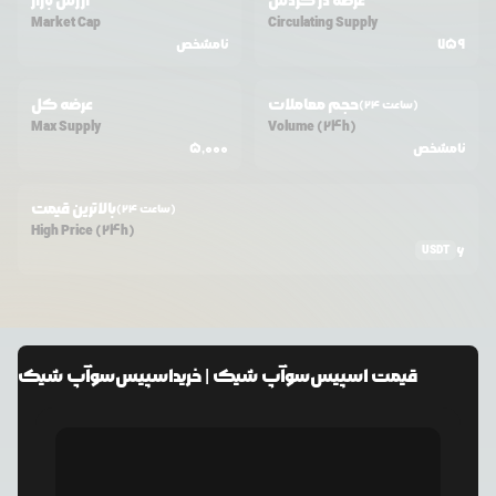
عرضه در گردش
ارزش بازار
Market Cap
Circulating Supply
759
نامشخص
حجم معاملات
عرضه کل
(24 ساعت)
Max Supply
Volume (24h)
نامشخص
5,000
بالاترین قیمت
(24 ساعت)
High Price (24h)
USDT
6
قیمت
اسپیس‌سوآپ شیک
| خرید
اسپیس‌سوآپ شیک