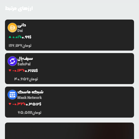
ارزهای مرتبط
دائی
Dai
0.01
%
0.99
$
تومان
186,726
سیف‌پال
SafePal
-0.13
%
0.2177
$
تومان
40,656
شبکه ماسک
Mask Network
-0.32
%
0.3512
$
تومان
65,588