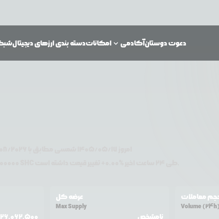
دعوت دوستان
آکادمی
امکانات
دسته بندی ارزهای دیجیتال
شبکه‌
امروز
۱۴۰۵/۰۵/۱۷
شمسی مطابق با
08/2026
تغییر قیمت داشته است.
طی ۲۴ ساعت اخیر %
0.00
+
SHC
دلار آمریکا معامله می‌شود. قیمت
00000
جم معاملات
عرضه کل
Max Supply
Volume (24h
نامشخص
226,062,500