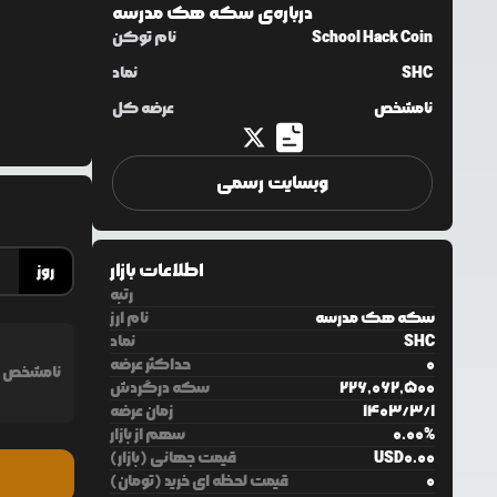
درباره‌ی
سکه هک مدرسه
School Hack Coin
نام توکن
SHC
نماد
نامشخص
عرضه کل
وبسایت رسمی
اطلاعات بازار
روز
رتبه
سکه هک مدرسه
نام ارز
SHC
نماد
0
حداکثر عرضه
نامشخص
226,062,500
سکه درگردش
1
/
3
/
1403
زمان عرضه
%
0.00
سهم از بازار
0.00
USD
قیمت جهانی (بازار)
0
قیمت لحظه ای خرید (تومان)