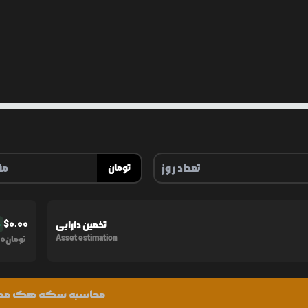
تومان
$
0.00
تخمین دارایی
%
0
Asset estimation
تومان
محاسبه سکه هک مد