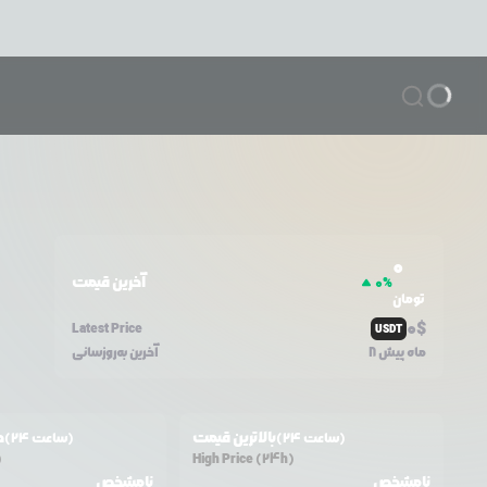
0
آخرین قیمت
0
%
تومان
0
$
Latest Price
USDT
8 ماه پیش
آخرین به‌روزسانی
بالاترین قیمت
ح
(24 ساعت)
(24 ساعت)
)
High Price (24h)
نامشخص
نامشخص