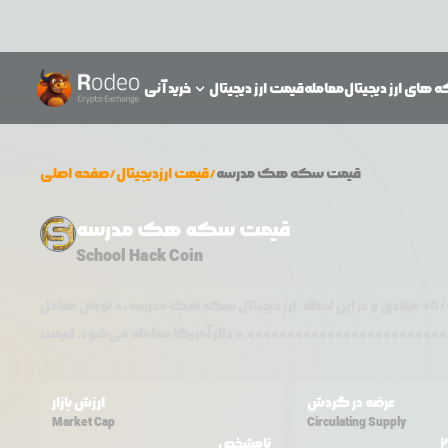
 های ارز دیجیتال
معامله
قیمت ارز دیجیتال
خرید آنی
قیمت
سکه هک مدرسه
/
قیمت ارزدیجیتال
/
صفحه اصلی
قیمت سکه هک مدرسه
School Hack Coin
08/
میلادی و در این لحظه، ارز دیجیتال
سکه هک مدرسه
،
0
تومان معادل
0.0000000000000000000000000
عرضه در گردش
ارزش بازار
Market Cap
Circulating Supply
نامشخص