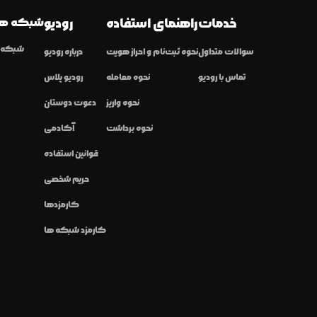
خدمات
راهنمای استفاده
رودیو
شبکه ها
شبکه ا
سوالات متداول
نحوه ثبت‌نام و احراز هویت
درباره رودیو
تماس با رودیو
نحوه معامله
رودیو پلاس
نحوه واریز
دعوت دوستان
نحوه برداشت
آکادمی
قوانین استفاده
حریم شخصی
کارمزدها
کارمزد شبکه ها