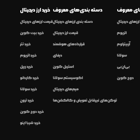
ی معروف
دسته بندی‌های معروف
خرید ارز دیجیتال
رزهای دیجیتال
دسته بندی ارزهای دیجیتال
قیمت ارزهای دیجیتال
اتریوم
قیمت ارز دیجیتال
خرید بیت کوین
آربیتراوم
قراردادهای هوشمند
خرید تتر
سولانا
دیفای
خرید اتریوم
بی‌ان‌بی
استیبل کوین
خرید ریپل
دوج کوین
اکوسیستم سولانا
خرید کاردانو
میم‌های دیجیتال
خرید سولانا
توکن‌های غیرقابل تعویض و کالکشن‌ها
خرید ترون
خرید دوج کوین
خرید شیبا اینو