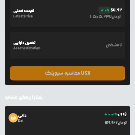
$
7.92
%
0
قیمت فعلی
Latest Price
1,505,247
تومان
تخمین دارایی
نامشخص
Asset estimation
محاسبه سیوینگ USX
رفتار ارزهای مشابه
0.01
%
0.99
$
دائی
Dai
تومان
189,926