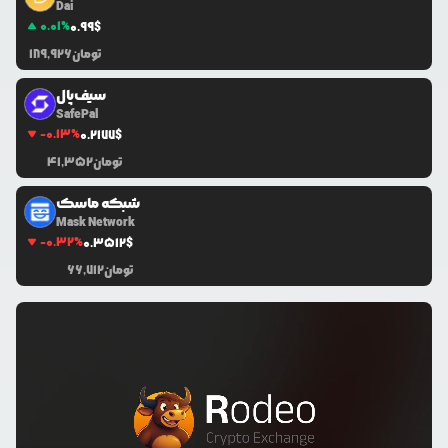
Dai
0.01
%
0.99
$
تومان
189,926
سیف‌پال
SafePal
-0.13
%
0.2177
$
تومان
41,352
شبکه ماسک
Mask Network
-0.32
%
0.3512
$
تومان
66,712