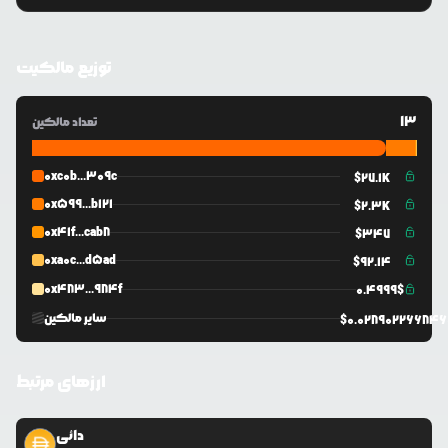
توزیع مالکیت
13
تعداد مالکین
0xc0b...309c
$
27.1K
0x599...b121
$
2.3K
0x41f...cab8
$
347
0xa0c...d5ad
$
92.14
0x483...984f
0.4999
$
سایر مالکین
$
0.02890226684
ارزهای مرتبط
دائی