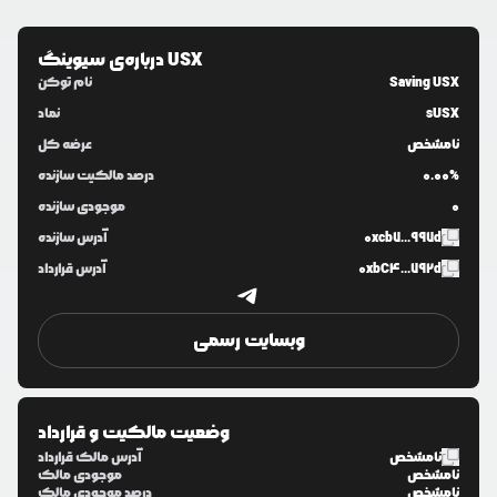
سیوینگ USX
درباره‌ی
Saving USX
نام توکن
sUSX
نماد
نامشخص
عرضه کل
0.00%
درصد مالکیت سازنده
0
موجودی سازنده
0xcb7...997d
آدرس سازنده
0xbC4...792d
آدرس قرارداد
وبسایت رسمی
وضعیت مالکیت و قرارداد
نامشخص
آدرس مالک قرارداد
نامشخص
موجودی مالک
نامشخص
درصد موجودی مالک