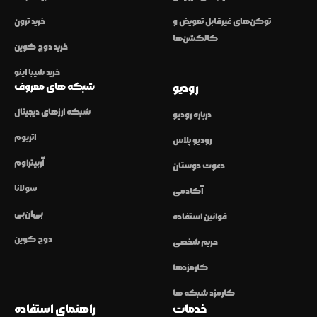
توکن‌های غیرقابل تعویض و
خرید ترون
کالکشن‌ها
خرید دوج کوین
خرید شیبا اینو
شبکه های معروف
رودیو
شبکه ارزهای دیجیتال
درباره رودیو
اتریوم
رودیو پلاس
آربیتراوم
دعوت دوستان
سولانا
آکادمی
بی‌ان‌بی
قوانین استفاده
دوج کوین
حریم شخصی
کارمزدها
کارمزد شبکه ها
خدمات
راهنمای استفاده