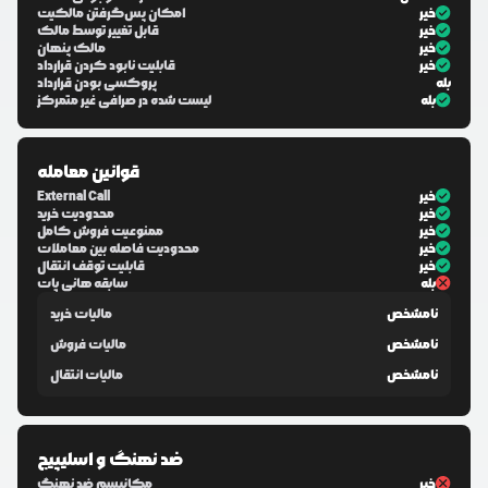
خیر
امکان پس‌گرفتن مالکیت
خیر
قابل تغییر توسط مالک
خیر
مالک پنهان
خیر
قابلیت نابود کردن قرارداد
بله
پروکسی بودن قرارداد
بله
لیست شده در صرافی غیر متمرکز
قوانین معامله
خیر
External Call
خیر
محدودیت خرید
خیر
ممنوعیت فروش کامل
خیر
محدودیت فاصله بین معاملات
خیر
قابلیت توقف انتقال
بله
سابقه هانی پات
نامشخص
مالیات خرید
نامشخص
مالیات فروش
نامشخص
مالیات انتقال
ضد نهنگ و اسلیپیج
خیر
مکانیسم ضد نهنگ