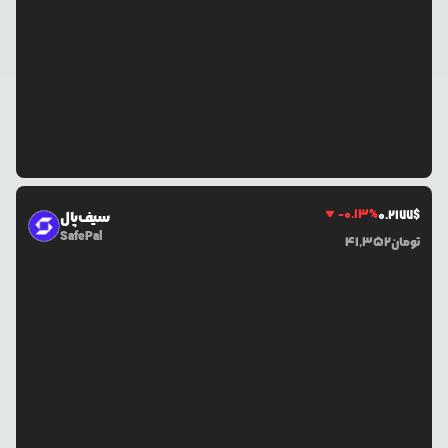
-0.13
%
0.2177
$
سیف‌پال
SafePal
تومان
41,352