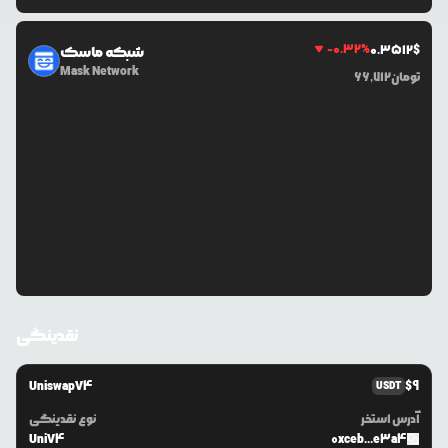
-0.32
%
0.3512
$
شبکه ماسک
Mask Network
تومان
66,712
نقدینگی
UniswapV4
$
9
USDT
آدرس استخر
نوع نقدینگی
UniV4
0xceb...e3a4