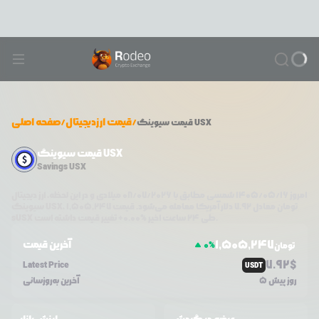
/
قیمت ارزدیجیتال
/
صفحه اصلی
سیوینگ USX
قیمت
قیمت سیوینگ USX
Savings USX
امروز
۱۴۰۵/۰۵/۱۶
شمسی مطابق با
08/07/2026
میلادی و در این لحظه، ارز دیجیتال
تومان معادل
7.92
دلار آمریکا معامله می‌شود. قیمت
1,505,247
،
سیوینگ USX
تغییر قیمت داشته است.
طی ۲۴ ساعت اخیر %
0.00
+
sUSX
1,505,247
آخرین قیمت
0
%
تومان
7.92
$
Latest Price
USDT
5 روز پیش
آخرین به‌روزسانی