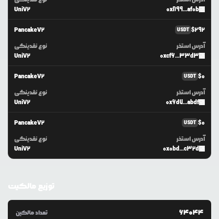
UniV2
0x899...af0b
PancakeV2
$
292
USDT
آدرس استخر
نوع نقدینگی
UniV2
0xcf6...33d3
PancakeV2
$
0
USDT
آدرس استخر
نوع نقدینگی
UniV2
0x6d7...abdf
PancakeV2
$
0
USDT
آدرس استخر
نوع نقدینگی
UniV2
0x0bd...c32d
توزیع مالکیت
64044
تعداد مالکین