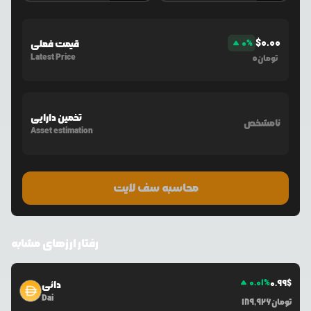
$
0.00
%
0
قیمت فعلی
Latest Price
0
تومان
تخمین دارایی
نامشخص
Asset estimation
محاسبه سف لایت
رفتار ارزهای مشابه
0.01
%
0.99
$
دائی
Dai
تومان
189,926