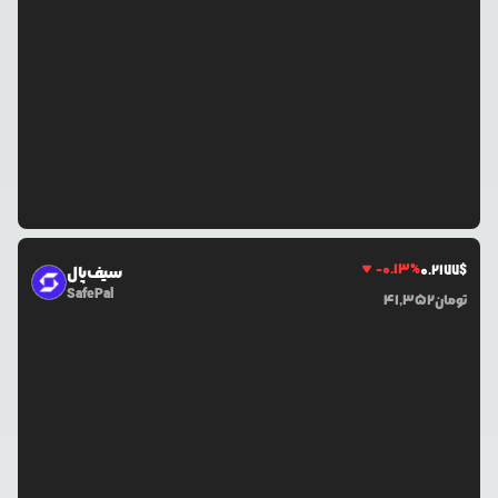
-0.13
%
0.2177
$
سیف‌پال
SafePal
تومان
41,352