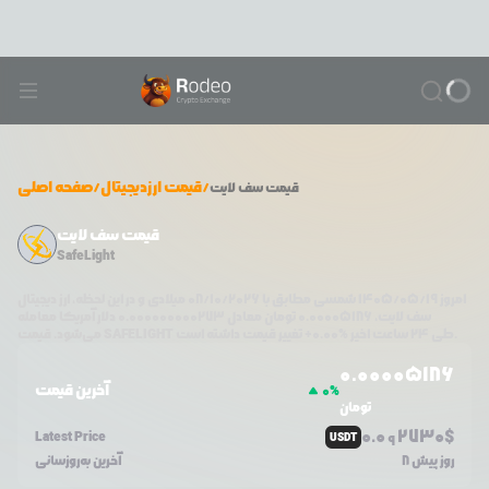
/
قیمت ارزدیجیتال
/
صفحه اصلی
قیمت
سف لایت
قیمت سف لایت
SafeLight
امروز
۱۴۰۵/۰۵/۱۹
شمسی مطابق با
08/10/2026
میلادی و در این لحظه، ارز دیجیتال
سف لایت
،
0.00005186
تومان معادل
0.000000000273
دلار آمریکا معامله
تغییر قیمت داشته است.
طی ۲۴ ساعت اخیر %
0.00
+
SAFELIGHT
می‌شود. قیمت
0.0
0005186
آخرین قیمت
0
%
تومان
0.0
2730
$
Latest Price
USDT
9
8 روز پیش
آخرین به‌روزسانی