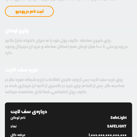
ثبت نام در رودیو
واریز تومان
برای شروع معامله، کیف پول خود را به میزان دلخواه شارژ کنید.
در رودیو حتی با 100 هزار تومان هم امکان معامله و خرید ارز دیجیتال وجود
دارد.
خرید سف لایت
برای خرید سف لایت پس از وارد کردن اطلاعات ارز و شبکه مورد نظر در
محاسبه گر، پس از اقدام برای خرید در کسری از ثانیه ارز خریداری شده در
کیف پول اختصاصی شما قابل مشاهده میباشد.
درباره‌ی
سف لایت
SafeLight
نام توکن
SAFELIGHT
نماد
1,000,000,000,000,000
عرضه کل