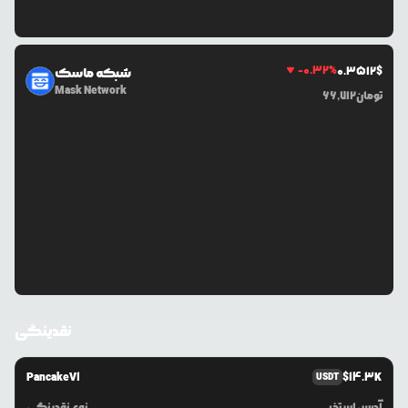
-0.32
%
0.3512
$
شبکه ماسک
Mask Network
تومان
66,712
نقدینگی
PancakeV1
$
14.3K
USDT
آدرس استخر
نوع نقدینگی