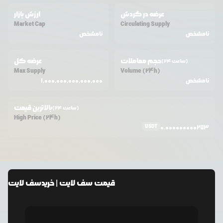
عرضه در گردش
ارزش بازار
Market Cap
Circulating Supply
نامشخص
نامشخص
حجم معاملات
عرضه کل
(24 ساعت)
Max Supply
Volume (24h)
نامشخص
1,000,000,000,000,000
بالاترین قیمت
(24 ساعت)
High Price (24h)
USDT
0.000000000273
قیمت
سف لایت
| خرید
سف لایت