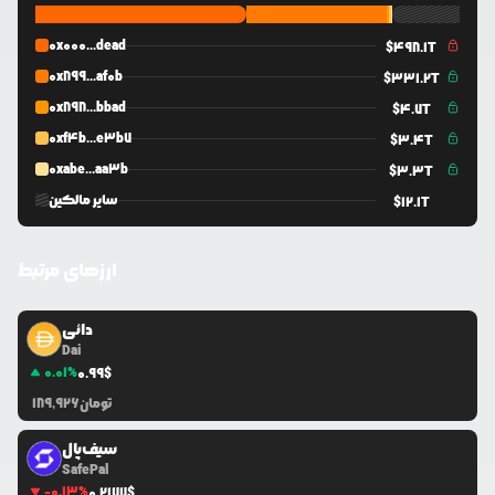
0x000...dead
$
498.1T
0x899...af0b
$
331.2T
0x898...bbad
$
4.7T
0xf4b...e3b7
$
3.4T
0xabe...aa3b
$
3.3T
سایر مالکین
$
12.1T
ارزهای مرتبط
دائی
Dai
0.01
%
0.99
$
تومان
189,926
سیف‌پال
SafePal
-0.13
%
0.2177
$