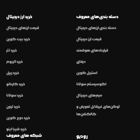
دسته بندی‌های معروف
خرید ارز دیجیتال
دسته بندی ارزهای دیجیتال
قیمت ارزهای دیجیتال
قیمت ارز دیجیتال
خرید بیت کوین
قراردادهای هوشمند
خرید تتر
دیفای
خرید اتریوم
استیبل کوین
خرید ریپل
اکوسیستم سولانا
خرید کاردانو
میم‌های دیجیتال
خرید سولانا
توکن‌های غیرقابل تعویض و
خرید ترون
کالکشن‌ها
خرید دوج کوین
خرید شیبا اینو
شبکه های معروف
رودیو