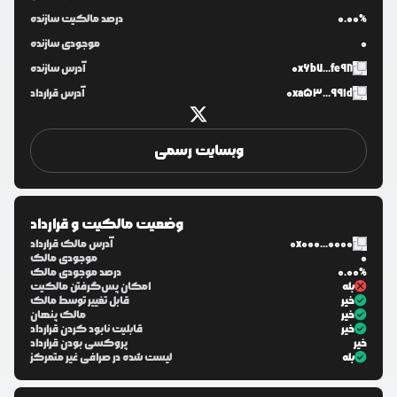
0.00%
درصد مالکیت سازنده
0
موجودی سازنده
0x6b7...fe98
آدرس سازنده
0xa53...991d
آدرس قرارداد
وبسایت رسمی
وضعیت مالکیت و قرارداد
0x000...0000
آدرس مالک قرارداد
0
موجودی مالک
0.00%
درصد موجودی مالک
بله
امکان پس‌گرفتن مالکیت
خیر
قابل تغییر توسط مالک
خیر
مالک پنهان
خیر
قابلیت نابود کردن قرارداد
خیر
پروکسی بودن قرارداد
بله
لیست شده در صرافی غیر متمرکز