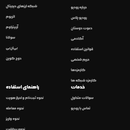
شبکه ارزهای دیجیتال
درباره رودیو
اتریوم
رودیو پلاس
آربیتراوم
دعوت دوستان
سولانا
آکادمی
بی‌ان‌بی
قوانین استفاده
دوج کوین
حریم شخصی
کارمزدها
کارمزد شبکه ها
خدمات
راهنمای استفاده
سوالات متداول
نحوه ثبت‌نام و احراز هویت
تماس با رودیو
نحوه معامله
نحوه واریز
نحوه برداشت