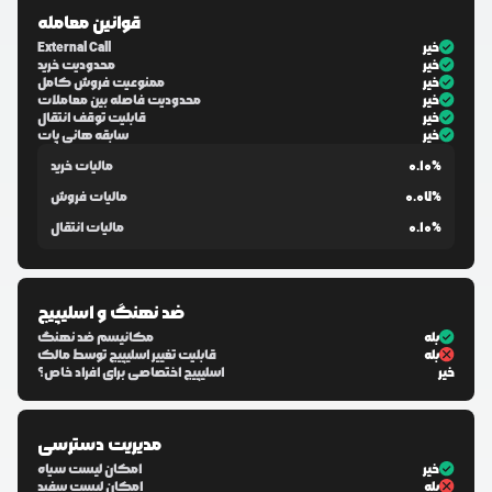
قوانین معامله
خیر
External Call
خیر
محدودیت خرید
خیر
ممنوعیت فروش کامل
خیر
محدودیت فاصله بین معاملات
خیر
قابلیت توقف انتقال
خیر
سابقه هانی پات
0.10%
مالیات خرید
0.07%
مالیات فروش
0.10%
مالیات انتقال
ضد نهنگ و اسلیپیج
بله
مکانیسم ضد نهنگ
بله
قابلیت تغییر اسلیپیج توسط مالک
خیر
اسلیپیج اختصاصی برای افراد خاص؟
مدیریت دسترسی
خیر
امکان لیست سیاه
بله
امکان لیست سفید