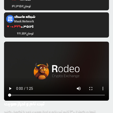
تومان
41,352
شبکه ماسک
Mask Network
-0.32
%
0.3512
$
تومان
66,712
ثبت نام و احراز هویت
تنها در کمتر از 30 ثانیه ثبت‌نام و احراز هویت خود را تکمیل کنید.