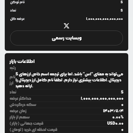
S
نام توکن
S
نماد
1,000,000,000,000,000
عرضه کل
وبسایت رسمی
اطلاعات بازار
رتبه
S می‌تواند به معنای "اس" باشد، اما برای ترجمه اسم خاص ارزهای
نام
دیجیتال، اطلاعات بیشتری نیاز دارم. لطفاً نام کامل ارز دیجیتال را
ارز
ارائه دهید.
S
نماد
1,000,000,000,000,000
حداکثر عرضه
0
سکه درگردش
4
/
7
/
1403
زمان عرضه
%
0.00
سهم از بازار
0.00
USD
قیمت جهانی (بازار)
0
قیمت لحظه ای خرید (تومان)