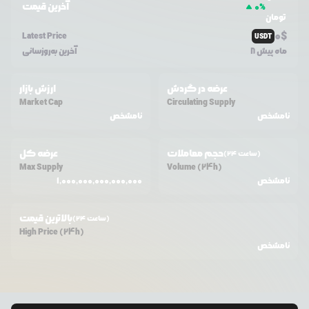
آخرین قیمت
0
%
تومان
0
$
Latest Price
USDT
8 ماه پیش
آخرین به‌روزسانی
عرضه در گردش
ارزش بازار
Market Cap
Circulating Supply
نامشخص
نامشخص
حجم معاملات
عرضه کل
(24 ساعت)
Max Supply
Volume (24h)
نامشخص
1,000,000,000,000,000
بالاترین قیمت
(24 ساعت)
High Price (24h)
نامشخص