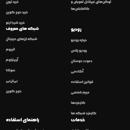
توکن‌های غیرقابل تعویض و
خرید ترون
کالکشن‌ها
خرید دوج کوین
خرید شیبا اینو
شبکه های معروف
رودیو
شبکه ارزهای دیجیتال
درباره رودیو
اتریوم
رودیو پلاس
آربیتراوم
دعوت دوستان
سولانا
آکادمی
بی‌ان‌بی
قوانین استفاده
دوج کوین
حریم شخصی
کارمزدها
کارمزد شبکه ها
خدمات
راهنمای استفاده