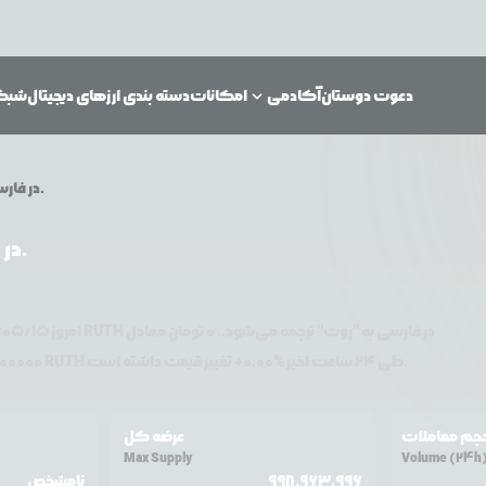
دعوت دوستان
آکادمی
امکانات
دسته بندی ارزهای دیجیتال
شبکه‌
RUTH در فارسی به "روت" ترجمه می‌شود.
قیمت RUTH در فارسی به "روت" ترجمه می‌شود.
RUTH در فارسی به "روت" ترجمه می‌شود.
،
0
تومان معادل
میلادی و در این لحظه، ارز دیجیتال
امروز
/۰۵/۱۵
تغییر قیمت داشته است.
طی ۲۴ ساعت اخیر %
0.00
+
RUTH
دلار آمریکا معامله می‌شود. قیمت
00000
جم معاملات
عرضه کل
Max Supply
Volume (24h
998,963,996
نامشخص