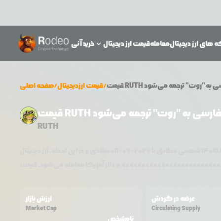
 های ارز دیجیتال
معامله
قیمت ارز دیجیتال
خرید آنی
قیمت
/
قیمت ارزدیجیتال
/
صفحه اصلی
RUTH
۱۴۰۵
شمسی مطابق با
08/06/2026
0.0000000000000000000000000
عرضه در گردش
ارزش بازار
Market Cap
Circulating Supply
نامشخص