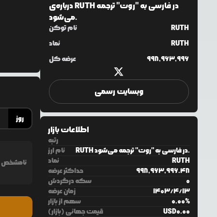
RUTH در فارسی به "روت" ترجمه
درباره‌ی
می‌شود.
RUTH
نام توکن
RUTH
نماد
998,963,996
عرضه کل
وبسایت رسمی
روز
اطلاعات بازار
رتبه
RUTH در فارسی به "روت" ترجمه می‌شود.
نام ارز
RUTH
نماد
نامشخص
998,963,996.48
حداکثر عرضه
0
سکه درگردش
13
/
4
/
1403
زمان عرضه
%
0.00
سهم از بازار
0.00
USD
قیمت جهانی (بازار)