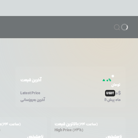
0
آخرین قیمت
0
%
تومان
0
$
Latest Price
USDT
8 ماه پیش
آخرین به‌روزسانی
بالاترین قیمت
ح
(24 ساعت)
(24 ساعت)
)
High Price (24h)
نامشخص
نامشخص