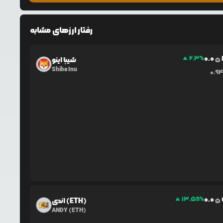
رفتار ارزهای مشابه
0.0
2.3
%
شیبا اینو
5
Shiba Inu
0.9
0.0
13.58
%
اندی (ETH)
5
ANDY (ETH)