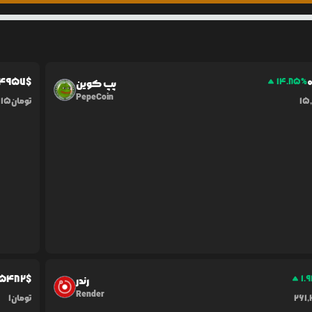
4957
$
0
14.85
%
پپ کوین
PepeCoin
15
تومان
415
5482
$
1.9
رندر
Render
261
تومان
1