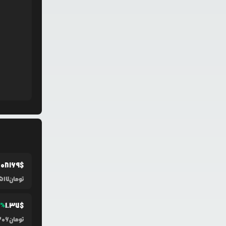
.0
8169
$
تومان
517
1.37
$
2
%
تومان
306