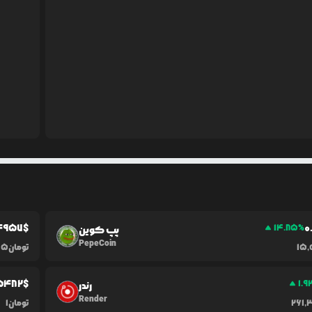
4957
$
0
14.85
%
پپ کوین
PepeCoin
15,
تومان
15
5482
$
1.9
رندر
Render
261,
تومان
1