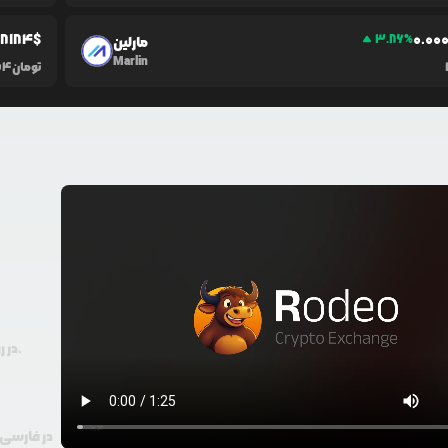
08184
$
0.0
0
3.86
%
مارلین
Marlin
تومان
54
در رودیو حتی با 100 هزار تومان هم امکان معامله و خرید ارز دیجیتال وجود دارد.