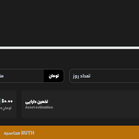
تومان
$
0.00
تخمین دارایی
%
0
Asset estimation
تومان
محاسبه RUTH