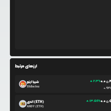
ارزهای مرتبط
0.0
2.3
%
شیبا اینو
5
Shiba Inu
0.94
0.0
13.58
%
اندی (ETH)
5
ANDY (ETH)