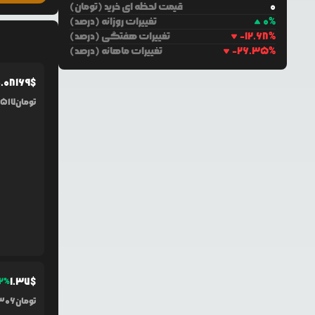
0
قیمت لحظه ای خرید (تومان)
%
0
تغییرات روزانه (درصد)
%
-12.68
تغییرات هفتگی (درصد)
%
-26.35
تغییرات ماهانه (درصد)
.0
8169
$
تومان
,517
1.37
$
2
%
تومان
,306