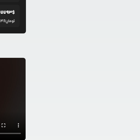
07793
$
تومان
148