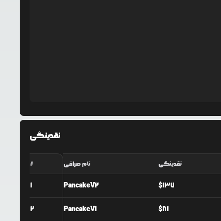
نقدینگی
نقدینگی
نام صرافی
#
1
PancakeV2
$
137
2
PancakeV1
$
81