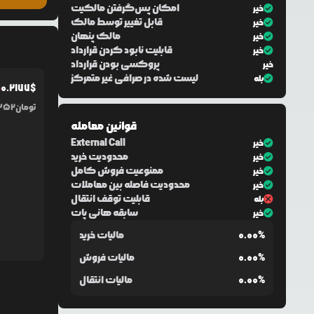
امکان پس‌گرفتن مالکیت
خیر
قابل تغییر توسط مالک
خیر
مالک پنهان
خیر
قابلیت نابود کردن قرارداد
خیر
پروکسی بودن قرارداد
خیر
لیست شده در صرافی غیر متمرکز
بله
0.2177
$
%
تومان
352
قوانین معامله
External Call
خیر
محدودیت خرید
خیر
ممنوعیت فروش کامل
خیر
محدودیت فاصله بین معاملات
خیر
قابلیت توقف انتقال
بله
سابقه هانی پات
خیر
0.00%
مالیات خرید
0.00%
مالیات فروش
0.00%
مالیات انتقال