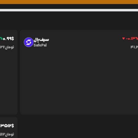
0.99
$
1
%
-0.13
سیف‌پال
SafePal
41,
تومان
926
.3512
$
تومان
712