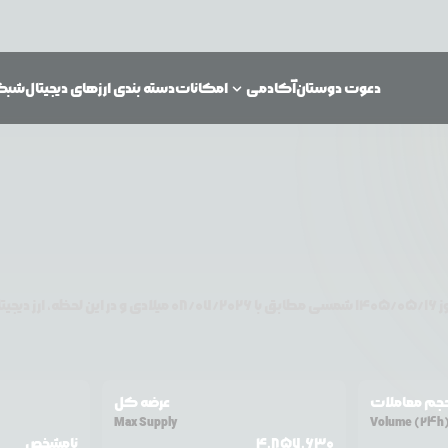
دعوت دوستان
آکادمی
امکانات
دسته بندی ارزهای دیجیتال
شبکه‌
ز
۱۴۰۵/۰۵/۱۶
شمسی مطابق با
08/07/2026
میلادی و در این لحظه، ارز دیجیت
جم معاملات
عرضه کل
Max Supply
Volume (24h
4,857,630
نامشخص