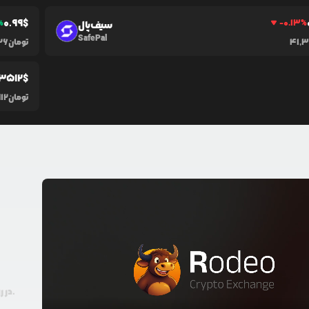
0.99
$
%
-0.13
%
سیف‌پال
SafePal
41,
تومان
926
.3512
$
تومان
12
در رودیو حتی با 100 هزار تومان هم امکان معامله و خرید ارز دیجیتال وجود دارد.