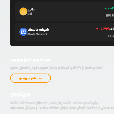
0.01
دائی
Dai
189,
0
-0.32
%
شبکه ماسک
Mask Network
66,7
ثبت نام و احراز هویت
تنها در کمتر از 30 ثانیه ثبت‌نام و احراز هویت خود را تکمیل کنید.
ثبت نام در رودیو
واریز تومان
برای شروع معامله، کیف پول خود را به میزان دلخواه شارژ کنید.