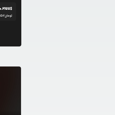
0.2177
$
تومان
352