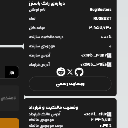
درباره‌ی
راگ باسترز
Rug Busters
نام توکن
RUGBUST
نماد
4,857,630
عرضه کل
0.00%
درصد مالکیت سازنده
0
موجودی سازنده
0x82b...3782
آدرس سازنده
0x57b...38Ee
آدرس قرارداد
روز
وبسایت رسمی
نامشخص
وضعیت مالکیت و قرارداد
0xe4f...ef7c
آدرس مالک قرارداد
2,338,771
موجودی مالک
0.48%
درصد موجودی مالک