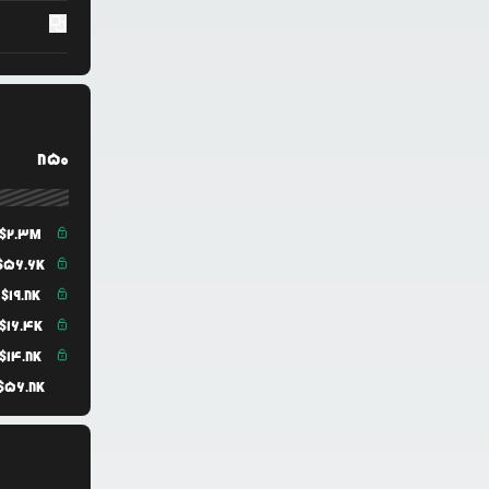
850
$
2.3M
$
56.6K
$
19.8K
$
16.4K
$
14.8K
$
56.8K