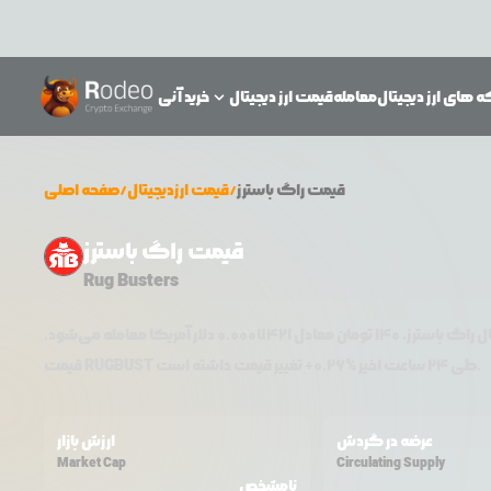
 های ارز دیجیتال
معامله
قیمت ارز دیجیتال
خرید آنی
قیمت
راگ باسترز
/
قیمت ارزدیجیتال
/
صفحه اصلی
قیمت راگ باسترز
Rug Busters
ال
راگ باسترز
،
140
تومان معادل
0.0007421
دلار آمریکا معامله می‌شود.
تغییر قیمت داشته است.
طی ۲۴ ساعت اخیر %
0.26
+
RUGBUST
قیمت
عرضه در گردش
ارزش بازار
Market Cap
Circulating Supply
نامشخص