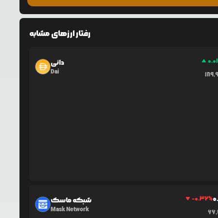
رفتار ارزهای مشابه
0.0
دائی
Dai
189,
0
-0.32
%
شبکه ماسک
Mask Network
66,