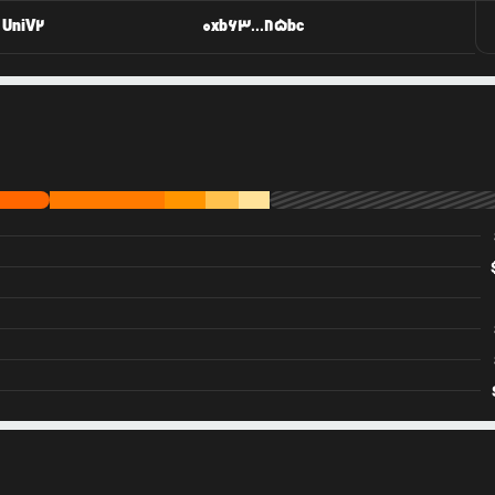
UniV2
0xb63...85bc