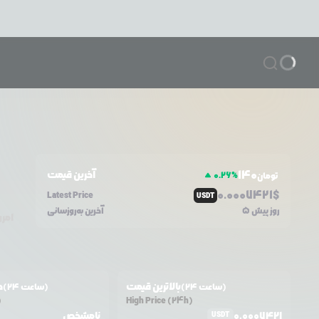
140
آخرین قیمت
0.26
%
تومان
0.0
007421
$
Latest Price
USDT
5 روز پیش
آخرین به‌روزسانی
امرو
بالاترین قیمت
ح
(24 ساعت)
(24 ساعت)
)
High Price (24h)
0.0007421
نامشخص
USDT