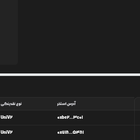
آدرس استخر
نوع نقدینگی
UniV2
0xbe2...3c01
UniV2
0x718...5481