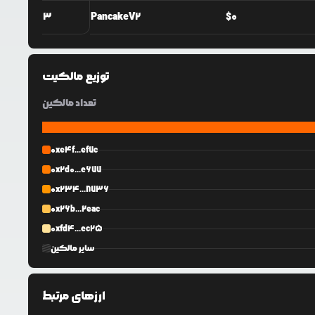
3
PancakeV2
$
0
توزیع مالکیت
تعداد مالکین
0xe4f...ef7c
0x2d0...e677
0x234...8736
0x26b...2eac
0xfd4...ec25
سایر مالکین
ارزهای مرتبط