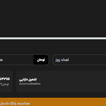
تومان
074215
تخمین دارایی
41
Asset estimation
تومان
محاسبه راگ باسترز