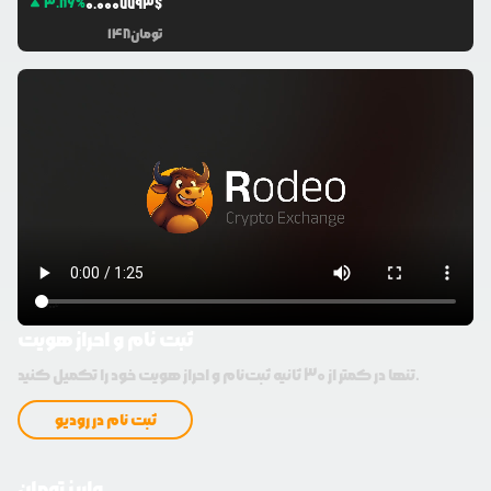
3.86
%
0.0
007793
$
تومان
148
ثبت نام و احراز هویت
تنها در کمتر از 30 ثانیه ثبت‌نام و احراز هویت خود را تکمیل کنید.
ثبت نام در رودیو
واریز تومان