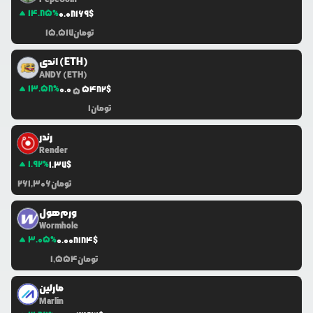
14.85
%
0.0
8169
$
تومان
15,517
اندی (ETH)
ANDY (ETH)
13.58
%
0.0
5482
$
5
تومان
1
رندر
Render
1.92
%
1.37
$
تومان
261,306
ورم‌هول
Wormhole
3.05
%
0.0
08184
$
تومان
1,554
مارلین
Marlin