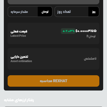
روز
تومان
$
0.00004175
%
2.03
قیمت فعلی
Latest Price
8
تومان
تخمین دارایی
نامشخص
Asset estimation
محاسبه REXHAT
رفتار ارزهای مشابه