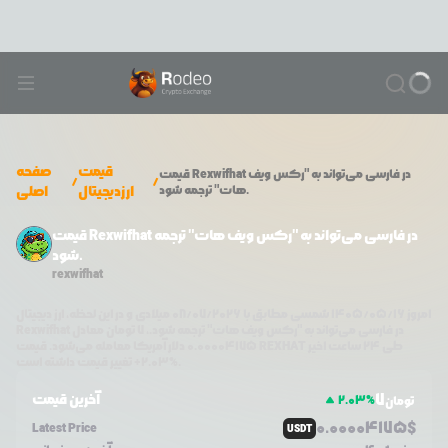
قیمت
صفحه
Rexwifhat در فارسی می‌تواند به "رکس ویف
قیمت
/
/
هات" ترجمه شود.
ارزدیجیتال
اصلی
قیمت Rexwifhat در فارسی می‌تواند به "رکس ویف هات" ترجمه
شود.
rexwifhat
امروز
۱۴۰۵/۰۵/۱۶
شمسی مطابق با
08/07/2026
میلادی و در این لحظه، ارز دیجیتال
Rexwifhat در فارسی می‌تواند به "رکس ویف هات" ترجمه شود.
،
7
تومان معادل
طی ۲۴ ساعت اخیر
REXHAT
دلار آمریکا معامله می‌شود. قیمت
0.00004175
تغییر قیمت داشته است.
%
2.03
+
7
آخرین قیمت
2.03
%
تومان
0.0
0004175
$
Latest Price
USDT