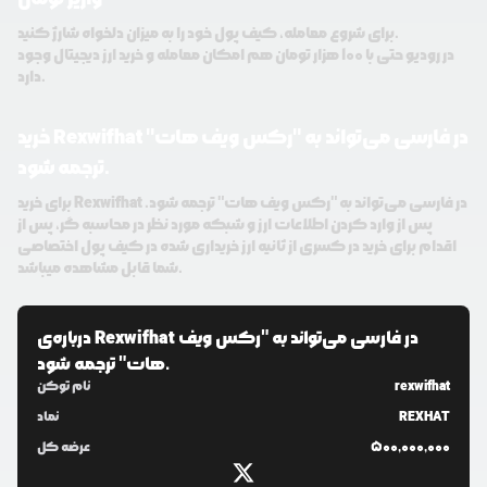
برای شروع معامله، کیف پول خود را به میزان دلخواه شارژ کنید.
در رودیو حتی با 100 هزار تومان هم امکان معامله و خرید ارز دیجیتال وجود
دارد.
خرید Rexwifhat در فارسی می‌تواند به "رکس ویف هات"
ترجمه شود.
برای خرید Rexwifhat در فارسی می‌تواند به "رکس ویف هات" ترجمه شود.
پس از وارد کردن اطلاعات ارز و شبکه مورد نظر در محاسبه گر، پس از
اقدام برای خرید در کسری از ثانیه ارز خریداری شده در کیف پول اختصاصی
شما قابل مشاهده میباشد.
Rexwifhat در فارسی می‌تواند به "رکس ویف
درباره‌ی
هات" ترجمه شود.
rexwifhat
نام توکن
REXHAT
نماد
500,000,000
عرضه کل