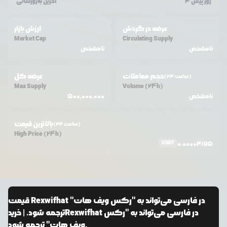
4 روز پیش
آخرین به‌روزسانی
عرضه در گردش
ارزش بازار
Market Cap
Circulating Supply
نامشخص
نامشخص
حجم معاملات
عرضه کل
(24 ساعت)
Max Supply
Volume (24h)
نامشخص
500,000,000
بالاترین قیمت
(24 ساعت)
High Price (24h)
USDT
0.00004175
Rexwifhat در فارسی می‌تواند به "رکس ویف هات"
قیمت
Rexwifhat در فارسی می‌تواند به "رکس
ترجمه شود.
| خرید
ویف هات" ترجمه شود.