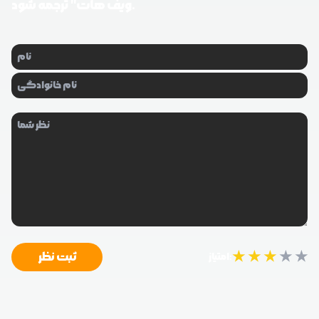
ویف هات" ترجمه شود.
★
★
★
★
★
ثبت نظر
امتیاز: