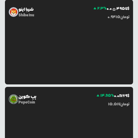
2.3
%
0.0
4957
$
شیبا اینو
5
Shiba Inu
تومان
0.9415
14.85
%
0.0
8169
$
پپ کوین
PepeCoin
تومان
15,517