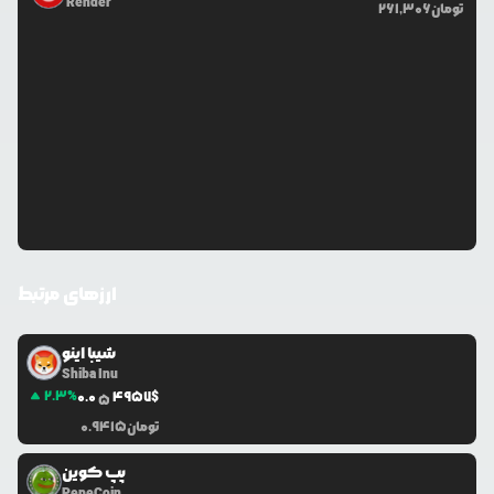
Render
تومان
261,306
ارزهای مرتبط
شیبا اینو
Shiba Inu
2.3
%
0.0
4957
$
5
تومان
0.9415
پپ کوین
PepeCoin