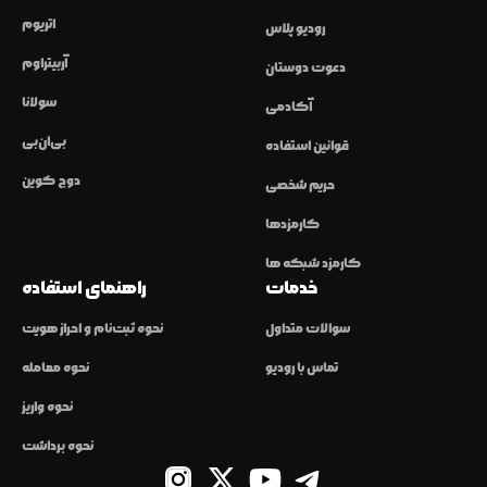
اتریوم
رودیو پلاس
آربیتراوم
دعوت دوستان
سولانا
آکادمی
بی‌ان‌بی
قوانین استفاده
دوج کوین
حریم شخصی
کارمزدها
کارمزد شبکه ها
خدمات
راهنمای استفاده
سوالات متداول
نحوه ثبت‌نام و احراز هویت
تماس با رودیو
نحوه معامله
نحوه واریز
نحوه برداشت