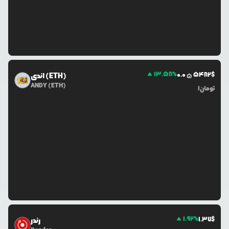
13.58
%
0.0
5482
$
اندی (ETH)
5
ANDY (ETH)
تومان
1
1.92
%
1.37
$
رندر