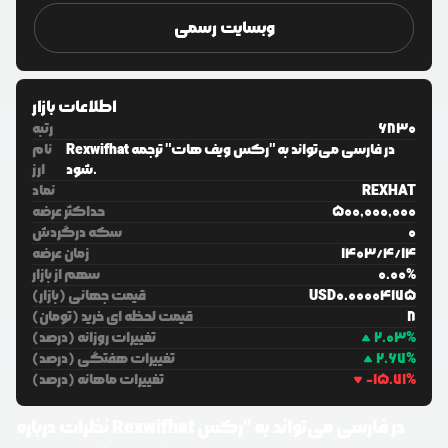
وبسایت رسمی
اطلاعات بازار
6830
رتبه
Rexwifhat در فارسی می‌تواند به "رکس ویف هات" ترجمه
نام
شود.
ارز
REXHAT
نماد
500,000,000
حداکثر عرضه
0
سکه درگردش
14
/
4
/
1403
زمان عرضه
%
0.00
سهم از بازار
0.00004175
USD
قیمت جهانی (بازار)
8
قیمت لحظه ای خرید (تومان)
%
2.03
تغییرات روزانه (درصد)
%
2.67
تغییرات هفتگی (درصد)
%
-15.71
تغییرات ماهانه (درصد)
Rexwifhat در فارسی می‌تواند به "رکس
نظرات درباره