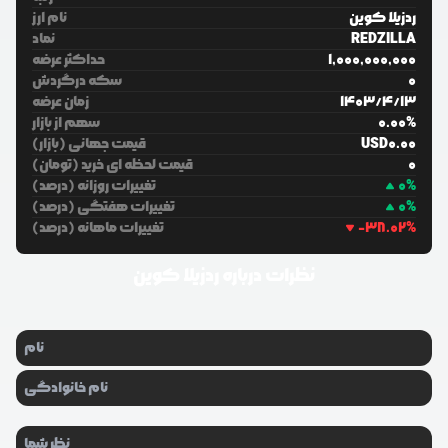
ردزیلا کوین
نام ارز
REDZILLA
نماد
1,000,000,000
حداکثر عرضه
0
سکه درگردش
13
/
4
/
1403
زمان عرضه
%
0.00
سهم از بازار
0.00
USD
قیمت جهانی (بازار)
0
قیمت لحظه ای خرید (تومان)
%
0
تغییرات روزانه (درصد)
%
0
تغییرات هفتگی (درصد)
%
-38.02
تغییرات ماهانه (درصد)
نظرات درباره
ردزیلا کوین