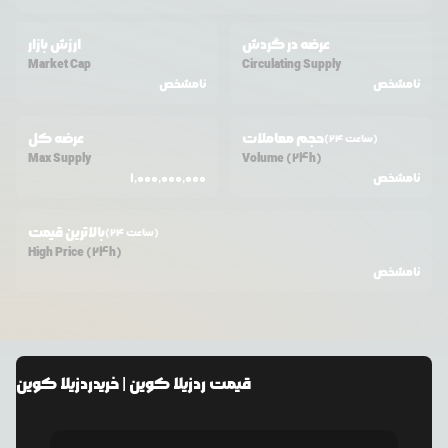
عرضه در گردش
ارزش بازار
Market Cap
Circulating Supply
نامشخص
نامشخص
حجم معاملات
عرضه کل
(24 ساعت)
Max Supply
Volume (24h)
نامشخص
1,000,000,000
بالاترین قیمت
(24 ساعت)
High Price (24h)
نامشخص
قیمت
ردزیلا کوین
| خرید
ردزیلا کوین