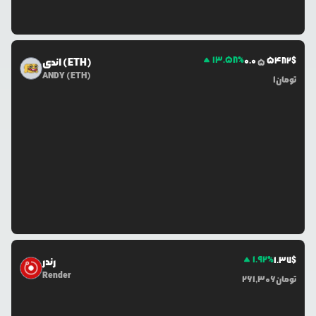
13.58
%
0.0
5482
$
اندی (ETH)
5
ANDY (ETH)
تومان
1
1.92
%
1.37
$
رندر
Render
تومان
261,306