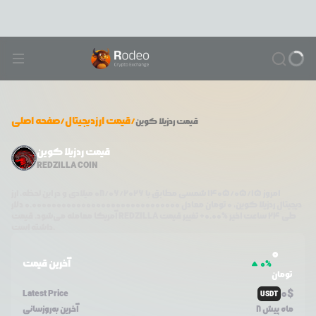
/
قیمت ارزدیجیتال
/
صفحه اصلی
قیمت
ردزیلا کوین
قیمت ردزیلا کوین
REDZILLA COIN
امروز
۱۴۰۵/۰۵/۱۵
شمسی مطابق با
08/06/2026
میلادی و در این لحظه، ارز
دیجیتال
ردزیلا کوین
،
0
تومان معادل
0.000000000000000000000000000000
دلار
طی ۲۴ ساعت اخیر %
0.00
+
تغییر قیمت
REDZILLA
آمریکا معامله می‌شود. قیمت
داشته است.
0
آخرین قیمت
0
%
تومان
0
$
Latest Price
USDT
8 ماه پیش
آخرین به‌روزسانی