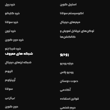
استیبل کوین
خرید ریپل
اکوسیستم سولانا
خرید کاردانو
میم‌های دیجیتال
خرید سولانا
توکن‌های غیرقابل تعویض و
خرید ترون
کالکشن‌ها
خرید دوج کوین
خرید شیبا اینو
شبکه های معروف
رودیو
شبکه ارزهای دیجیتال
درباره رودیو
اتریوم
رودیو پلاس
آربیتراوم
دعوت دوستان
سولانا
آکادمی
بی‌ان‌بی
قوانین استفاده
دوج کوین
حریم شخصی