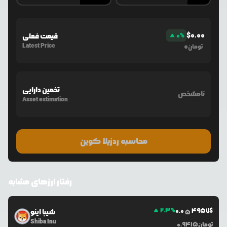
$
0.00
%
0
قیمت فعلی
Latest Price
0
تومان
تخمین دارایی
نامشخص
Asset estimation
محاسبه ردزیلا کوین
رفتار ارزهای مشابه
2.3
%
0.0
4957
$
شیبا اینو
5
Shiba Inu
تومان
0.9415