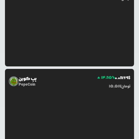
14.85
%
0.0
8169
$
پپ کوین
PepeCoin
تومان
15,517