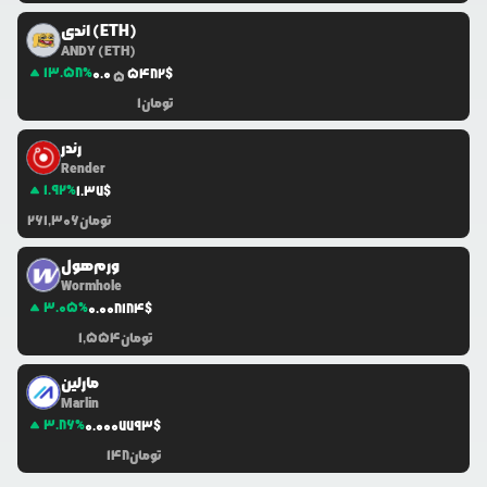
اندی (ETH)
ANDY (ETH)
13.58
%
0.0
5482
$
5
تومان
1
رندر
Render
1.92
%
1.37
$
تومان
261,306
ورم‌هول
Wormhole
3.05
%
0.0
08184
$
تومان
1,554
مارلین
Marlin
3.86
%
0.0
007793
$
تومان
148