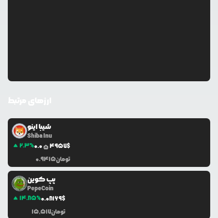
ارزهای مرتبط
شیبا اینو
Shiba Inu
2.3
%
0.0
4957
$
5
تومان
0.9415
پپ کوین
PepeCoin
14.85
%
0.0
8169
$
تومان
15,517