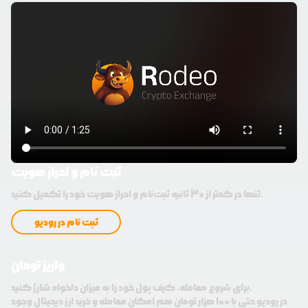
ثبت نام و احراز هویت
تنها در کمتر از 30 ثانیه ثبت‌نام و احراز هویت خود را تکمیل کنید.
ثبت نام در رودیو
واریز تومان
برای شروع معامله، کیف پول خود را به میزان دلخواه شارژ کنید.
در رودیو حتی با 100 هزار تومان هم امکان معامله و خرید ارز دیجیتال وجود