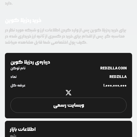
دارد.
خرید ردزیلا کوین
برای خرید ردزیلا کوین پس از وارد کردن اطلاعات ارز و شبکه مورد نظر در
محاسبه گر، پس از اقدام برای خرید در کسری از ثانیه ارز خریداری شده در
کیف پول اختصاصی شما قابل مشاهده میباشد.
درباره‌ی
ردزیلا کوین
REDZILLA COIN
نام توکن
REDZILLA
نماد
1,000,000,000
عرضه کل
وبسایت رسمی
اطلاعات بازار
رتبه