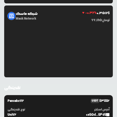
-0.32
%
0.3512
$
شبکه ماسک
Mask Network
تومان
66,185
نقدینگی
PancakeV2
$
3772
USDT
آدرس استخر
نوع نقدینگی
UniV2
0x75d...74d7