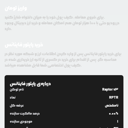
واریز تومان
برای شروع معامله، کیف پول خود را به میزان دلخواه شارژ کنید.
در رودیو حتی با 100 هزار تومان هم امکان معامله و خرید ارز دیجیتال وجود
دارد.
خرید راپتور فاینانس
برای خرید راپتور فاینانس پس از وارد کردن اطلاعات ارز و شبکه مورد نظر در
محاسبه گر، پس از اقدام برای خرید در کسری از ثانیه ارز خریداری شده در
کیف پول اختصاصی شما قابل مشاهده میباشد.
درباره‌ی
راپتور فاینانس
Raptor v3
نام توکن
RPTR
نماد
نامشخص
عرضه کل
0.00%
درصد مالکیت سازنده
1
موجودی سازنده