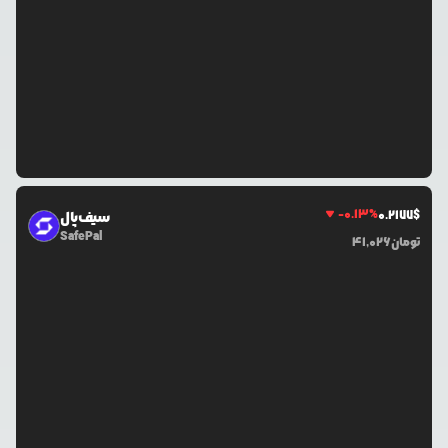
-0.13
%
0.2177
$
سیف‌پال
SafePal
تومان
41,026