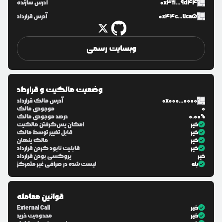
0x3f1...9d44
آدرس سازنده
0x44c...7ca5
آدرس قرارداد
وبسایت رسمی
وضعیت مالکیت و قرارداد
0x000...0000
آدرس مالک قرارداد
0
موجودی مالک
0.00%
درصد موجودی مالک
خیر
امکان پس‌گرفتن مالکیت
خیر
قابل تغییر توسط مالک
خیر
مالک پنهان
خیر
قابلیت نابود کردن قرارداد
خیر
پروکسی بودن قرارداد
بله
لیست شده در صرافی غیر متمرکز
قوانین معامله
خیر
External Call
خیر
محدودیت خرید