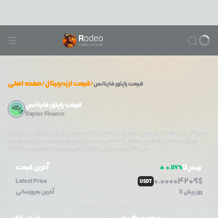
/
قیمت ارزدیجیتال
/
صفحه اصلی
قیمت
راپتور فاینانس
قیمت راپتور فاینانس
Raptor Finance
امروز
۱۴۰۵/۰۵/۱۹
شمسی مطابق با
08/10/2026
میلادی و در این لحظه، ارز دیجیتال
راپتور فاینانس
،
7
تومان معادل
0.00004209
دلار آمریکا معامله می‌شود. قیمت
تغییر قیمت داشته است.
طی ۲۴ ساعت اخیر %
0.76
+
RPTR
7
آخرین قیمت
0.76
%
تومان
0.0
0004209
$
Latest Price
USDT
8 روز پیش
آخرین به‌روزسانی