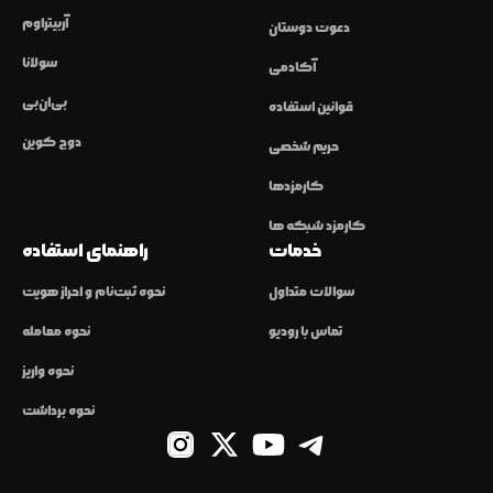
آربیتراوم
دعوت دوستان
سولانا
آکادمی
بی‌ان‌بی
قوانین استفاده
دوج کوین
حریم شخصی
کارمزدها
کارمزد شبکه ها
خدمات
راهنمای استفاده
سوالات متداول
نحوه ثبت‌نام و احراز هویت
تماس با رودیو
نحوه معامله
نحوه واریز
نحوه برداشت