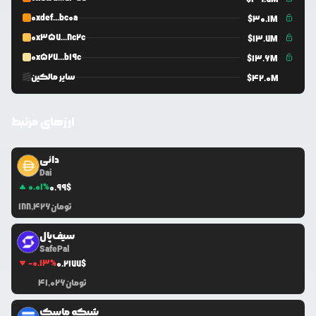
UniV2
0x4d1...dd20
0xdef...bc0a
$
30.1M
0x357...8c2c
$
13.7M
PancakeV1
$
0
USDT
0x527...b19c
$
13.6M
آدرس استخر
نوع نقدینگی
سایر مالکین
$
42.0M
UniV2
0x39b...775a
ارزهای مرتبط
دائی
Dai
0.01
%
0.99
$
تومان
188,426
سیف‌پال
SafePal
-0.13
%
0.2177
$
تومان
41,026
شبکه ماسک