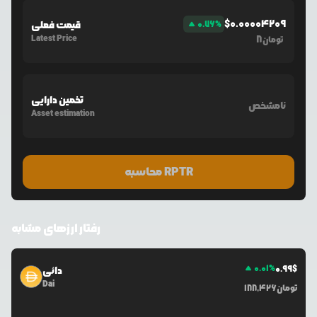
$
0.00004209
%
0.76
قیمت فعلی
Latest Price
8
تومان
تخمین دارایی
نامشخص
Asset estimation
محاسبه RPTR
رفتار ارزهای مشابه
0.01
%
0.99
$
دائی
Dai
تومان
188,426