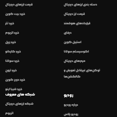
دسته بندی ارزهای دیجیتال
قیمت ارزهای دیجیتال
قیمت ارز دیجیتال
خرید بیت کوین
قراردادهای هوشمند
خرید تتر
دیفای
خرید اتریوم
استیبل کوین
خرید ریپل
اکوسیستم سولانا
خرید کاردانو
میم‌های دیجیتال
خرید سولانا
توکن‌های غیرقابل تعویض و
خرید ترون
کالکشن‌ها
خرید دوج کوین
خرید شیبا اینو
شبکه های معروف
رودیو
شبکه ارزهای دیجیتال
درباره رودیو
اتریوم
رودیو پلاس