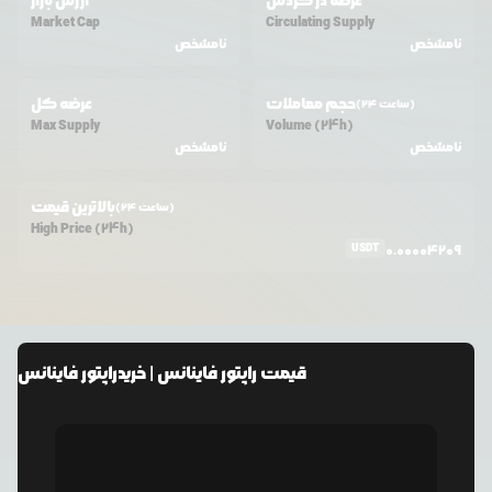
عرضه در گردش
ارزش بازار
Market Cap
Circulating Supply
نامشخص
نامشخص
حجم معاملات
عرضه کل
(24 ساعت)
Max Supply
Volume (24h)
نامشخص
نامشخص
بالاترین قیمت
(24 ساعت)
High Price (24h)
USDT
0.00004209
قیمت
راپتور فاینانس
| خرید
راپتور فاینانس