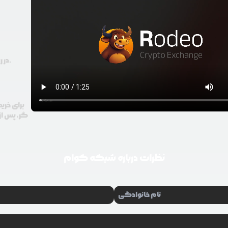
در رودیو حتی با 100 هزار تومان هم امکان معامله و خرید ارز دیجیتال وجود دارد.
برای خری
گر، پس از 
نظرات درباره
شبکه کوام