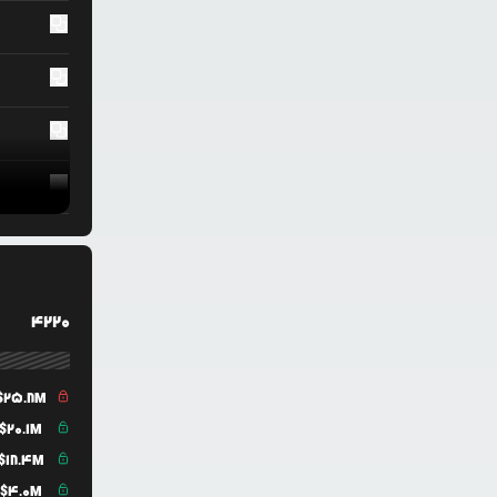
4220
$
25.8M
$
20.1M
$
18.4M
$
4.0M