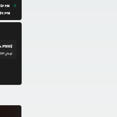
$
2.6M
$
6.3M
0.2177
$
تومان
884