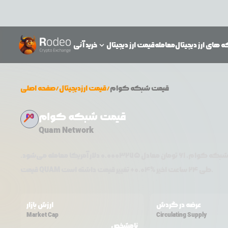
 های ارز دیجیتال
معامله
قیمت ارز دیجیتال
خرید آنی
قیمت
شبکه کوام
/
قیمت ارزدیجیتال
/
صفحه اصلی
قیمت شبکه کوام
Quam Network
بکه کوام
،
61
تومان معادل
0.0003275
دلار آمریکا معامله می‌شود.
تغییر قیمت داشته است.
طی ۲۴ ساعت اخیر %
0.04
+
QUAM
قیمت
عرضه در گردش
ارزش بازار
Market Cap
Circulating Supply
نامشخص