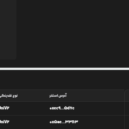
آدرس استخر
نوع نقدینگی
UniV2
0xec9...5d6c
UniV2
0x5ae...3383