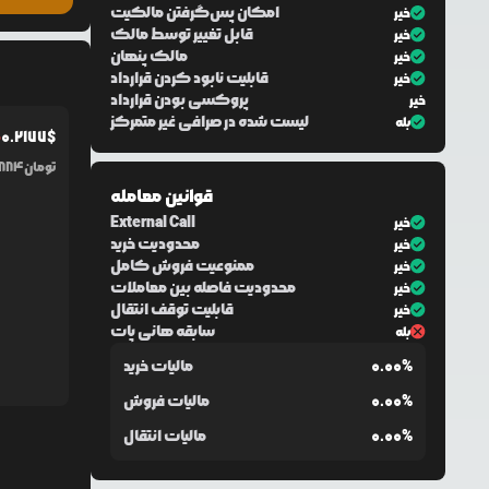
امکان پس‌گرفتن مالکیت
خیر
قابل تغییر توسط مالک
خیر
مالک پنهان
خیر
قابلیت نابود کردن قرارداد
خیر
پروکسی بودن قرارداد
خیر
لیست شده در صرافی غیر متمرکز
بله
0.2177
$
%
تومان
884
قوانین معامله
External Call
خیر
محدودیت خرید
خیر
ممنوعیت فروش کامل
خیر
محدودیت فاصله بین معاملات
خیر
قابلیت توقف انتقال
خیر
سابقه هانی پات
بله
0.00%
مالیات خرید
0.00%
مالیات فروش
0.00%
مالیات انتقال