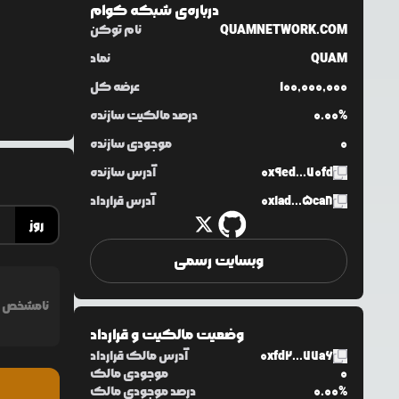
درباره‌ی
شبکه کوام
QUAMNETWORK.COM
نام توکن
QUAM
نماد
100,000,000
عرضه کل
0.00%
درصد مالکیت سازنده
0
موجودی سازنده
0x9ed...70fd
آدرس سازنده
0x1ad...5ca8
آدرس قرارداد
روز
وبسایت رسمی
نامشخص
وضعیت مالکیت و قرارداد
0xfd2...77a6
آدرس مالک قرارداد
0
موجودی مالک
0.00%
درصد موجودی مالک