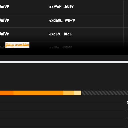
UniV2
0x302...b7f6
UniV2
0xda5...3136
UniV2
0xc06...17c0
مشاهده بیشتر
UniV2
0x12a...694f