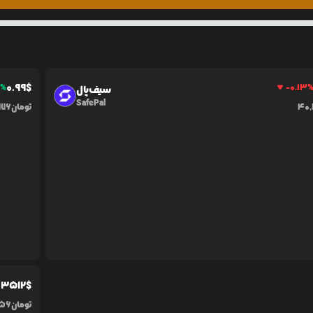
0.99
$
1
%
-0.13
سیف‌پال
SafePal
40,
تومان
776
.3512
$
تومان
956