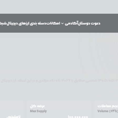
دعوت دوستان
آکادمی
امکانات
دسته بندی ارزهای دیجیتال
شبکه‌
۱۴۰۵/۰۵/۱
شمسی مطابق با
08/07/2026
میلادی و در این لحظه، ارز دیجیتال
ش
جم معاملات
عرضه کل
Max Supply
Volume (24h
100,000,000
نامشخص