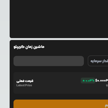
ماشین زمان کریپتو
$
0.000
%
0.04
قیمت فعلی
Latest Price
6
م