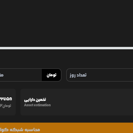
تومان
32758
تخمین دارایی
2
Asset estimation
تومان
محاسبه شبکه کوا