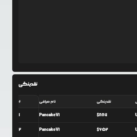
نقدینگی
نقدینگی
نام صرافی
#
1
PancakeV1
$
887
2
PancakeV1
$
652