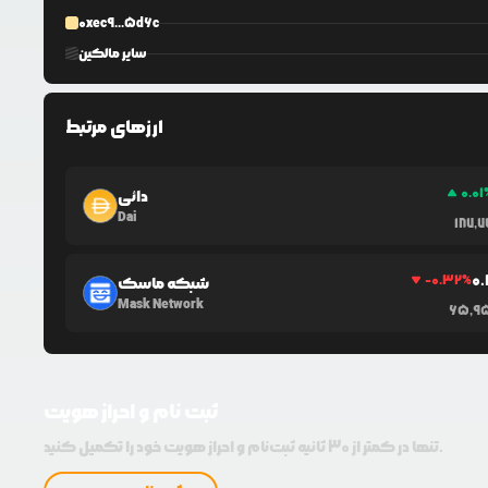
0xec9...5d6c
سایر مالکین
ارزهای مرتبط
0.01
دائی
Dai
187,
0
-0.32
%
شبکه ماسک
Mask Network
65,9
ثبت نام و احراز هویت
تنها در کمتر از 30 ثانیه ثبت‌نام و احراز هویت خود را تکمیل کنید.