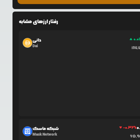
رفتار ارزهای مشابه
0.0
دائی
Dai
187,
0
-0.32
%
شبکه ماسک
Mask Network
65,