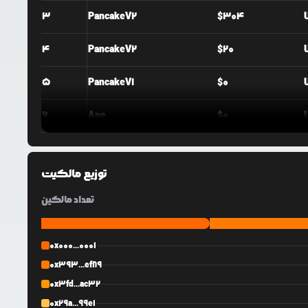
3
PancakeV2
$
304
4
PancakeV2
$
20
5
PancakeV1
$
0
6
Ape
$
0
توزیع مالکیت
تعداد مالکین
0x000...0001
0x393...ef89
0x3fd...ac32
0x29a...99e1