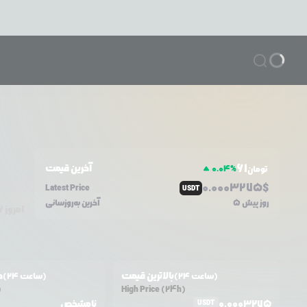
61
آخرین قیمت
0.04
%
تومان
0.0
003275
$
Latest Price
USDT
5 روز پیش
آخرین به‌روزسانی
امروز
۶
بالاترین قیمت
ح
(24 ساعت)
(24 ساعت)
)
High Price (24h)
0.0003275
نامشخص
USDT