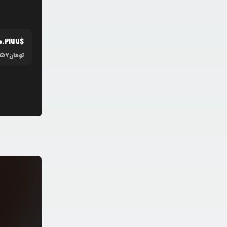
0.2177
$
تومان
656