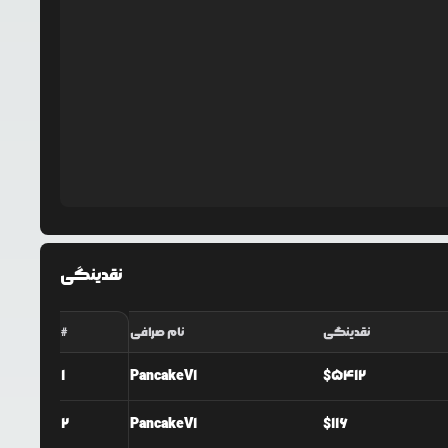
نقدینگی
نقدینگی
نام صرافی
#
1
PancakeV1
$
5412
2
PancakeV1
$
116