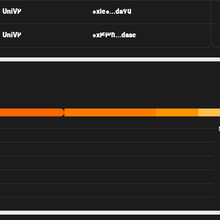
UniV2
0x1e0...da67
UniV2
0x438...daae