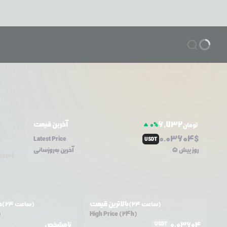
6,732
آخرین قیمت
0
%
تومان
0.0
3604
$
Latest Price
USDT
5 روز پیش
آخرین به‌روزسانی
امروز
بالاترین قیمت
ح
(24 ساعت)
(24 ساعت)
)
High Price (24h)
0.03604
نامشخص
USDT