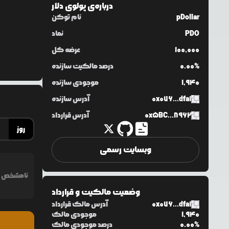
درباره‌ی
پولوی دلار
pDollar
نام توکن
PDO
نماد
100,000
عرضه کل
0.00%
درصد مالکیت سازنده
1,940
موجودی سازنده
0x076...dfa1
آدرس سازنده
0x5BC...8962
آدرس قرارداد
روز
وبسایت رسمی
نامشخص
وضعیت مالکیت و قرارداد
0x076...dfa1
آدرس مالک قرارداد
1,940
موجودی مالک
0.00%
درصد موجودی مالک