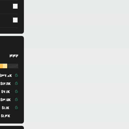
442
$
36.0K
$
12.8K
$
6.1K
$
3.7K
$
1.1K
$
1.4K