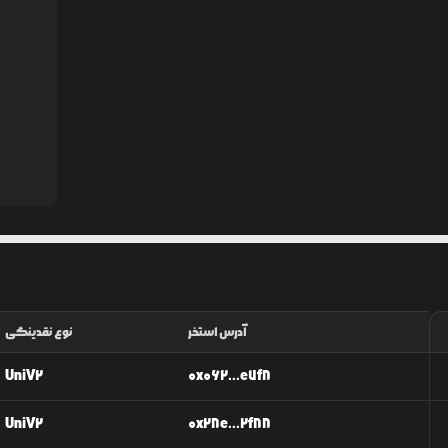
آدرس استخر
نوع نقدینگی
UniV2
0x062...e7f8
UniV2
0x28e...2f88