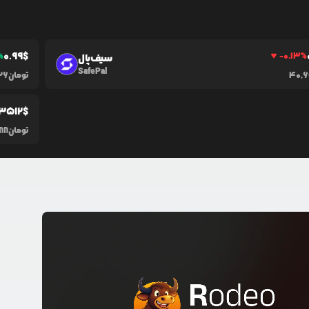
0.99
$
%
-0.13
%
سیف‌پال
SafePal
40,
تومان
26
.3512
$
تومان
88