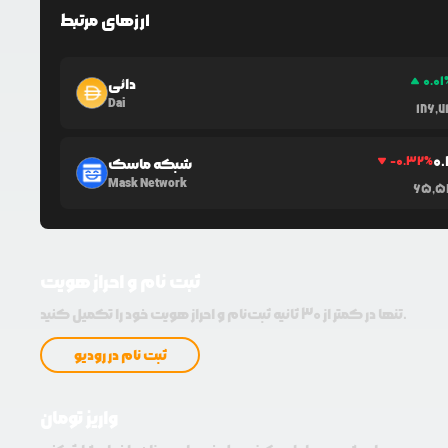
ارزهای مرتبط
0.01
دائی
Dai
186,7
0
-0.32
%
شبکه ماسک
Mask Network
65,5
ثبت نام و احراز هویت
تنها در کمتر از 30 ثانیه ثبت‌نام و احراز هویت خود را تکمیل کنید.
ثبت نام در رودیو
واریز تومان