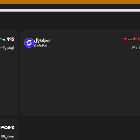
0.99
$
1
%
-0.13
سیف‌پال
SafePal
40,
تومان
726
.3512
$
تومان
588