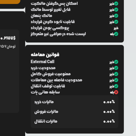
امکان پس‌گرفتن مالکیت
خیر
قابل تغییر توسط مالک
خیر
مالک پنهان
خیر
قابلیت نابود کردن قرارداد
خیر
پروکسی بودن قرارداد
خیر
لیست شده در صرافی غیر متمرکز
بله
0.2177
$
%
تومان
656
قوانین معامله
External Call
خیر
محدودیت خرید
خیر
ممنوعیت فروش کامل
خیر
محدودیت فاصله بین معاملات
خیر
قابلیت توقف انتقال
خیر
سابقه هانی پات
بله
0.00%
مالیات خرید
0.00%
مالیات فروش
0.00%
مالیات انتقال