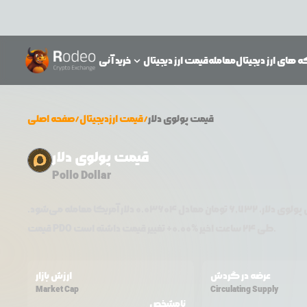
 های ارز دیجیتال
معامله
قیمت ارز دیجیتال
خرید آنی
قیمت
پولوی دلار
/
قیمت ارزدیجیتال
/
صفحه اصلی
قیمت پولوی دلار
Pollo Dollar
ل
پولوی دلار
،
6,732
تومان معادل
0.03604
دلار آمریکا معامله می‌شود.
تغییر قیمت داشته است.
طی ۲۴ ساعت اخیر %
0.00
+
PDO
قیمت
عرضه در گردش
ارزش بازار
Market Cap
Circulating Supply
نامشخص