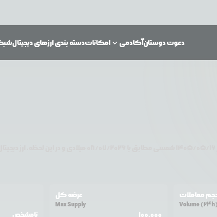
دعوت دوستان
آکادمی
امکانات
دسته بندی ارزهای دیجیتال
شبکه‌
۱۴۰۵/۰۵/۱۶
شمسی مطابق با
08/07/2026
میلادی و در این لحظه، ارز دیجیتا
جم معاملات
عرضه کل
Max Supply
Volume (24h
100,000
نامشخص