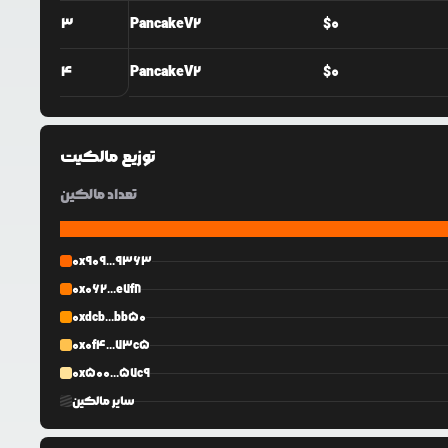
3
PancakeV2
$
0
4
PancakeV2
$
0
توزیع مالکیت
تعداد مالکین
0x909...9363
0x062...e7f8
0xdcb...bb50
0x0f4...73c5
0x500...57c9
سایر مالکین