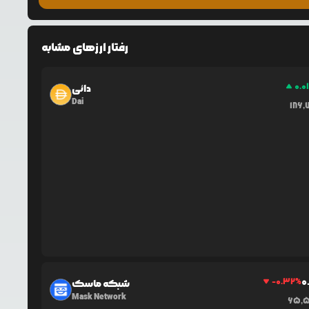
رفتار ارزهای مشابه
0.0
دائی
Dai
186,
0
-0.32
%
شبکه ماسک
Mask Network
65,