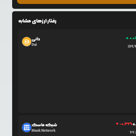
رفتار ارزهای مشابه
0.0
دائی
Dai
189,
0
-0.32
%
شبکه ماسک
Mask Network
66,