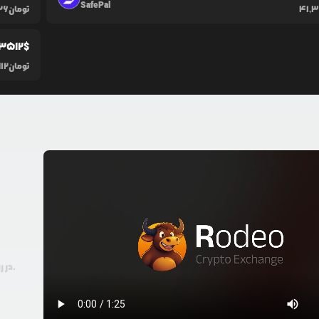
SafePal
41,
تومان
926
.3512
$
تومان
12
در رودیو حتی با 100 هزار تومان هم امکان معامله و خرید ارز دیجیتال وجود دارد.