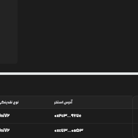
آدرس استخر
نوع نقدینگ
UniV2
0x2c3...967e
UniV2
0xc73...0a53