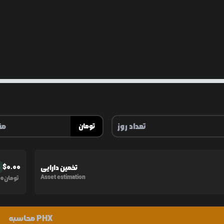
تومان
$
0.00
تخمین دارایی
%
0
Asset estimation
تومان
محاسبه PHX