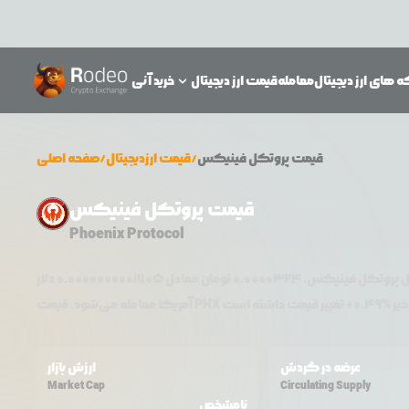
 های ارز دیجیتال
معامله
قیمت ارز دیجیتال
خرید آنی
قیمت
پروتکل فینیکس
/
قیمت ارزدیجیتال
/
صفحه اصلی
قیمت پروتکل فینیکس
Phoenix Protocol
ل
پروتکل فینیکس
،
0.0000324
تومان معادل
0.0000000001705
دلار
0.49
+
PHX
آمریکا معامله می‌شود. قیمت
عرضه در گردش
ارزش بازار
Market Cap
Circulating Supply
نامشخص