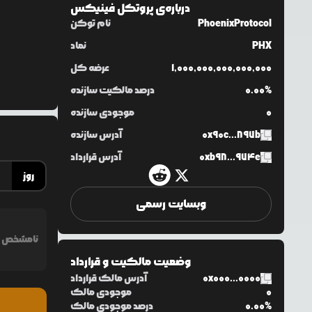
درباره‌ی
پروتکل فینیکس
PhoenixProtocol
نام توکن
PHX
نماد
1,000,000,000,000,000
عرضه کل
0.00%
درصد مالکیت سازنده
0
موجودی سازنده
0x90c...897b
آدرس سازنده
0xb98...974e
آدرس قرارداد
روز
وبسایت رسمی
نامشخص
وضعیت مالکیت و قرارداد
0x000...0000
آدرس مالک قرارداد
0
موجودی مالک
0.00%
درصد موجودی مالک