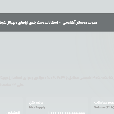
دعوت دوستان
آکادمی
امکانات
دسته بندی ارزهای دیجیتال
شبکه‌
۱۴۰۵/۰۵/۱۵
شمسی مطابق با
08/06/2026
میلادی و در این لحظه، ارز دیجیتا
تغییر قیمت داشته است.
طی ۲۴ ساعت اخیر %
جم معاملات
عرضه کل
Max Supply
Volume (24h
1,000,000,000,000,000
نامشخص