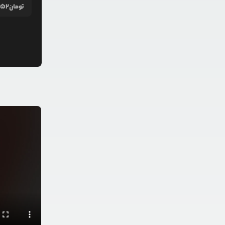
تومان
352