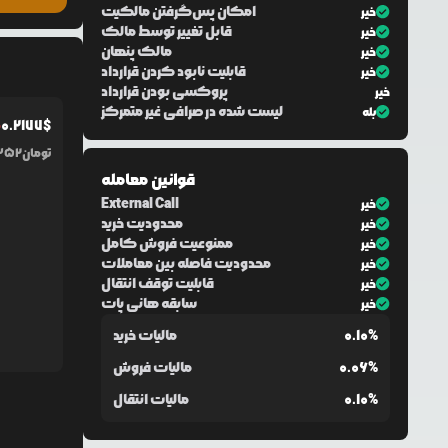
امکان پس‌گرفتن مالکیت
خیر
قابل تغییر توسط مالک
خیر
مالک پنهان
خیر
قابلیت نابود کردن قرارداد
خیر
پروکسی بودن قرارداد
خیر
لیست شده در صرافی غیر متمرکز
بله
0.2177
$
%
تومان
352
قوانین معامله
External Call
خیر
محدودیت خرید
خیر
ممنوعیت فروش کامل
خیر
محدودیت فاصله بین معاملات
خیر
قابلیت توقف انتقال
خیر
سابقه هانی پات
خیر
0.10%
مالیات خرید
0.06%
مالیات فروش
0.10%
مالیات انتقال