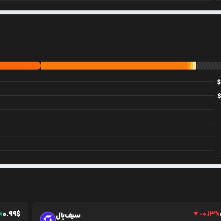
$
0.99
$
%
-0.13
%
سیف‌پال