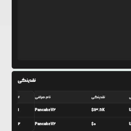
نقدینگی
ی
نقدینگی
نام صرافی
#
1
PancakeV2
$
13.8K
2
PancakeV2
$
0