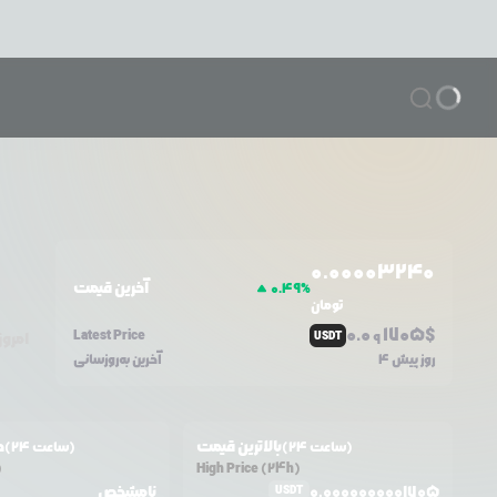
0.0
0003240
آخرین قیمت
0.49
%
تومان
0.0
1705
$
Latest Price
USDT
امروز
9
4 روز پیش
آخرین به‌روزسانی
بالاترین قیمت
ح
(24 ساعت)
(24 ساعت)
)
High Price (24h)
0.0000000001705
نامشخص
USDT