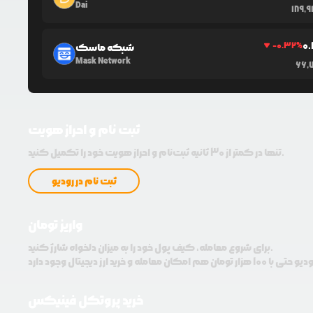
Dai
189,
0
-0.32
%
شبکه ماسک
Mask Network
66,7
ثبت نام و احراز هویت
تنها در کمتر از 30 ثانیه ثبت‌نام و احراز هویت خود را تکمیل کنید.
ثبت نام در رودیو
واریز تومان
برای شروع معامله، کیف پول خود را به میزان دلخواه شارژ کنید.
خرید پروتکل فینیکس