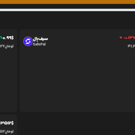
0.99
$
1
%
-0.13
سیف‌پال
SafePal
41,
تومان
926
.3512
$
تومان
712