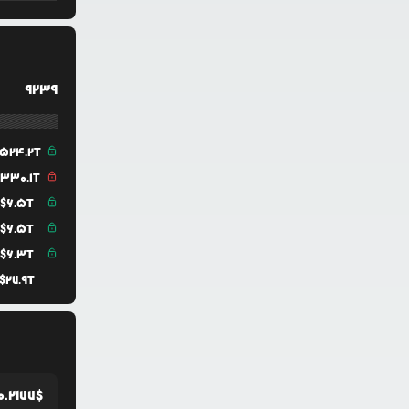
9239
524.2T
$
330.1T
$
6.5T
$
6.5T
$
6.3T
$
27.9T
0.2177
$