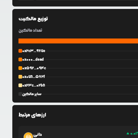
توزیع مالکیت
تعداد مالکین
0x2c3...967e
0x000...dead
0x592...094c
0x078...562f
0x23c...02b8
سایر مالکین
ارزهای مرتبط
0.01
دائی