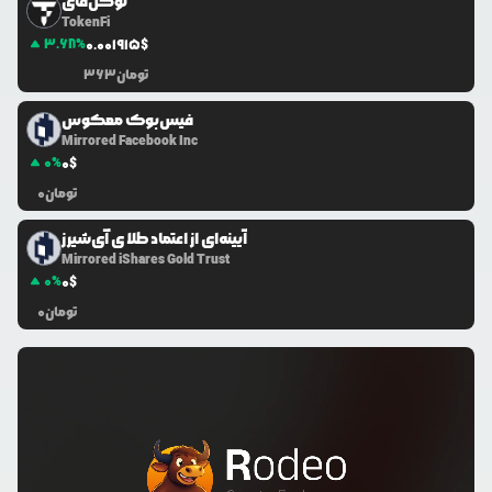
توکن‌فای
TokenFi
3.68
%
0.0
01915
$
تومان
363
فیس‌بوک معکوس
Mirrored Facebook Inc
0
%
0
$
تومان
0
آیینه‌ای از اعتماد طلا ی آی‌شیرز
Mirrored iShares Gold Trust
0
%
0
$
تومان
0