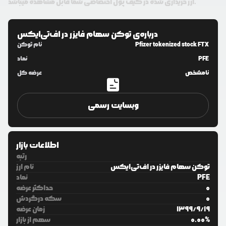
ارز خریداری شده در کیف پول اختصاصی شما قابل مشاهده میباشد.
درباره‌ی
توکن سهام فایزر در اف‌تی‌ایکس
Pfizer tokenized stock FTX
نام توکن
PFE
نماد
نامشخص
عرضه کل
وبسایت رسمی
اطلاعات بازار
رتبه
توکن سهام فایزر در اف‌تی‌ایکس
نام ارز
PFE
نماد
0
حداکثر عرضه
0
سکه درگردش
19
/
9
/
1399
زمان عرضه
%
0.00
سهم از بازار