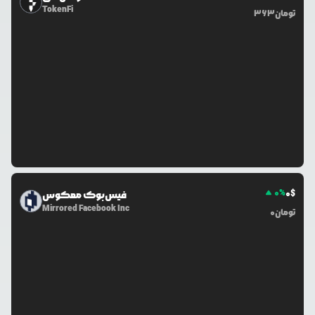
TokenFi
تومان
363
0
%
0
$
فیس‌بوک معکوس
Mirrored Facebook Inc
تومان
0