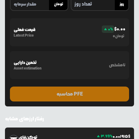
روز
تومان
$
0.00
%
0
قیمت فعلی
Latest Price
0
تومان
تخمین دارایی
نامشخص
Asset estimation
محاسبه PFE
رفتار ارزهای مشابه
3.68
%
0.0
01915
$
توکن‌فای