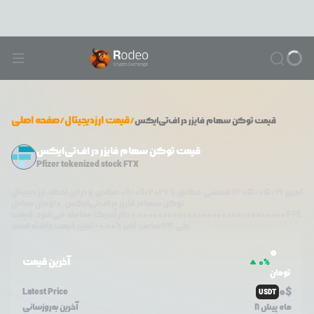
/
قیمت ارزدیجیتال
/
صفحه اصلی
قیمت
توکن سهام فایزر در اف‌تی‌ایکس
قیمت توکن سهام فایزر در اف‌تی‌ایکس
Pfizer tokenized stock FTX
امروز
۱۴۰۵/۰۵/۱۶
شمسی مطابق با
08/07/2026
میلادی و در این لحظه، ارز دیجیتال
توکن سهام فایزر در اف‌تی‌ایکس
،
0
تومان معادل
PFE
دلار آمریکا معامله می‌شود. قیمت
0.000000000000000000000000000000
تغییر قیمت داشته است.
طی ۲۴ ساعت اخیر %
0.00
+
0
آخرین قیمت
0
%
تومان
0
$
Latest Price
USDT
8 ماه پیش
آخرین به‌روزسانی