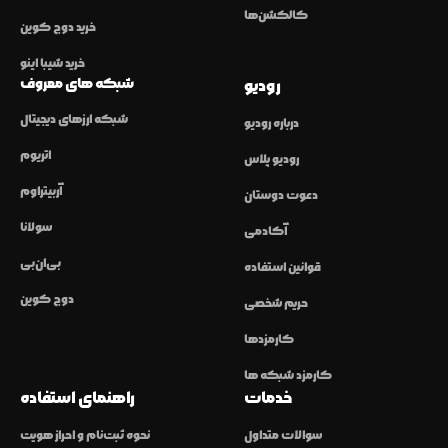
کالکشن‌ها
خرید دوج کوین
خرید شیبا اینو
شبکه های معروف
رودیو
شبکه ارزهای دیجیتال
درباره رودیو
اتریوم
رودیو پلاس
آربیتراوم
دعوت دوستان
سولانا
آکادمی
بی‌ان‌بی
قوانین استفاده
دوج کوین
حریم شخصی
کارمزدها
کارمزد شبکه ها
خدمات
راهنمای استفاده
سوالات متداول
نحوه ثبت‌نام و احراز هویت