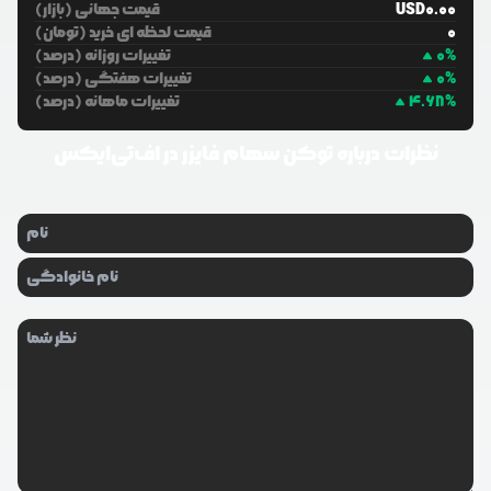
0.00
USD
قیمت جهانی (بازار)
0
قیمت لحظه ای خرید (تومان)
%
0
تغییرات روزانه (درصد)
%
0
تغییرات هفتگی (درصد)
%
4.68
تغییرات ماهانه (درصد)
نظرات درباره
توکن سهام فایزر در اف‌تی‌ایکس