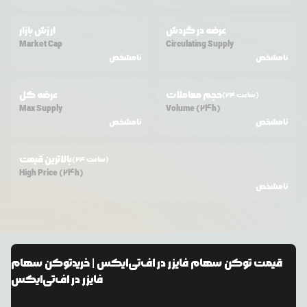
عرضه در گردش
ارزش بازار
Market Cap
Circulating Supply
نامشخص
نامشخص
حجم معاملات
عرضه کل
(24 ساعت)
Max Supply
Volume (24h)
نامشخص
نامشخص
بالاترین قیمت
(24 ساعت)
High Price (24h)
نامشخص
قیمت
توکن سهام فایزر در اف‌تی‌ایکس
| خرید
توکن سهام
فایزر در اف‌تی‌ایکس