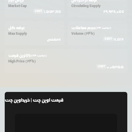
عرضه در گردش
ارزش بازار
Market Cap
Circulating Supply
USDT
1,573,817
29,948,057
حجم معاملات
عرضه کل
(24 ساعت)
Max Supply
Volume (24h)
USDT
11,516
نامشخص
بالاترین قیمت
(24 ساعت)
High Price (24h)
USDT
0.05255
قیمت
اوپن چت
| خرید
اوپن چت