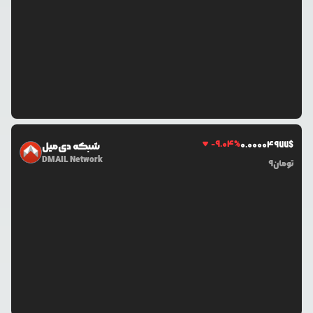
-9.04
%
0.0
0004977
$
شبکه دی‌میل
DMAIL Network
تومان
9