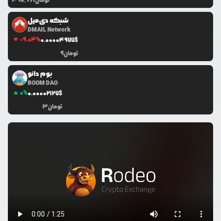
تومان
390,961
شبکه دی‌میل
DMAIL Network
-9.04
%
0.0
0004977
$
تومان
9
بوم دائو
BOOM DAO
0
%
0.0
0002127
$
تومان
3