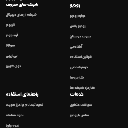
شبکه های معروف
رودیو
شبکه ارزهای دیجیتال
درباره رودیو
اتریوم
رودیو پلاس
آربیتراوم
دعوت دوستان
سولانا
آکادمی
بی‌ان‌بی
قوانین استفاده
دوج کوین
حریم شخصی
کارمزدها
کارمزد شبکه ها
خدمات
راهنمای استفاده
سوالات متداول
نحوه ثبت‌نام و احراز هویت
تماس با رودیو
نحوه معامله
نحوه واریز