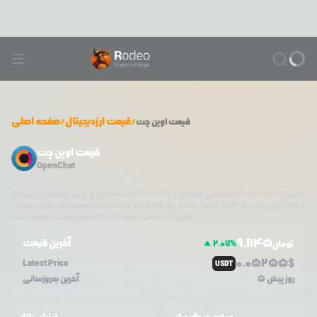
/
قیمت ارزدیجیتال
/
صفحه اصلی
قیمت
اوپن چت
قیمت اوپن چت
OpenChat
امروز
۱۴۰۵/۰۵/۱۷
شمسی مطابق با
08/08/2026
میلادی و در این لحظه، ارز دیجیتال
CHAT
دلار آمریکا معامله می‌شود. قیمت
اوپن چت
،
9,845
تومان معادل
0.05255
تغییر قیمت داشته است.
طی ۲۴ ساعت اخیر %
2.07
+
9,845
آخرین قیمت
2.07
%
تومان
0.0
5255
$
Latest Price
USDT
5 روز پیش
آخرین به‌روزسانی