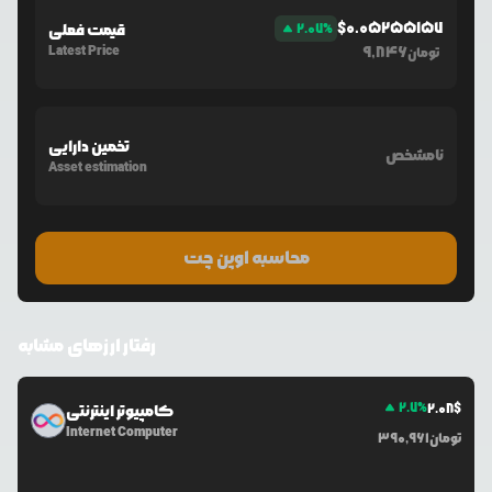
$
0.05255157
%
2.07
قیمت فعلی
Latest Price
9,846
تومان
تخمین دارایی
نامشخص
Asset estimation
محاسبه اوپن چت
رفتار ارزهای مشابه
2.7
%
2.08
$
کامپیوتر اینترنتی
Internet Computer
تومان
390,961