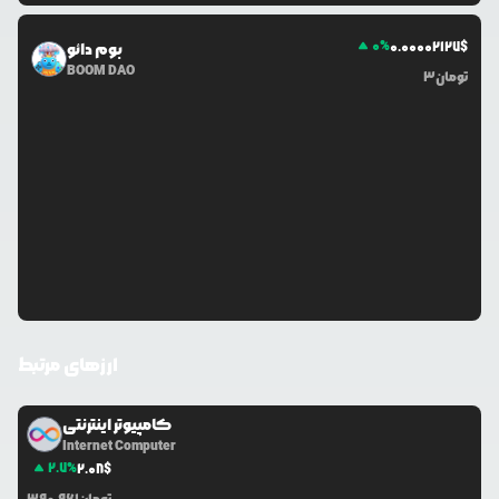
0
%
0.0
0002127
$
بوم دائو
BOOM DAO
تومان
3
ارزهای مرتبط
کامپیوتر اینترنتی
Internet Computer
2.7
%
2.08
$