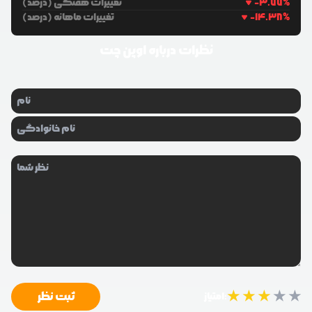
%
-3.77
تغییرات هفتگی (درصد)
%
-14.38
تغییرات ماهانه (درصد)
نظرات درباره
اوپن چت
★
★
★
★
★
ثبت نظر
امتیاز: