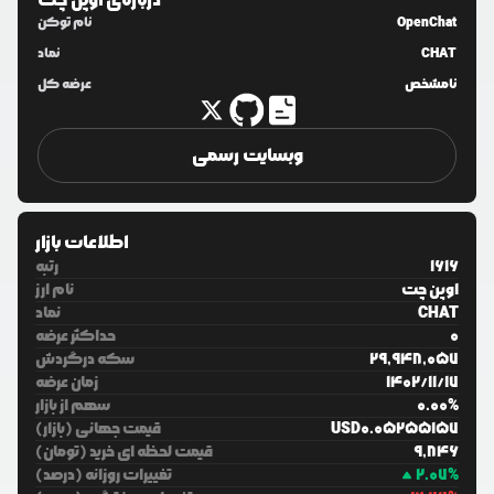
درباره‌ی
اوپن چت
OpenChat
نام توکن
CHAT
نماد
نامشخص
عرضه کل
وبسایت رسمی
اطلاعات بازار
1616
رتبه
اوپن چت
نام ارز
CHAT
نماد
0
حداکثر عرضه
29,948,057
سکه درگردش
17
/
11
/
1402
زمان عرضه
%
0.00
سهم از بازار
0.05255157
USD
قیمت جهانی (بازار)
9,846
قیمت لحظه ای خرید (تومان)
%
2.07
تغییرات روزانه (درصد)