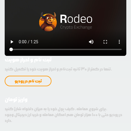
ثبت نام و احراز هویت
تنها در کمتر از 30 ثانیه ثبت‌نام و احراز هویت خود را تکمیل کنید.
ثبت نام در رودیو
واریز تومان
برای شروع معامله، کیف پول خود را به میزان دلخواه شارژ کنید.
در رودیو حتی با 100 هزار تومان هم امکان معامله و خرید ارز دیجیتال وجود
دارد.