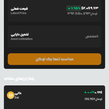
$
2,089.63
%
6.95
قیمت فعلی
Latest Price
392,850,793
تومان
تخمین دارایی
نامشخص
Asset estimation
محاسبه تنها یک توکن
رفتار ارزهای مشابه
0.01
%
0.99
$
دائی
Dai
تومان
187,976