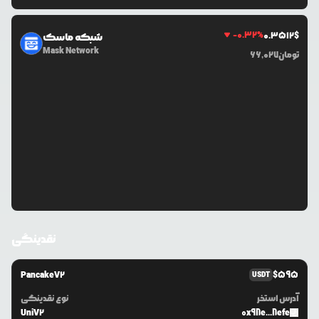
-0.32
%
0.3512
$
شبکه ماسک
Mask Network
تومان
66,027
نقدینگی
PancakeV2
$
595
USDT
آدرس استخر
نوع نقدینگی
UniV2
0x98e...8efe