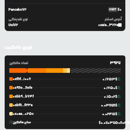
PancakeV2
$
0
USDT
آدرس استخر
نوع نقدینگی
UniV2
0xa1a...322a
توزیع مالکیت
3927
تعداد مالکین
0xf8f...1006
0.1653
$
0x98e...8efe
0.1650
$
0xbb9...b64f
0.1502
$
0xbf8...f23a
0.0
3878
$
0x0aa...025c
0.0
2471
$
سایر مالکین
$
0.0703750804