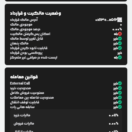
وضعیت مالکیت و قرارداد
0x83e...a5f2
آدرس مالک قرارداد
0
موجودی مالک
0.00%
درصد موجودی مالک
بله
امکان پس‌گرفتن مالکیت
خیر
قابل تغییر توسط مالک
خیر
مالک پنهان
خیر
قابلیت نابود کردن قرارداد
خیر
پروکسی بودن قرارداد
بله
لیست شده در صرافی غیر متمرکز
قوانین معامله
خیر
External Call
خیر
محدودیت خرید
خیر
ممنوعیت فروش کامل
خیر
محدودیت فاصله بین معاملات
خیر
قابلیت توقف انتقال
خیر
سابقه هانی پات
0.07%
مالیات خرید
0.00%
مالیات فروش
0.07%
مالیات انتقال