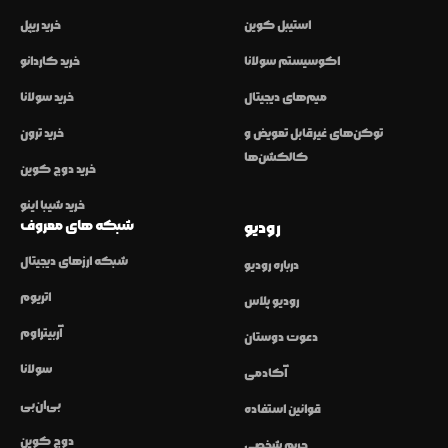
استیبل کوین
خرید ریپل
اکوسیستم سولانا
خرید کاردانو
میم‌های دیجیتال
خرید سولانا
توکن‌های غیرقابل تعویض و
خرید ترون
کالکشن‌ها
خرید دوج کوین
خرید شیبا اینو
شبکه های معروف
رودیو
شبکه ارزهای دیجیتال
درباره رودیو
اتریوم
رودیو پلاس
آربیتراوم
دعوت دوستان
سولانا
آکادمی
بی‌ان‌بی
قوانین استفاده
دوج کوین
حریم شخصی