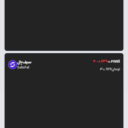
-0.13
%
0.2177
$
سیف‌پال
SafePal
تومان
40,928