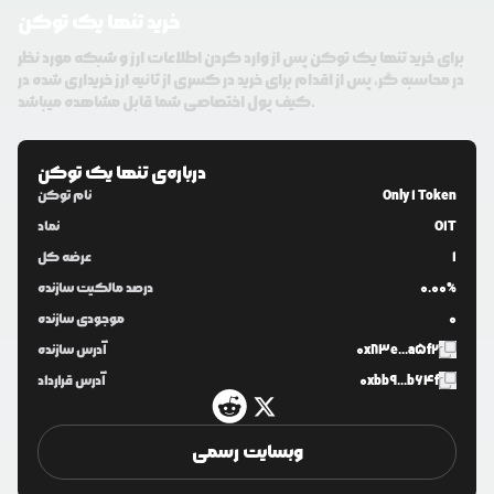
خرید تنها یک توکن
برای خرید تنها یک توکن پس از وارد کردن اطلاعات ارز و شبکه مورد نظر
در محاسبه گر، پس از اقدام برای خرید در کسری از ثانیه ارز خریداری شده در
کیف پول اختصاصی شما قابل مشاهده میباشد.
درباره‌ی
تنها یک توکن
Only 1 Token
نام توکن
O1T
نماد
1
عرضه کل
0.00%
درصد مالکیت سازنده
0
موجودی سازنده
0x83e...a5f2
آدرس سازنده
0xbb9...b64f
آدرس قرارداد
وبسایت رسمی