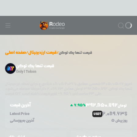
/
قیمت ارزدیجیتال
/
صفحه اصلی
قیمت
تنها یک توکن
قیمت تنها یک توکن
Only 1 Token
امروز
۱۴۰۵/۰۵/۱۶
شمسی مطابق با
08/07/2026
میلادی و در این لحظه، ارز دیجیتال
تنها یک توکن
،
392,850,792
تومان معادل
2,089.63
دلار آمریکا معامله می‌شود.
تغییر قیمت داشته است.
طی ۲۴ ساعت اخیر %
6.95
+
O1T
قیمت
392,850,792
آخرین قیمت
6.95
%
تومان
2,089.63
$
Latest Price
USDT
5 روز پیش
آخرین به‌روزسانی