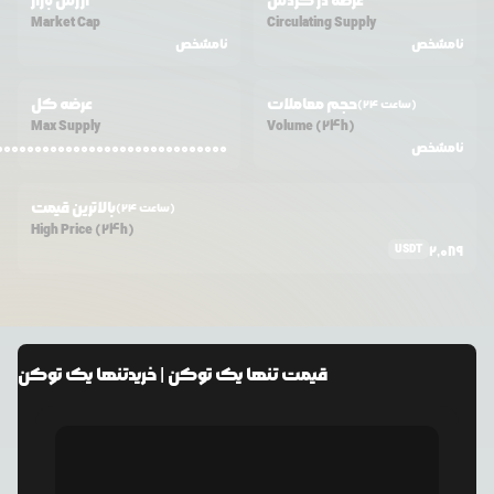
عرضه در گردش
ارزش بازار
Market Cap
Circulating Supply
نامشخص
نامشخص
حجم معاملات
عرضه کل
(24 ساعت)
Max Supply
Volume (24h)
نامشخص
.000000000000000000000000000000
بالاترین قیمت
(24 ساعت)
High Price (24h)
USDT
2,089
قیمت
تنها یک توکن
| خرید
تنها یک توکن