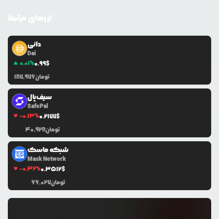
ارزهای مرتبط
دائی
Dai
0.01
%
0.99
$
تومان
187,976
سیف‌پال
SafePal
-0.13
%
0.2177
$
تومان
40,928
شبکه ماسک
Mask Network
-0.32
%
0.3512
$
تومان
66,027