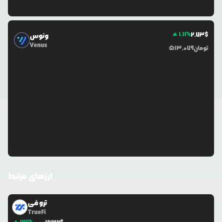
1.11
%
2.73
$
ونوس
Venus
تومان
513,079
ارزهای مرتبط
ترو فی
TrueFi