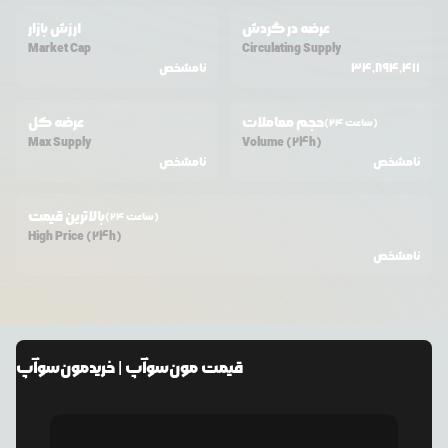
عرضه در گردش
ارزش بازار
Market Cap
Circulating Supply
34,894,411
نامشخص
حجم معاملات
عرضه کل
(24 ساعت)
Max Supply
Volume (24h)
نامشخص
نامشخص
بالاترین قیمت
(24 ساعت)
High Price (24h)
نامشخص
قیمت
مون‌سوآپ
| خرید
مون‌سوآپ