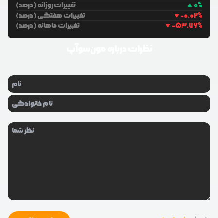
%
0
تغییرات روزانه (درصد)
%
-0.02
تغییرات هفتگی (درصد)
%
-53.76
تغییرات ماهانه (درصد)
نظرات درباره
مون‌سوآپ