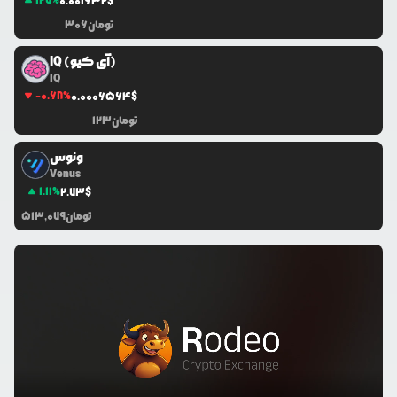
127
%
0.0
01632
$
تومان
306
IQ (آی کیو)
IQ
-0.68
%
0.0
006564
$
تومان
123
ونوس
Venus
1.11
%
2.73
$
تومان
513,079