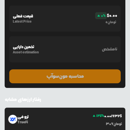
$
0.00
%
0
قیمت فعلی
Latest Price
0
تومان
تخمین دارایی
نامشخص
Asset estimation
محاسبه مون‌سوآپ
رفتار ارزهای مشابه
127
%
0.0
01632
$
ترو فی
TrueFi
تومان
306