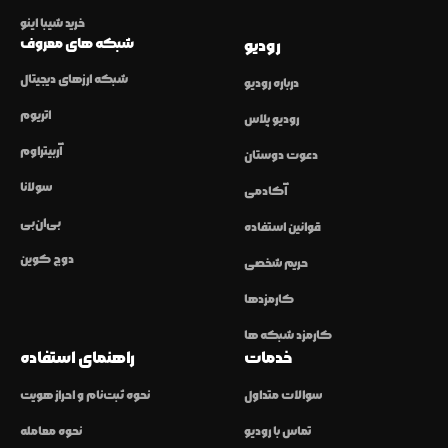
خرید شیبا اینو
شبکه های معروف
رودیو
شبکه ارزهای دیجیتال
درباره رودیو
اتریوم
رودیو پلاس
آربیتراوم
دعوت دوستان
سولانا
آکادمی
بی‌ان‌بی
قوانین استفاده
دوج کوین
حریم شخصی
کارمزدها
کارمزد شبکه ها
خدمات
راهنمای استفاده
سوالات متداول
نحوه ثبت‌نام و احراز هویت
تماس با رودیو
نحوه معامله