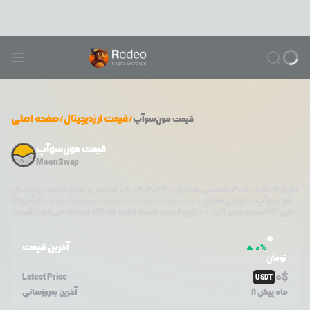
/
قیمت ارزدیجیتال
/
صفحه اصلی
قیمت
مون‌سوآپ
قیمت مون‌سوآپ
MoonSwap
امروز
۱۴۰۵/۰۵/۱۸
شمسی مطابق با
08/09/2026
میلادی و در این لحظه، ارز دیجیتال
مون‌سوآپ
،
0
تومان معادل
0.000000000000000000000000000000
دلار آمریکا
تغییر قیمت داشته است.
طی ۲۴ ساعت اخیر %
0.00
+
MOON
معامله می‌شود. قیمت
0
آخرین قیمت
0
%
تومان
0
$
Latest Price
USDT
8 ماه پیش
آخرین به‌روزسانی