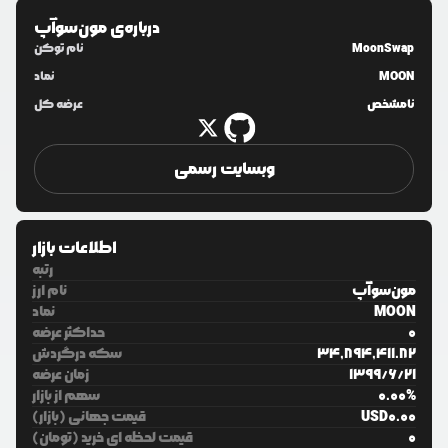
درباره‌ی
مون‌سوآپ
MoonSwap
نام توکن
MOON
نماد
نامشخص
عرضه کل
وبسایت رسمی
اطلاعات بازار
رتبه
مون‌سوآپ
نام ارز
MOON
نماد
0
حداکثر عرضه
34,894,411.82
سکه درگردش
21
/
6
/
1399
زمان عرضه
%
0.00
سهم از بازار
0.00
USD
قیمت جهانی (بازار)
0
قیمت لحظه ای خرید (تومان)