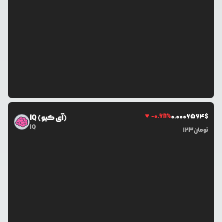
-0.68
%
0.0
006564
$
IQ (آی کیو)
IQ
تومان
123