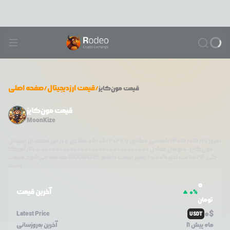
/
قیمت ارزدیجیتال
/
صفحه اصلی
قیمت
مون‌کایز
قیمت مون‌کایز
MoonKize
امروز
۱۴۰۵/۰۵/۱۷
شمسی مطابق با
08/08/2026
میلادی و در این لحظه، ارز دیجیتال
مون‌کایز
،
0
تومان معادل
0.000000000000000000000000000000
دلار آمریکا
طی ۲۴ ساعت اخیر %
0.00
+
تغییر قیمت داشته
MOONKIZE
معامله می‌شود. قیمت
است.
0
آخرین قیمت
0
%
تومان
0
$
Latest Price
USDT
8 ماه پیش
آخرین به‌روزسانی