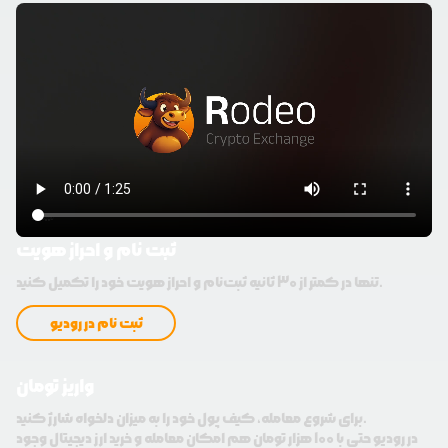
ثبت نام و احراز هویت
تنها در کمتر از 30 ثانیه ثبت‌نام و احراز هویت خود را تکمیل کنید.
ثبت نام در رودیو
واریز تومان
برای شروع معامله، کیف پول خود را به میزان دلخواه شارژ کنید.
در رودیو حتی با 100 هزار تومان هم امکان معامله و خرید ارز دیجیتال وجود