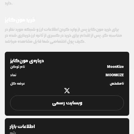
دارد.
خرید مون‌کایز
برای خرید مون‌کایز پس از وارد کردن اطلاعات ارز و شبکه مورد نظر در
محاسبه گر، پس از اقدام برای خرید در کسری از ثانیه ارز خریداری شده در
کیف پول اختصاصی شما قابل مشاهده میباشد.
درباره‌ی
مون‌کایز
MoonKize
نام توکن
MOONKIZE
نماد
نامشخص
عرضه کل
وبسایت رسمی
اطلاعات بازار
رتبه