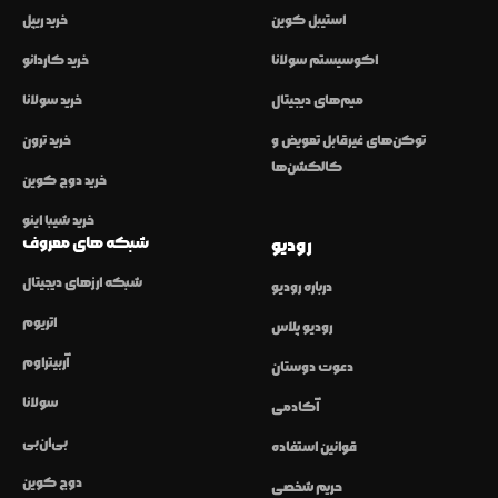
استیبل کوین
خرید ریپل
اکوسیستم سولانا
خرید کاردانو
میم‌های دیجیتال
خرید سولانا
توکن‌های غیرقابل تعویض و
خرید ترون
کالکشن‌ها
خرید دوج کوین
خرید شیبا اینو
شبکه های معروف
رودیو
شبکه ارزهای دیجیتال
درباره رودیو
اتریوم
رودیو پلاس
آربیتراوم
دعوت دوستان
سولانا
آکادمی
بی‌ان‌بی
قوانین استفاده
دوج کوین
حریم شخصی