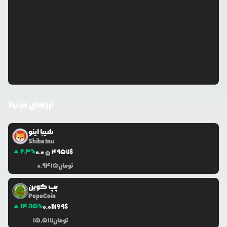
ارزهای مرتبط
شیبا اینو
Shiba Inu
2.3
%
0.0
4957
$
5
تومان
0.9415
پپ کوین
PepeCoin
14.85
%
0.0
8169
$
تومان
15,517