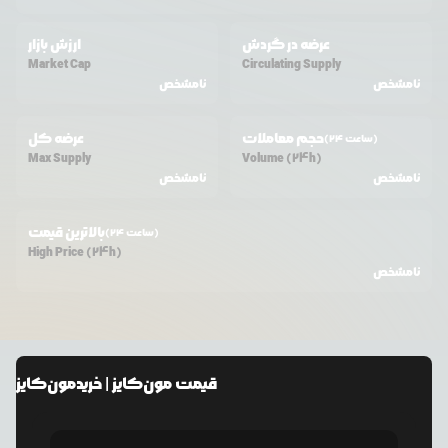
عرضه در گردش
ارزش بازار
Market Cap
Circulating Supply
نامشخص
نامشخص
حجم معاملات
عرضه کل
(24 ساعت)
Max Supply
Volume (24h)
نامشخص
نامشخص
بالاترین قیمت
(24 ساعت)
High Price (24h)
نامشخص
قیمت
مون‌کایز
| خرید
مون‌کایز