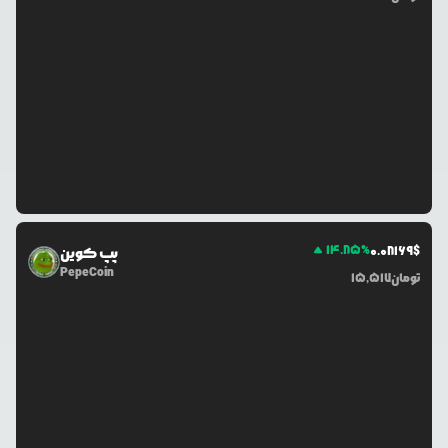
14.85
%
0.0
8169
$
پپ کوین
PepeCoin
تومان
15,517