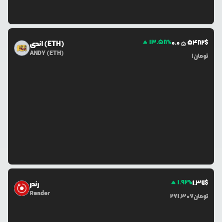
13.58
%
0.0
5482
$
اندی (ETH)
5
ANDY (ETH)
تومان
1
1.92
%
1.37
$
رندر
Render
تومان
261,306