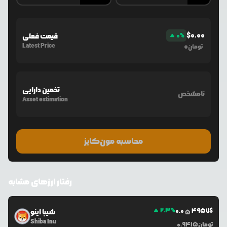
$
0.00
%
0
قیمت فعلی
Latest Price
0
تومان
تخمین دارایی
نامشخص
Asset estimation
محاسبه مون‌کایز
رفتار ارزهای مشابه
2.3
%
0.0
4957
$
شیبا اینو
5
Shiba Inu
تومان
0.9415