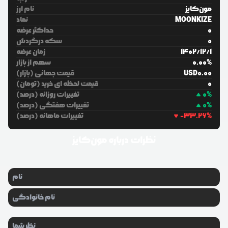
مون‌کایز
نام ارز
MOONKIZE
نماد
0
حداکثر عرضه
0
سکه درگردش
1
/
12
/
1402
زمان عرضه
%
0.00
سهم از بازار
0.00
USD
قیمت جهانی (بازار)
0
قیمت لحظه ای خرید (تومان)
%
0
تغییرات روزانه (درصد)
%
0
تغییرات هفتگی (درصد)
%
-33.26
تغییرات ماهانه (درصد)
نظرات درباره
مون‌کایز