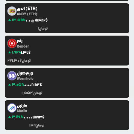
اندی (ETH)
ANDY (ETH)
13.58
%
0.0
5482
$
5
تومان
1
رندر
Render
1.92
%
1.37
$
تومان
261,306
ورم‌هول
Wormhole
3.05
%
0.0
08184
$
تومان
1,554
مارلین
Marlin
3.86
%
0.0
007793
$
تومان
148