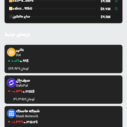
0x03a...bd2d
$
9.8M
0xbcc...98b7
$
8.6M
سایر مالکین
$
9.8M
ارزهای مرتبط
دائی
Dai
0.01
%
0.99
$
تومان
189,926
سیف‌پال
SafePal
-0.13
%
0.2177
$
تومان
41,352
شبکه ماسک
Mask Network
-0.32
%
0.3512
$