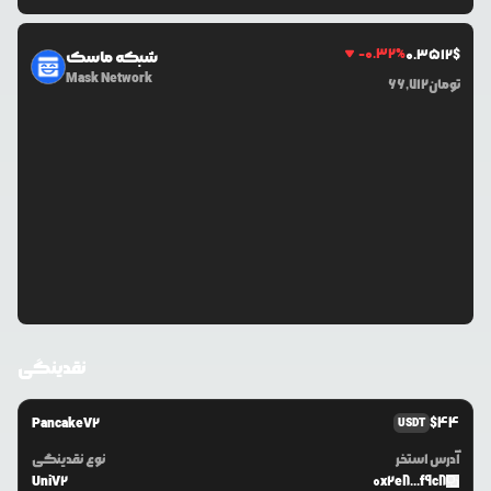
-0.32
%
0.3512
$
شبکه ماسک
Mask Network
تومان
66,712
نقدینگی
PancakeV2
$
44
USDT
آدرس استخر
نوع نقدینگی
UniV2
0x2e8...f9c8