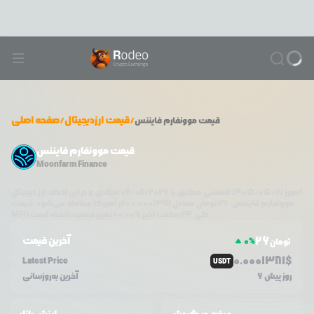
/
قیمت ارزدیجیتال
/
صفحه اصلی
قیمت
موونفارم فایننس
قیمت موونفارم فایننس
Moonfarm Finance
امروز
۱۴۰۵/۰۵/۱۷
شمسی مطابق با
08/08/2026
میلادی و در این لحظه، ارز دیجیتال
موونفارم فایننس
،
26
تومان معادل
0.0001381
دلار آمریکا معامله می‌شود. قیمت
تغییر قیمت داشته است.
طی ۲۴ ساعت اخیر %
0.00
+
MFO
26
آخرین قیمت
0
%
تومان
0.0
001381
$
Latest Price
USDT
6 روز پیش
آخرین به‌روزسانی