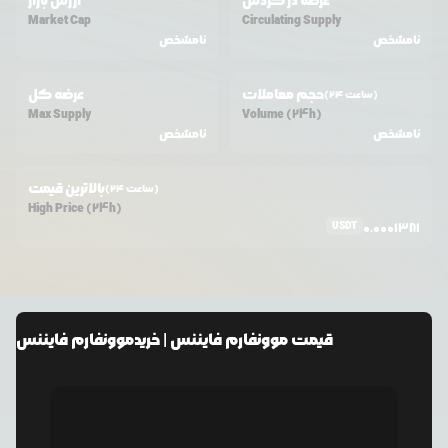
عرضه در گردش
ارزش بازار
Market Cap
Circulating Supply
نامشخص
نامشخص
حجم معاملات
عرضه کل
(24 ساعت)
Max Supply
Volume (24h)
نامشخص
نامشخص
بالاترین قیمت
(24 ساعت)
High Price (24h)
USDT
0.0001381
قیمت
موونفارم فایننس
| خرید
موونفارم فایننس