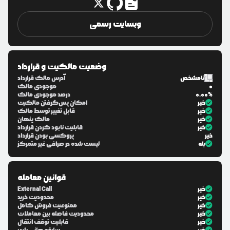
وبسایت رسمی
وضعیت مالکیت و قرارداد
نامشخص
آدرس مالک قرارداد
0
موجودی مالک
0.00%
درصد موجودی مالک
خیر
امکان پس‌گرفتن مالکیت
خیر
قابل تغییر توسط مالک
خیر
مالک پنهان
خیر
قابلیت نابود کردن قرارداد
خیر
پروکسی بودن قرارداد
بله
لیست شده در صرافی غیر متمرکز
قوانین معامله
خیر
External Call
خیر
محدودیت خرید
خیر
ممنوعیت فروش کامل
خیر
محدودیت فاصله بین معاملات
خیر
قابلیت توقف انتقال