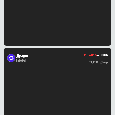
-0.13
%
0.2177
$
سیف‌پال
SafePal
تومان
41,352