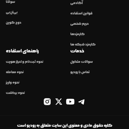
سولانا
آکادمی
بی‌ان‌بی
قوانین استفاده
دوج کوین
حریم شخصی
کارمزدها
کارمزد شبکه ها
خدمات
راهنمای استفاده
سوالات متداول
نحوه ثبت‌نام و احراز هویت
تماس با رودیو
نحوه معامله
نحوه واریز
نحوه برداشت
کلیه حقوق مادی و معنوی این سایت متعلق به رودیو است