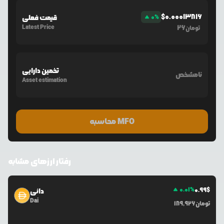
$
0.00013816
%
0
قیمت فعلی
Latest Price
26
تومان
تخمین دارایی
نامشخص
Asset estimation
محاسبه MFO
رفتار ارزهای مشابه
0.01
%
0.99
$
دائی
Dai
تومان
189,926