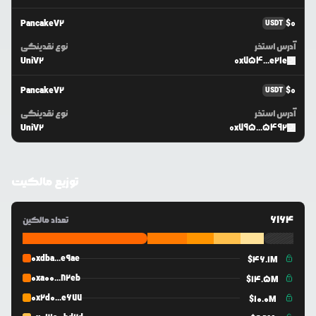
PancakeV2
$
0
USDT
آدرس استخر
نوع نقدینگی
UniV2
0x754...e21e
PancakeV2
$
0
USDT
آدرس استخر
نوع نقدینگی
UniV2
0x795...5492
توزیع مالکیت
6164
تعداد مالکین
0xdba...e9ae
$
46.1M
0xa00...82eb
$
14.5M
0x2d0...e677
$
10.0M