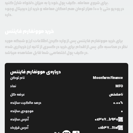
برای شروع معامله، کیف پول خود را به میزان دلخواه شارژ کنید.
در رودیو حتی با 100 هزار تومان هم امکان معامله و خرید ارز دیجیتال وجود
دارد.
خرید موونفارم فایننس
برای خرید موونفارم فایننس پس از وارد کردن اطلاعات ارز و شبکه مورد
نظر در محاسبه گر، پس از اقدام برای خرید در کسری از ثانیه ارز خریداری شده
در کیف پول اختصاصی شما قابل مشاهده میباشد.
درباره‌ی
موونفارم فایننس
Moonfarm Finance
نام توکن
MFO
نماد
نامشخص
عرضه کل
0.00%
درصد مالکیت سازنده
0
موجودی سازنده
0x3e6...b94e
آدرس سازنده
0xb46...81af
آدرس قرارداد