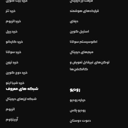
قیمت ارز دیجیتال
خرید بیت کوین
قراردادهای هوشمند
خرید تتر
دیفای
خرید اتریوم
استیبل کوین
خرید ریپل
اکوسیستم سولانا
خرید کاردانو
میم‌های دیجیتال
خرید سولانا
توکن‌های غیرقابل تعویض و
خرید ترون
کالکشن‌ها
خرید دوج کوین
خرید شیبا اینو
شبکه های معروف
رودیو
شبکه ارزهای دیجیتال
درباره رودیو
اتریوم
رودیو پلاس
آربیتراوم
دعوت دوستان