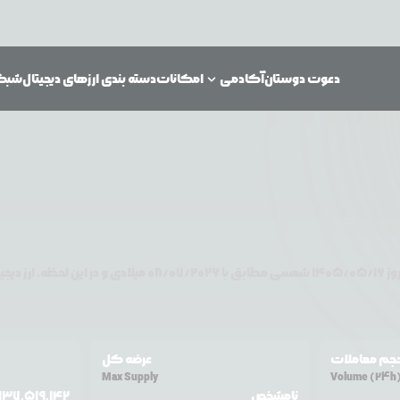
دعوت دوستان
آکادمی
امکانات
دسته بندی ارزهای دیجیتال
شبکه‌
وز
۱۴۰۵/۰۵/۱۶
شمسی مطابق با
08/07/2026
میلادی و در این لحظه، ارز دیجی
جم معاملات
عرضه کل
Max Supply
Volume (24h
نامشخص
,137,519,142