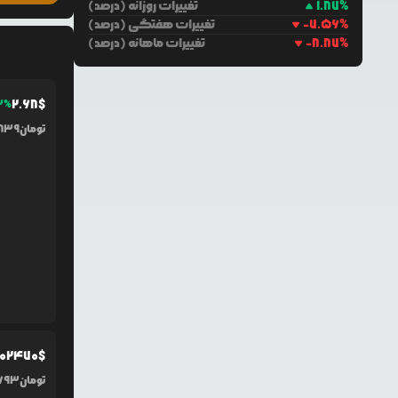
%
1.87
تغییرات روزانه (درصد)
%
-7.56
تغییرات هفتگی (درصد)
%
-8.87
تغییرات ماهانه (درصد)
2.68
$
3
%
تومان
,839
0
2470
$
تومان
693