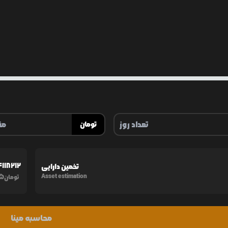
تومان
4118212
تخمین دارایی
5
Asset estimation
تومان
محاسبه مینا