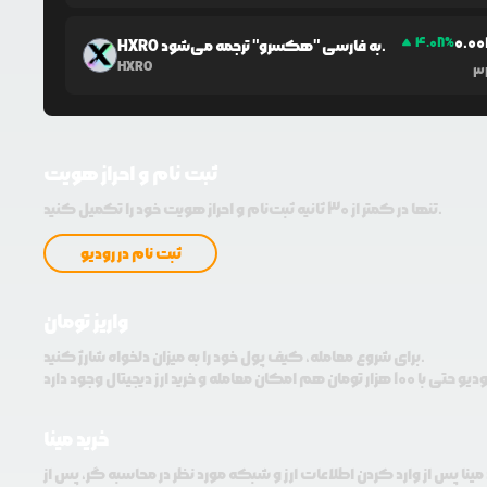
0.0
0
4.08
%
HXRO به فارسی "هکسرو" ترجمه می‌شود.
HXRO
3
ثبت نام و احراز هویت
تنها در کمتر از 30 ثانیه ثبت‌نام و احراز هویت خود را تکمیل کنید.
ثبت نام در رودیو
واریز تومان
برای شروع معامله، کیف پول خود را به میزان دلخواه شارژ کنید.
خرید مینا
 مینا پس از وارد کردن اطلاعات ارز و شبکه مورد نظر در محاسبه گر، پس از