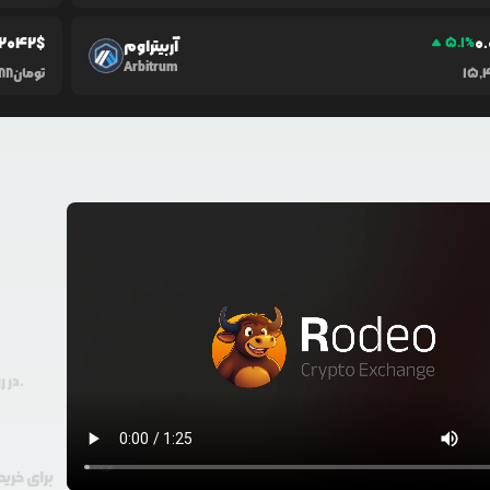
2042
$
0.
5.1
%
آربیتراوم
Arbitrum
15,
تومان
88
در رودیو حتی با 100 هزار تومان هم امکان معامله و خرید ارز دیجیتال وجود دارد.
برای خرید