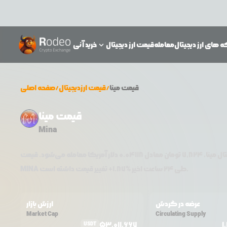
 های ارز دیجیتال
معامله
قیمت ارز دیجیتال
خرید آنی
قیمت
مینا
/
قیمت ارزدیجیتال
/
صفحه اصلی
قیمت مینا
Mina
تال
مینا
،
7,824
تومان معادل
0.04118
دلار آمریکا معامله می‌شود. قیمت
تغییر قیمت داشته است.
طی ۲۴ ساعت اخیر %
1.87
+
MINA
عرضه در گردش
ارزش بازار
Market Cap
Circulating Supply
53,011,667
1
USDT