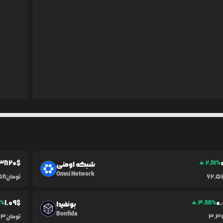
3820
$
2.81
%
شبکه اومنی
Omni Network
62,
تومان
58
1.09
$
0.
6
%
4.88
%
بونفیدا
Bonfida
3,3
تومان
13