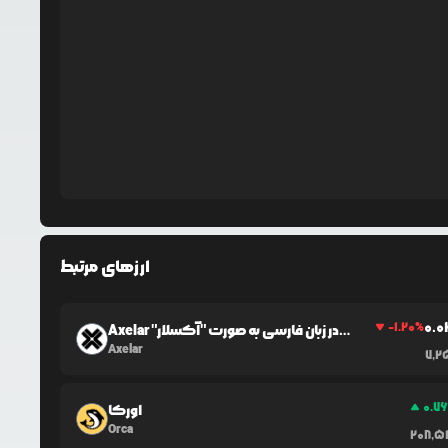
ارزهای مرتبط
0.0
-1.20
%
Axelar در زبان فارسی به صورت "آکسلار"
شناخته می‌شود.
Axelar
7,2
0.7
اورکا
Orca
208,5