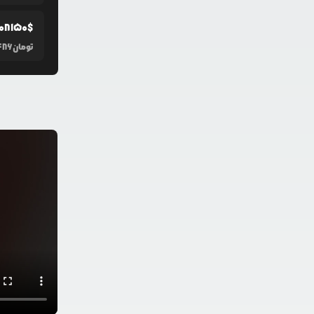
0
8150
$
تومان
486