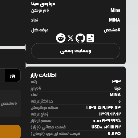
درباره‌ی
مینا
Mina
نام توکن
MINA
نماد
نامشخص
عرضه کل
وبسایت رسمی
اطلاعات بازار
روز
313
رتبه
مینا
نام ارز
MINA
نماد
0
حداکثر عرضه
نامشخص
1,137,519,142.84
سکه درگردش
12
/
12
/
1399
زمان عرضه
%
0.00239999
سهم از بازار
0.04118212
USD
قیمت جهانی (بازار)
7,825
قیمت لحظه ای خرید (تومان)