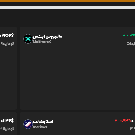
0
2152
$
0.3
مالتیورس ایکس
MultiversX
510
تومان
090
0
01142
$
0.
-0.64
%
استارک‌نت
Starknet
4,
تومان
217