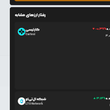
رفتار ارزهای مشابه
0.
-0.36
%
کارتیسی
Cartesi
4,
0.
3.14
%
شبکه ال‌تی‌او
LTO Network