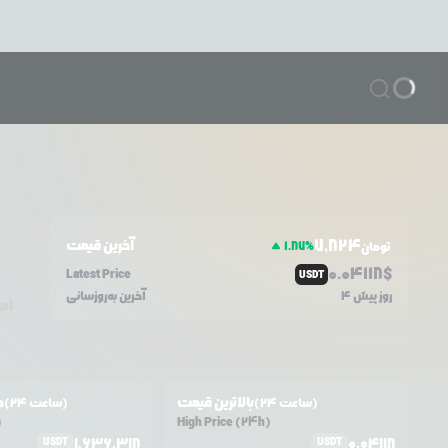
7,824
آخرین قیمت
1.87
%
تومان
0.0
4118
$
Latest Price
USDT
4 روز پیش
آخرین به‌روزسانی
امر
بالاترین قیمت
ح
(24 ساعت)
(24 ساعت)
)
High Price (24h)
1,636,318
0.04118
USDT
USDT