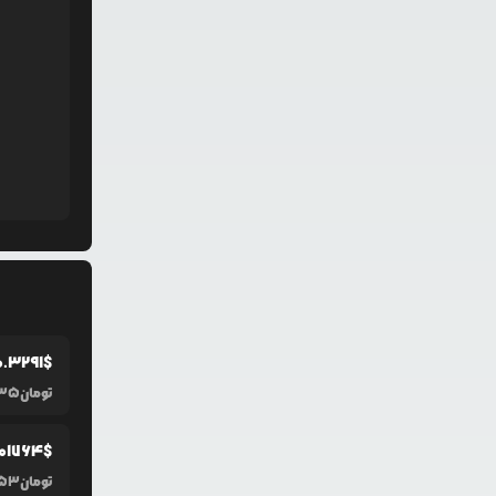
0.3291
$
تومان
535
0
1764
$
تومان
53