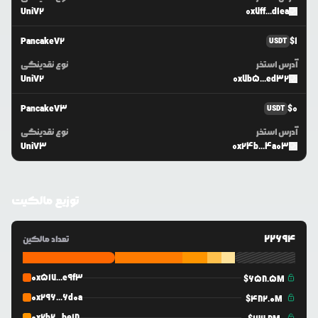
UniV2
0x7ff...d1ea
PancakeV2
$
1
USDT
آدرس استخر
نوع نقدینگی
UniV2
0x7b5...ed32
PancakeV3
$
0
USDT
آدرس استخر
نوع نقدینگی
UniV3
0x24b...4a03
توزیع مالکیت
22694
تعداد مالکین
0x517...e9f3
$
658.5M
0x296...6d0a
$
482.0M
0x2b2...be18