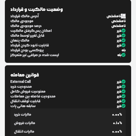
وضعیت مالکیت و قرارداد
نامشخص
آدرس مالک قرارداد
نامشخص
موجودی مالک
نامشخص
درصد موجودی مالک
خیر
امکان پس‌گرفتن مالکیت
خیر
قابل تغییر توسط مالک
خیر
مالک پنهان
خیر
قابلیت نابود کردن قرارداد
بله
پروکسی بودن قرارداد
بله
لیست شده در صرافی غیر متمرکز
قوانین معامله
خیر
External Call
خیر
محدودیت خرید
خیر
ممنوعیت فروش کامل
خیر
محدودیت فاصله بین معاملات
خیر
قابلیت توقف انتقال
خیر
سابقه هانی پات
0.00%
مالیات خرید
0.10%
مالیات فروش
0.00%
مالیات انتقال