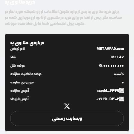
خرید متا وی پد
برای خرید متا وی پد پس از وارد کردن اطلاعات ارز و شبکه مورد نظر در
محاسبه گر، پس از اقدام برای خرید در کسری از ثانیه ارز خریداری شده در
کیف پول اختصاصی شما قابل مشاهده میباشد.
درباره‌ی
متا وی پد
METAVPAD.com
نام توکن
METAV
نماد
5,000,000,000
عرضه کل
0.00%
درصد مالکیت سازنده
0
موجودی سازنده
0xedd...2427
آدرس سازنده
0x628...D402
آدرس قرارداد
وبسایت رسمی