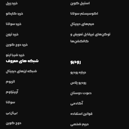
استیبل کوین
خرید ریپل
اکوسیستم سولانا
خرید کاردانو
میم‌های دیجیتال
خرید سولانا
توکن‌های غیرقابل تعویض و
خرید ترون
کالکشن‌ها
خرید دوج کوین
خرید شیبا اینو
شبکه های معروف
رودیو
شبکه ارزهای دیجیتال
درباره رودیو
اتریوم
رودیو پلاس
آربیتراوم
دعوت دوستان
سولانا
آکادمی
بی‌ان‌بی
قوانین استفاده
دوج کوین
حریم شخصی