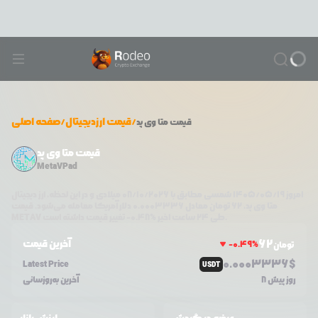
/
قیمت ارزدیجیتال
/
صفحه اصلی
قیمت
متا وی پد
قیمت متا وی پد
MetaVPad
امروز
۱۴۰۵/۰۵/۱۹
شمسی مطابق با
08/10/2026
میلادی و در این لحظه، ارز دیجیتال
متا وی پد
،
62
تومان معادل
0.0003336
دلار آمریکا معامله می‌شود. قیمت
تغییر قیمت داشته است.
طی ۲۴ ساعت اخیر %
0.48
-
METAV
62
آخرین قیمت
-0.49
%
تومان
0.0
003336
$
Latest Price
USDT
8 روز پیش
آخرین به‌روزسانی