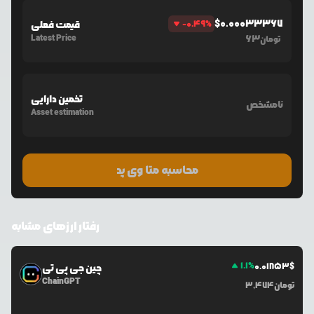
$
0.00033367
%
-0.49
قیمت فعلی
Latest Price
63
تومان
تخمین دارایی
نامشخص
Asset estimation
محاسبه متا وی پد
رفتار ارزهای مشابه
1.1
%
0.0
1853
$
چین جی پی تی
ChainGPT
تومان
3,474