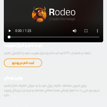
ثبت نام و احراز هویت
تنها در کمتر از 30 ثانیه ثبت‌نام و احراز هویت خود را تکمیل کنید.
ثبت نام در رودیو
واریز تومان
برای شروع معامله، کیف پول خود را به میزان دلخواه شارژ کنید.
در رودیو حتی با 100 هزار تومان هم امکان معامله و خرید ارز دیجیتال وجود
دارد.