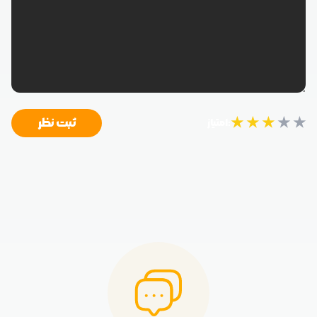
★
★
★
★
★
ثبت نظر
امتیاز: