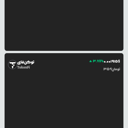
3.68
%
0.0
01915
$
توکن‌فای
TokenFi
تومان
359