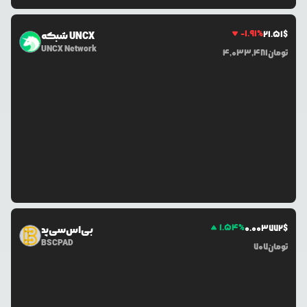
-1.91
%
21.51
$
شبکه UNCX
UNCX Network
تومان
4,033,481
1.54
%
0.0
03772
$
بی‌اس‌سی‌پد
BSCPAD
تومان
707