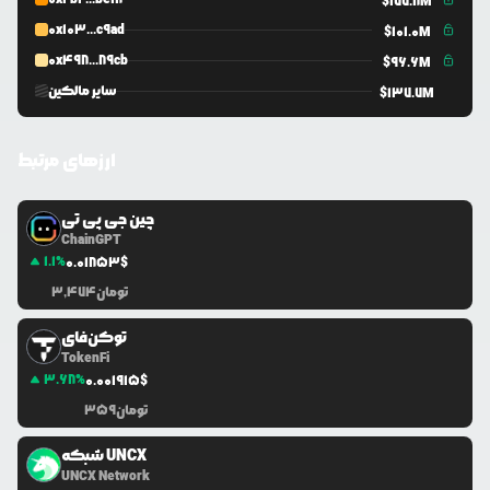
$
177.8M
0x103...c9ad
$
101.0M
0x498...89cb
$
96.6M
سایر مالکین
$
137.7M
ارزهای مرتبط
چین جی پی تی
ChainGPT
1.1
%
0.0
1853
$
تومان
3,474
توکن‌فای
TokenFi
3.68
%
0.0
01915
$
تومان
359
شبکه UNCX
UNCX Network