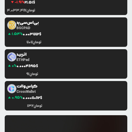
-1.91
%
21.51
$
تومان
4,033,481
بی‌اس‌سی‌پد
BSCPAD
1.54
%
0.0
03772
$
تومان
707
اتـرپیـد
ETHPad
0
%
0.0
004895
$
تومان
91
کرا‌س‌والت
CrossWallet
0.95
%
0.0
007082
$
تومان
132