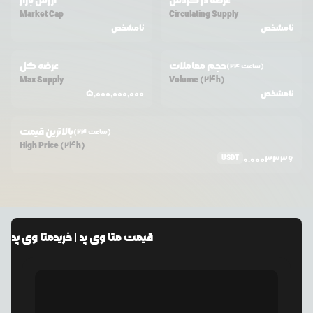
عرضه در گردش
ارزش بازار
Market Cap
Circulating Supply
نامشخص
نامشخص
حجم معاملات
عرضه کل
(24 ساعت)
Max Supply
Volume (24h)
نامشخص
5,000,000,000
بالاترین قیمت
(24 ساعت)
High Price (24h)
USDT
0.0003336
قیمت
متا وی پد
| خرید
متا وی پد