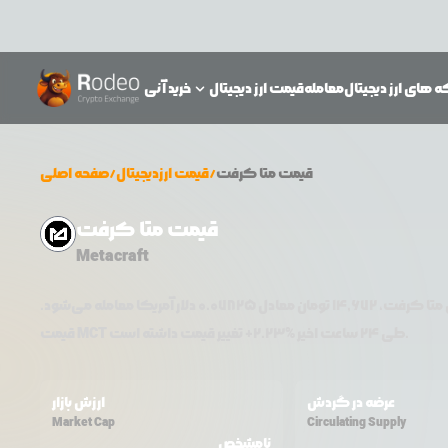
 های ارز دیجیتال
معامله
قیمت ارز دیجیتال
خرید آنی
قیمت
متا کرفت
/
قیمت ارزدیجیتال
/
صفحه اصلی
قیمت متا کرفت
Metacraft
متا کرفت
،
14,672
تومان معادل
0.07825
دلار آمریکا معامله می‌شود.
تغییر قیمت داشته است.
طی ۲۴ ساعت اخیر %
2.23
+
MCT
قیمت
عرضه در گردش
ارزش بازار
Market Cap
Circulating Supply
نامشخص