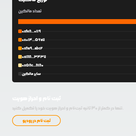
تعداد مالکین
0xfe8...0119
0x014...56a7
0x8a9...abc2
0x188...3437
0x58c...8180
سایر مالکین
ثبت نام و احراز هویت
تنها در کمتر از 30 ثانیه ثبت‌نام و احراز هویت خود را تکمیل کنید.
ثبت نام در رودیو