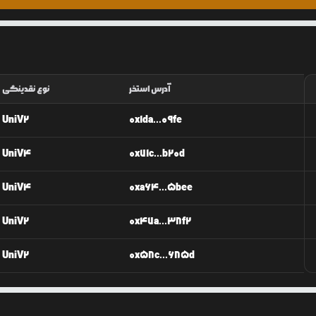
آدرس استخر
نوع نقدینگی
UniV2
0x1da...09fe
UniV4
0x71c...b20d
UniV4
0xa64...5bee
UniV2
0x47a...38f2
UniV2
0x58c...685d