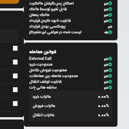
امکان پس‌گرفتن مالکیت
خیر
قابل تغییر توسط مالک
خیر
مالک پنهان
خیر
قابلیت نابود کردن قرارداد
خیر
پروکسی بودن قرارداد
خیر
لیست شده در صرافی غیر متمرکز
بله
قوانین معامله
External Call
خیر
محدودیت خرید
خیر
ممنوعیت فروش کامل
خیر
محدودیت فاصله بین معاملات
خیر
قابلیت توقف انتقال
خیر
سابقه هانی پات
خیر
0.00%
مالیات خرید
0.00%
مالیات فروش
0.00%
مالیات انتقال