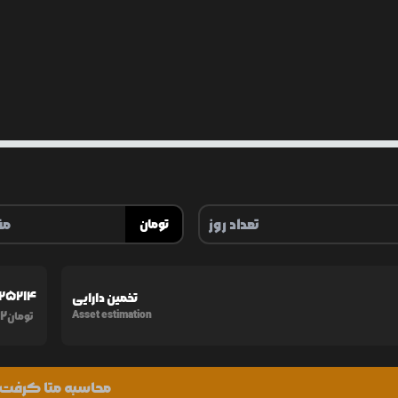
تومان
825214
تخمین دارایی
72
Asset estimation
تومان
محاسبه متا کرفت