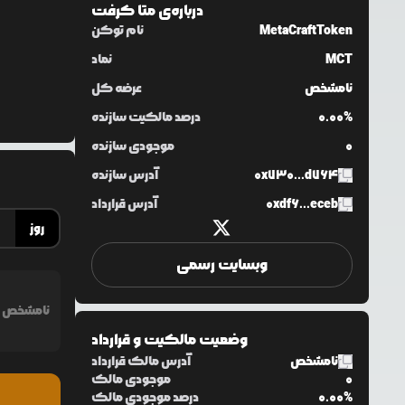
درباره‌ی
متا کرفت
MetaCraftToken
نام توکن
MCT
نماد
نامشخص
عرضه کل
0.00%
درصد مالکیت سازنده
0
موجودی سازنده
0x730...d764
آدرس سازنده
0xdf6...eceb
آدرس قرارداد
روز
وبسایت رسمی
نامشخص
وضعیت مالکیت و قرارداد
نامشخص
آدرس مالک قرارداد
0
موجودی مالک
0.00%
درصد موجودی مالک