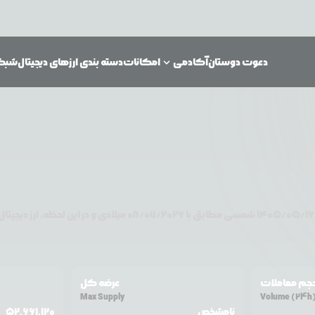
دعوت دوستان
آکادمی
امکانات
دسته بندی ارزهای دیجیتال
شبکه‌
۱۴۰۵/۰۵/۱۶
شمسی مطابق با
08/07/2026
میلادی و در این لحظه، ارز دیجیتال
جم معاملات
عرضه کل
Max Supply
Volume (24h
نامشخص
52,661,120