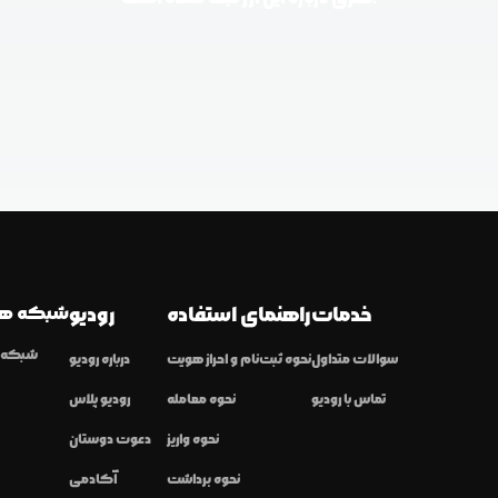
خدمات
راهنمای استفاده
رودیو
شبکه ها
شبکه ا
سوالات متداول
نحوه ثبت‌نام و احراز هویت
درباره رودیو
تماس با رودیو
نحوه معامله
رودیو پلاس
نحوه واریز
دعوت دوستان
نحوه برداشت
آکادمی