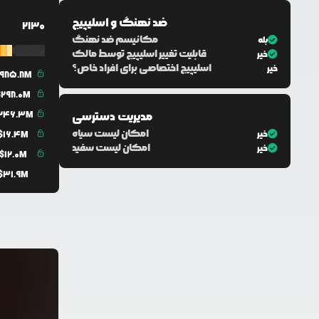
ضد نهنگ و اسلیپیج
2130
مکانیسم ضد نهنگ
بله
قابلیت تغییر اسلیپیج توسط مالک
خیر
اسلیپیج اختصاصی برای افراد خاص؟
خیر
985.8M
$
298.0M
مدیریت دسترسی
246.3M
امکان لیست سیاه
خیر
$
16.4M
امکان لیست سفید
خیر
$
12.0M
$
31.9M