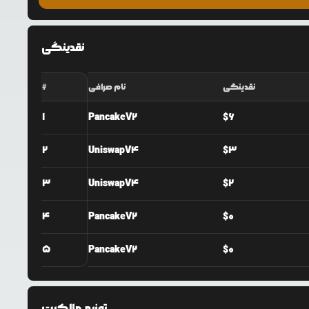
نقدینگی
نقدینگی
نام صرافی
#
1
PancakeV2
$
6
2
UniswapV4
$
3
3
UniswapV4
$
2
4
PancakeV2
$
0
5
PancakeV2
$
0
توزیع مالکیت