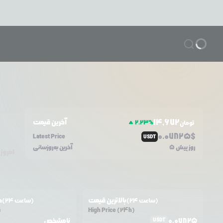
14,672
آخرین قیمت
2.23
%
تومان
0.0
7825
$
Latest Price
USDT
5 روز پیش
آخرین به‌روزسانی
امروز
بالاترین قیمت
ح
(24 ساعت)
(24 ساعت)
)
High Price (24h)
0.07825
نامشخص
USDT