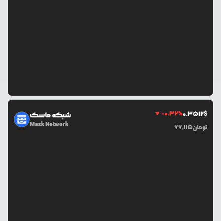
-0.32
%
0.3512
$
شبکه ماسک
Mask Network
تومان
66,115