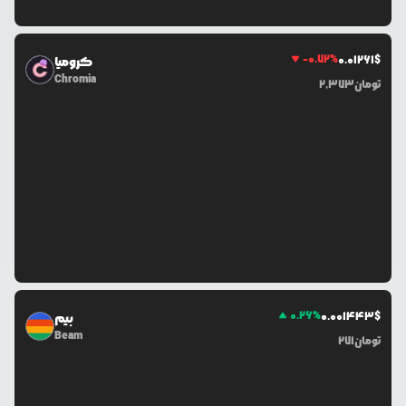
-0.72
%
0.0
1261
$
کرومیا
Chromia
تومان
2,373
0.26
%
0.0
01443
$
بیم
Beam
تومان
271