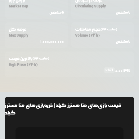
عرضه در گردش
ارزش بازار
Market Cap
Circulating Supply
نامشخص
نامشخص
حجم معاملات
عرضه کل
(24 ساعت)
Max Supply
Volume (24h)
نامشخص
1,000,000,000
بالاترین قیمت
(24 ساعت)
High Price (24h)
USDT
0.001297
قیمت
بازی‌های متا مسترز گیلد
| خرید
بازی‌های متا مسترز
گیلد