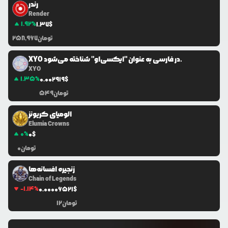
رندر
Render
1.92
%
1.37
$
تومان
258,967
XYO در فارسی به عنوان "ایکسی‌او" شناخته می‌شود.
XYO
1.35
%
0.0
02919
$
تومان
549
الومیای کریونز
Elumia Crowns
0
%
0
$
تومان
0
زنجیره افسانه‌ها
Chain of Legends
-1.14
%
0.0
0006521
$
تومان
12