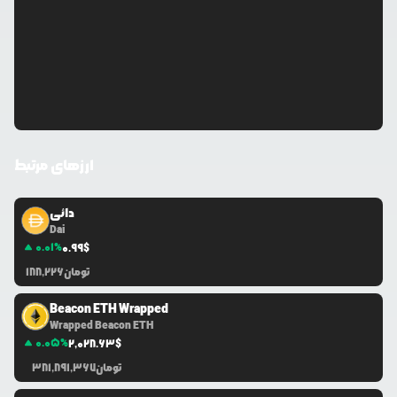
ارزهای مرتبط
دائی
Dai
0.01
%
0.99
$
تومان
188,226
Beacon ETH Wrapped
Wrapped Beacon ETH
0.05
%
2,028.63
$
تومان
381,891,367