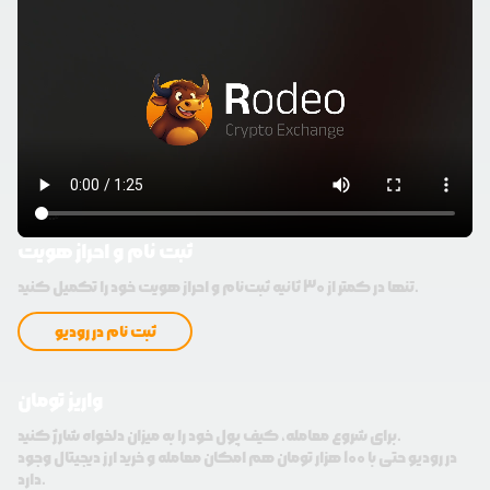
ثبت نام و احراز هویت
تنها در کمتر از 30 ثانیه ثبت‌نام و احراز هویت خود را تکمیل کنید.
ثبت نام در رودیو
واریز تومان
برای شروع معامله، کیف پول خود را به میزان دلخواه شارژ کنید.
در رودیو حتی با 100 هزار تومان هم امکان معامله و خرید ارز دیجیتال وجود
دارد.