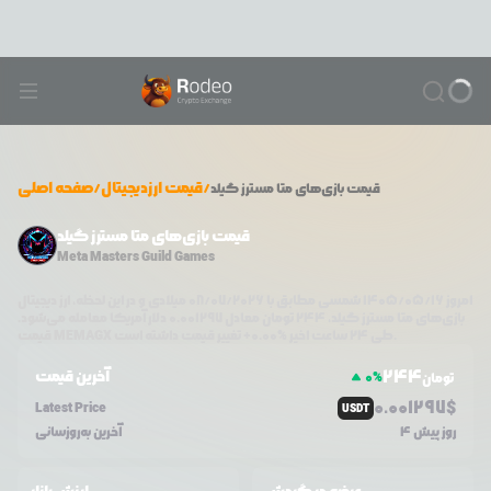
/
قیمت ارزدیجیتال
/
صفحه اصلی
قیمت
بازی‌های متا مسترز گیلد
قیمت بازی‌های متا مسترز گیلد
Meta Masters Guild Games
امروز
۱۴۰۵/۰۵/۱۶
شمسی مطابق با
08/07/2026
میلادی و در این لحظه، ارز دیجیتال
بازی‌های متا مسترز گیلد
،
244
تومان معادل
0.001297
دلار آمریکا معامله می‌شود.
تغییر قیمت داشته است.
طی ۲۴ ساعت اخیر %
0.00
+
MEMAGX
قیمت
244
آخرین قیمت
0
%
تومان
0.0
01297
$
Latest Price
USDT
4 روز پیش
آخرین به‌روزسانی