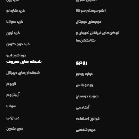
اکوسیستم سولانا
خرید کاردانو
میم‌های دیجیتال
خرید سولانا
توکن‌های غیرقابل تعویض و
خرید ترون
کالکشن‌ها
خرید دوج کوین
خرید شیبا اینو
شبکه های معروف
رودیو
شبکه ارزهای دیجیتال
درباره رودیو
اتریوم
رودیو پلاس
آربیتراوم
دعوت دوستان
سولانا
آکادمی
بی‌ان‌بی
قوانین استفاده
دوج کوین
حریم شخصی