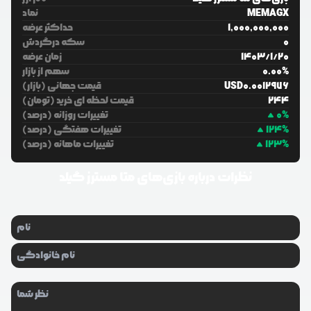
MEMAGX
نماد
1,000,000,000
حداکثر عرضه
0
سکه درگردش
20
/
1
/
1403
زمان عرضه
%
0.00
سهم از بازار
0.0012976
USD
قیمت جهانی (بازار)
244
قیمت لحظه ای خرید (تومان)
%
0
تغییرات روزانه (درصد)
%
124
تغییرات هفتگی (درصد)
%
123
تغییرات ماهانه (درصد)
نظرات درباره
بازی‌های متا مسترز گیلد