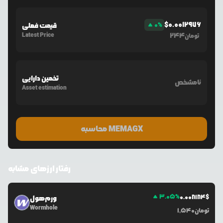
$
0.0012976
%
0
قیمت فعلی
Latest Price
244
تومان
تخمین دارایی
نامشخص
Asset estimation
محاسبه MEMAGX
رفتار ارزهای مشابه
3.05
%
0.0
08184
$
ورم‌هول
Wormhole
تومان
1,540