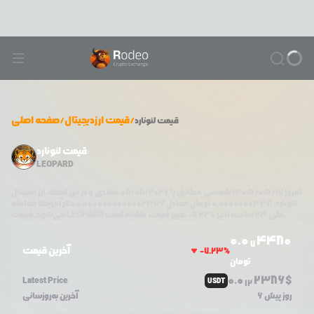
/
قیمت ارزدیجیتال
/
صفحه اصلی
قیمت
لئونارد
قیمت لئونارد
LEOPARD
امروز
۱۴۰۵/۰۵/۱۷
شمسی مطابق با
08/08/2026
میلادی و در این لحظه، ارز دیجیتال
لئونارد
،
0.0000000448
تومان معادل
0.0000000000002386
دلار آمریکا معامله
تغییر قیمت داشته است.
طی ۲۴ ساعت اخیر %
7.22
-
LEOPARD
می‌شود. قیمت
0.0
4480
7
آخرین قیمت
-7.23
%
تومان
0.0
2386
$
Latest Price
USDT
12
6 روز پیش
آخرین به‌روزسانی