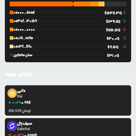
0x000...dead
$
548.3Q
0x4ef...4056
$
139.7Q
0x000...0000
$
75.5Q
0x018...1e8a
$
40.0Q
0xc4f...f1f0
$
9.5Q
سایر مالکین
$
31.0Q
ارزهای مرتبط
دائی
Dai
0.01
%
0.99
$
تومان
187,676
سیف‌پال
SafePal
-0.13
%
0.2177
$