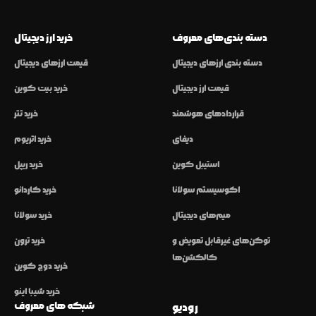
دسته بندی‌های معروف
خرید ارز دیجیتال
دسته بندی ارزهای دیجیتال
قیمت ارزهای دیجیتال
قیمت ارز دیجیتال
خرید بیت کوین
قراردادهای هوشمند
خرید تتر
دیفای
خرید اتریوم
استیبل کوین
خرید ریپل
اکوسیستم سولانا
خرید کاردانو
میم‌های دیجیتال
خرید سولانا
توکن‌های غیرقابل تعویض و
خرید ترون
کالکشن‌ها
خرید دوج کوین
خرید شیبا اینو
شبکه های معروف
رودیو