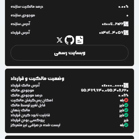
0.00%
درصد مالکیت سازنده
0
موجودی سازنده
0x007...2a22
آدرس سازنده
0x4ef...4056
آدرس قرارداد
وبسایت رسمی
وضعیت مالکیت و قرارداد
0x000...0000
آدرس مالک قرارداد
75,469,640,075,408,220
موجودی مالک
0.08%
درصد موجودی مالک
بله
امکان پس‌گرفتن مالکیت
خیر
قابل تغییر توسط مالک
خیر
مالک پنهان
خیر
قابلیت نابود کردن قرارداد
خیر
پروکسی بودن قرارداد
بله
لیست شده در صرافی غیر متمرکز