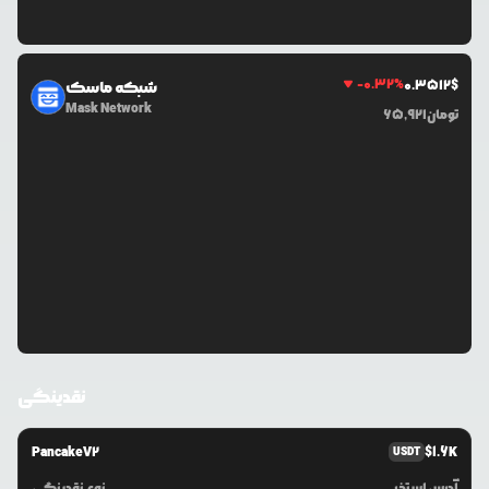
-0.32
%
0.3512
$
شبکه ماسک
Mask Network
تومان
65,921
نقدینگی
PancakeV2
$
1.6K
USDT
آدرس استخر
نوع نقدینگی