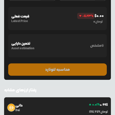
$
0.00
%
-7.23
قیمت فعلی
Latest Price
0
تومان
تخمین دارایی
نامشخص
Asset estimation
محاسبه لئونارد
رفتار ارزهای مشابه
0.01
%
0.99
$
دائی
Dai
تومان
187,676