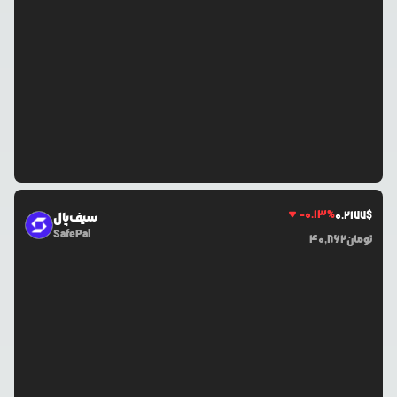
-0.13
%
0.2177
$
سیف‌پال
SafePal
تومان
40,862