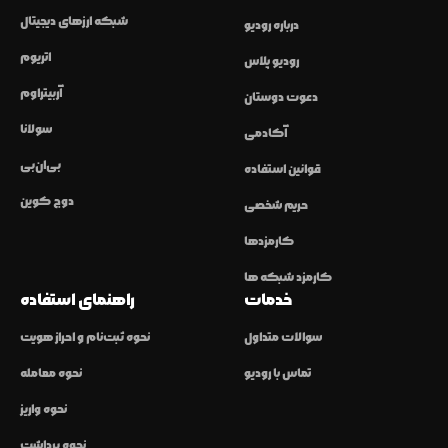
شبکه ارزهای دیجیتال
درباره رودیو
اتریوم
رودیو پلاس
آربیتراوم
دعوت دوستان
سولانا
آکادمی
بی‌ان‌بی
قوانین استفاده
دوج کوین
حریم شخصی
کارمزدها
کارمزد شبکه ها
خدمات
راهنمای استفاده
سوالات متداول
نحوه ثبت‌نام و احراز هویت
تماس با رودیو
نحوه معامله
نحوه واریز
نحوه برداشت