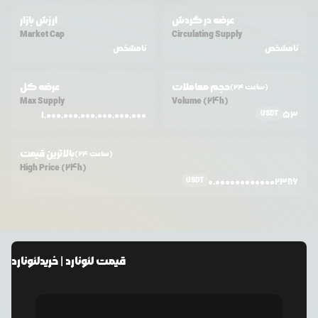
عرضه در گردش
ارزش بازار
Market Cap
Circulating Supply
نامشخص
نامشخص
حجم معاملات
عرضه کل
(24 ساعت)
Max Supply
Volume (24h)
USDT
1,000,000,000,000,000,000
53
بالاترین قیمت
(24 ساعت)
High Price (24h)
USDT
0.0000000000002386
قیمت
لئونارد
| خرید
لئونارد