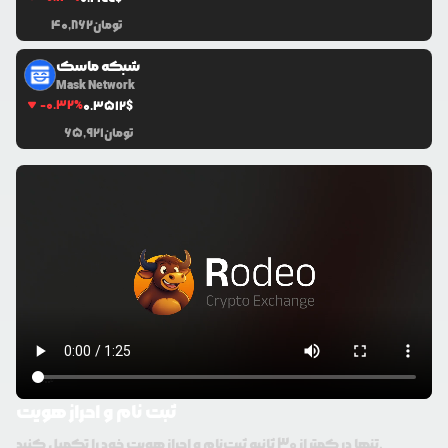
تومان
40,862
شبکه ماسک
Mask Network
-0.32
%
0.3512
$
تومان
65,921
ثبت نام و احراز هویت
تنها در کمتر از 30 ثانیه ثبت‌نام و احراز هویت خود را تکمیل کنید.