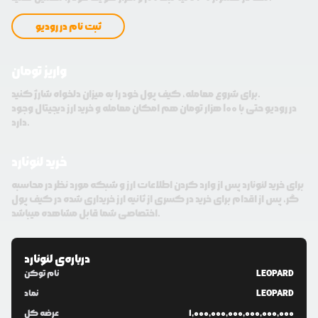
ثبت نام در رودیو
واریز تومان
برای شروع معامله، کیف پول خود را به میزان دلخواه شارژ کنید.
در رودیو حتی با 100 هزار تومان هم امکان معامله و خرید ارز دیجیتال وجود
دارد.
خرید لئونارد
برای خرید لئونارد پس از وارد کردن اطلاعات ارز و شبکه مورد نظر در محاسبه
گر، پس از اقدام برای خرید در کسری از ثانیه ارز خریداری شده در کیف پول
اختصاصی شما قابل مشاهده میباشد.
درباره‌ی
لئونارد
LEOPARD
نام توکن
LEOPARD
نماد
1,000,000,000,000,000,000
عرضه کل