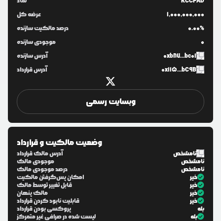
KCCPAD
نماد
1,000,000,000
عرضه کل
0.00%
درصد مالکیت سازنده
0
موجودی سازنده
0xb87...bc01
آدرس سازنده
0x115...bC9B
آدرس قرارداد
وبسایت رسمی
وضعیت مالکیت و قرارداد
نامشخص
آدرس مالک قرارداد
نامشخص
موجودی مالک
نامشخص
درصد موجودی مالک
خیر
امکان پس‌گرفتن مالکیت
خیر
قابل تغییر توسط مالک
خیر
مالک پنهان
خیر
قابلیت نابود کردن قرارداد
بله
پروکسی بودن قرارداد
بله
لیست شده در صرافی غیر متمرکز