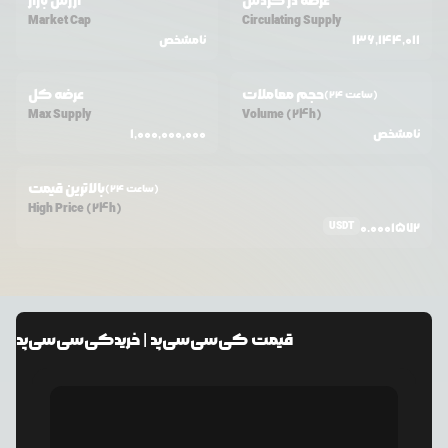
عرضه در گردش
ارزش بازار
Market Cap
Circulating Supply
136,144,011
نامشخص
حجم معاملات
عرضه کل
(24 ساعت)
Max Supply
Volume (24h)
نامشخص
1,000,000,000
بالاترین قیمت
(24 ساعت)
High Price (24h)
USDT
0.0001572
قیمت
کی‌سی‌سی‌پد
| خرید
کی‌سی‌سی‌پد