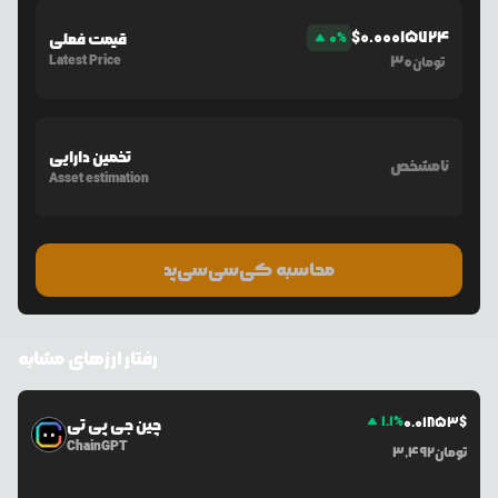
$
0.00015724
%
0
قیمت فعلی
Latest Price
30
تومان
تخمین دارایی
نامشخص
Asset estimation
محاسبه کی‌سی‌سی‌پد
رفتار ارزهای مشابه
1.1
%
0.0
1853
$
چین جی پی تی
ChainGPT
تومان
3,492