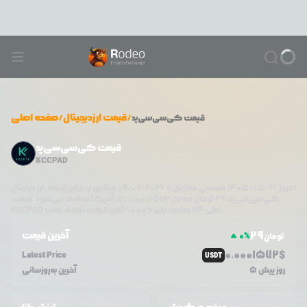
/
قیمت ارزدیجیتال
/
صفحه اصلی
قیمت
کی‌سی‌سی‌پد
قیمت کی‌سی‌سی‌پد
KCCPAD
امروز
۱۴۰۵/۰۵/۱۶
شمسی مطابق با
08/07/2026
میلادی و در این لحظه، ارز دیجیتال
کی‌سی‌سی‌پد
،
29
تومان معادل
0.0001572
دلار آمریکا معامله می‌شود. قیمت
تغییر قیمت داشته است.
طی ۲۴ ساعت اخیر %
0.00
+
KCCPAD
29
آخرین قیمت
0
%
تومان
0.0
001572
$
Latest Price
USDT
5 روز پیش
آخرین به‌روزسانی