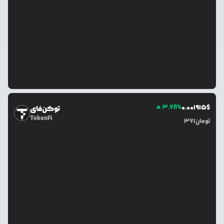
3.68
%
0.0
01915
$
توکن‌فای
TokenFi
تومان
361