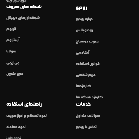
خرید شیبا اینو
شبکه های معروف
رودیو
شبکه ارزهای دیجیتال
درباره رودیو
اتریوم
رودیو پلاس
آربیتراوم
دعوت دوستان
سولانا
آکادمی
بی‌ان‌بی
قوانین استفاده
دوج کوین
حریم شخصی
کارمزدها
کارمزد شبکه ها
خدمات
راهنمای استفاده
سوالات متداول
نحوه ثبت‌نام و احراز هویت
تماس با رودیو
نحوه معامله
نحوه واریز