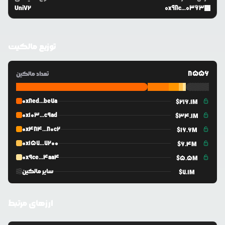
UniV2
0x98c...0363
توزیع مالکیت
8556
تعداد مالکین
0x8ed...be7a
$
216.1M
0x103...c9ad
$
34.1M
0x484...80c2
$
16.6M
0x157...7200
$
6.4M
0x9ce...4aa4
$
5.5M
سایر مالکین
$
7.1M
ارزهای مرتبط