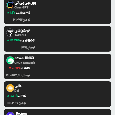
چین جی پی تی
ChainGPT
1.1
%
0.0
1853
$
تومان
3,492
توکن‌فای
TokenFi
3.68
%
0.0
01915
$
تومان
361
شبکه UNCX
UNCX Network
-1.91
%
21.51
$
تومان
4,053,917
دائی
Dai
0.01
%
0.99
$
تومان
188,426
سیف‌پال