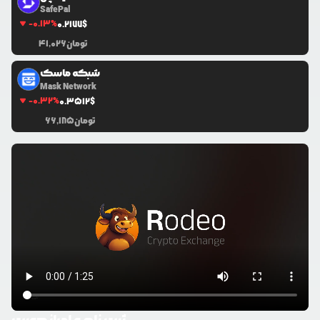
SafePal
-0.13
%
0.2177
$
تومان
41,026
شبکه ماسک
Mask Network
-0.32
%
0.3512
$
تومان
66,185