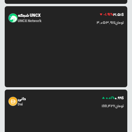
-1.91
%
21.51
$
شبکه UNCX
UNCX Network
تومان
4,053,917
0.01
%
0.99
$
دائی
Dai
تومان
188,426