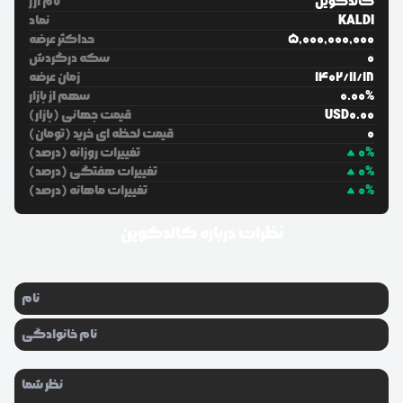
کالدکوین
نام ارز
KALDI
نماد
5,000,000,000
حداکثر عرضه
0
سکه درگردش
18
/
11
/
1402
زمان عرضه
%
0.00
سهم از بازار
0.00
USD
قیمت جهانی (بازار)
0
قیمت لحظه ای خرید (تومان)
%
0
تغییرات روزانه (درصد)
%
0
تغییرات هفتگی (درصد)
%
0
تغییرات ماهانه (درصد)
نظرات درباره
کالدکوین