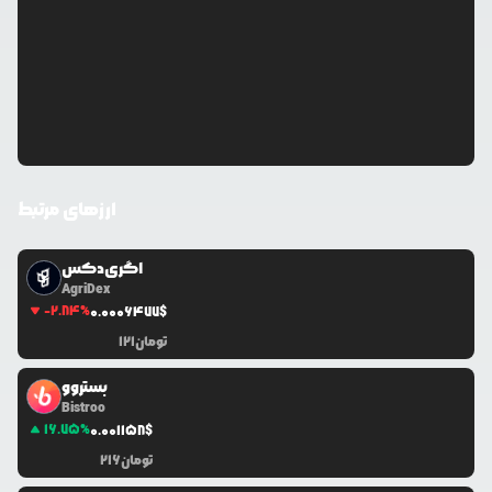
ارزهای مرتبط
اگری‌دکس
AgriDex
-2.84
%
0.0
006477
$
تومان
121
بستروو
Bistroo
16.75
%
0.0
01158
$
تومان
216