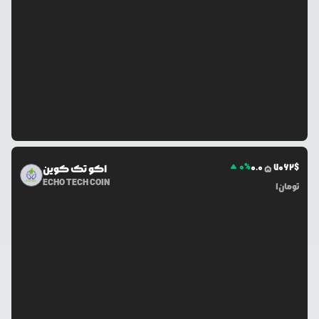
0
%
0.0
7062
$
اکو تک کوین
5
ECHO TECH COIN
تومان
1