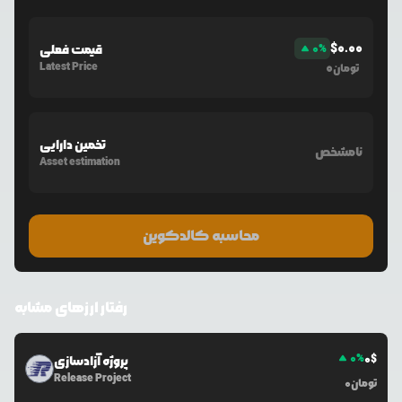
$
0.00
%
0
قیمت فعلی
Latest Price
0
تومان
تخمین دارایی
نامشخص
Asset estimation
محاسبه کالدکوین
رفتار ارزهای مشابه
0
%
0
$
پروژه آزادسازی
Release Project
تومان
0