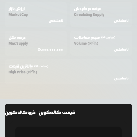
عرضه در گردش
ارزش بازار
Market Cap
Circulating Supply
نامشخص
نامشخص
حجم معاملات
عرضه کل
(24 ساعت)
Max Supply
Volume (24h)
نامشخص
5,000,000,000
بالاترین قیمت
(24 ساعت)
High Price (24h)
نامشخص
قیمت
کالدکوین
| خرید
کالدکوین