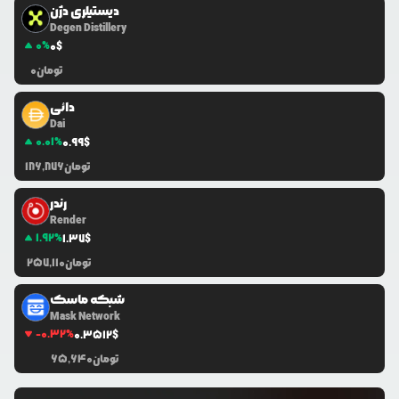
دیستیلری دژن
Degen Distillery
0
%
0
$
تومان
0
دائی
Dai
0.01
%
0.99
$
تومان
186,876
رندر
Render
1.92
%
1.37
$
تومان
257,110
شبکه ماسک
Mask Network
-0.32
%
0.3512
$
تومان
65,640