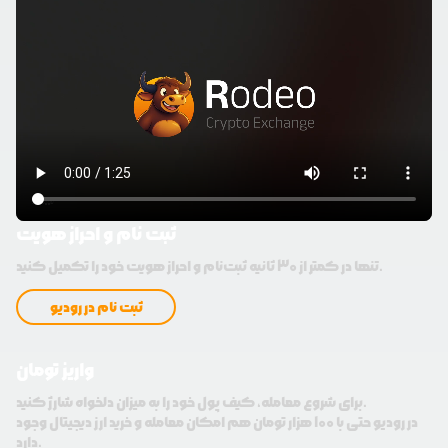
ثبت نام و احراز هویت
تنها در کمتر از 30 ثانیه ثبت‌نام و احراز هویت خود را تکمیل کنید.
ثبت نام در رودیو
واریز تومان
برای شروع معامله، کیف پول خود را به میزان دلخواه شارژ کنید.
در رودیو حتی با 100 هزار تومان هم امکان معامله و خرید ارز دیجیتال وجود
دارد.