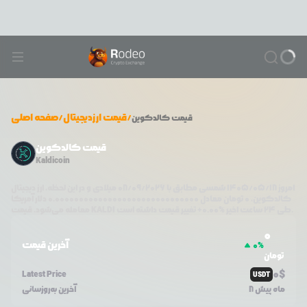
/
قیمت ارزدیجیتال
/
صفحه اصلی
قیمت
کالدکوین
قیمت کالدکوین
Kaldicoin
امروز
۱۴۰۵/۰۵/۱۸
شمسی مطابق با
08/09/2026
میلادی و در این لحظه، ارز دیجیتال
کالدکوین
،
0
تومان معادل
0.000000000000000000000000000000
دلار آمریکا
تغییر قیمت داشته است.
طی ۲۴ ساعت اخیر %
0.00
+
KALDI
معامله می‌شود. قیمت
0
آخرین قیمت
0
%
تومان
0
$
Latest Price
USDT
8 ماه پیش
آخرین به‌روزسانی