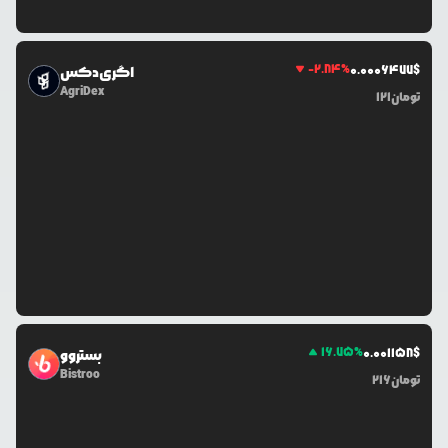
-2.84
%
0.0
006477
$
اگری‌دکس
AgriDex
تومان
121
16.75
%
0.0
01158
$
بستروو
Bistroo
تومان
216