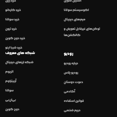
استیبل کوین
خرید ریپل
اکوسیستم سولانا
خرید کاردانو
میم‌های دیجیتال
خرید سولانا
توکن‌های غیرقابل تعویض و
خرید ترون
کالکشن‌ها
خرید دوج کوین
خرید شیبا اینو
شبکه های معروف
رودیو
شبکه ارزهای دیجیتال
درباره رودیو
اتریوم
رودیو پلاس
آربیتراوم
دعوت دوستان
سولانا
آکادمی
بی‌ان‌بی
قوانین استفاده
دوج کوین
حریم شخصی