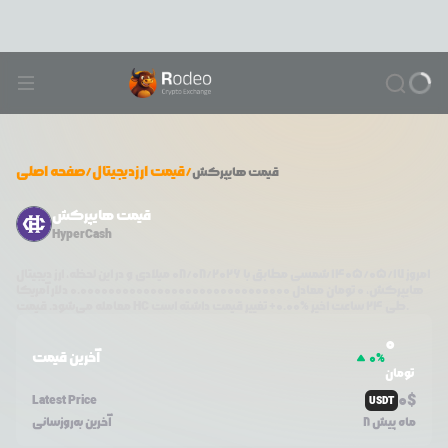
/
قیمت ارزدیجیتال
/
صفحه اصلی
قیمت
هایپرکش
قیمت هایپرکش
HyperCash
امروز
۱۴۰۵/۰۵/۱۷
شمسی مطابق با
08/08/2026
میلادی و در این لحظه، ارز دیجیتال
هایپرکش
،
0
تومان معادل
0.000000000000000000000000000000
دلار آمریکا
تغییر قیمت داشته است.
طی ۲۴ ساعت اخیر %
0.00
+
HC
معامله می‌شود. قیمت
0
آخرین قیمت
0
%
تومان
0
$
Latest Price
USDT
8 ماه پیش
آخرین به‌روزسانی