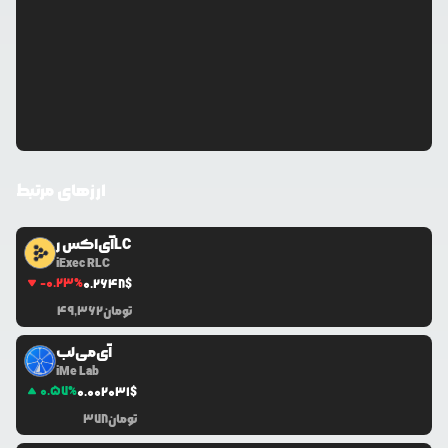
ارزهای مرتبط
آی‌اکس رLC
iExec RLC
-0.23
%
0.2648
$
تومان
49,362
آی‌می‌لب
iMe Lab
0.57
%
0.0
02031
$
تومان
378