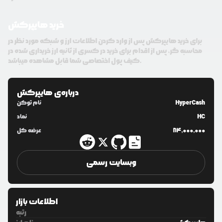
خرید هایپرکش
برای خرید هایپرکش پس از وارد کردن اطلاعات ارز و شبکه مورد نظر در
محاسبه گر، پس از اقدام برای خرید در کسری از ثانیه ارز خریداری شده در
کیف پول اختصاصی شما قابل مشاهده میباشد.
درباره‌ی
هایپرکش
HyperCash
نام توکن
HC
نماد
84,000,000
عرضه کل
وبسایت رسمی
اطلاعات بازار
رتبه