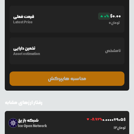
$
0.00
%
0
قیمت فعلی
Latest Price
0
تومان
تخمین دارایی
نامشخص
Asset estimation
محاسبه هایپرکش
رفتار ارزهای مشابه
-8.62
%
0.0
0006905
$
شبکه باز یخ
Ice Open Network
تومان
12