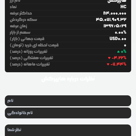
هایپرکش
نام ارز
HC
نماد
84,000,000
حداکثر عرضه
45,071,909.32
سکه درگردش
29
/
5
/
1396
زمان عرضه
%
0.00
سهم از بازار
0.00
USD
قیمت جهانی (بازار)
0
قیمت لحظه ای خرید (تومان)
%
0
تغییرات روزانه (درصد)
%
-4.22
تغییرات هفتگی (درصد)
%
-7.44
تغییرات ماهانه (درصد)
نظرات درباره
هایپرکش