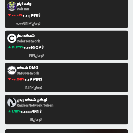
ولت اینو
Volt Inu
-0.01
%
0.0
4191
$
7
تومان
0.007813
شبکه سلر
Celer Network
4.39
%
0.0
01554
$
تومان
289
شبکه OMG
OMG Network
-0.58
%
0.0
4389
$
تومان
8,182
توکن شبکه ریدن
Raiden Network Token
1.98
%
0.0
0009281
$
تومان
17