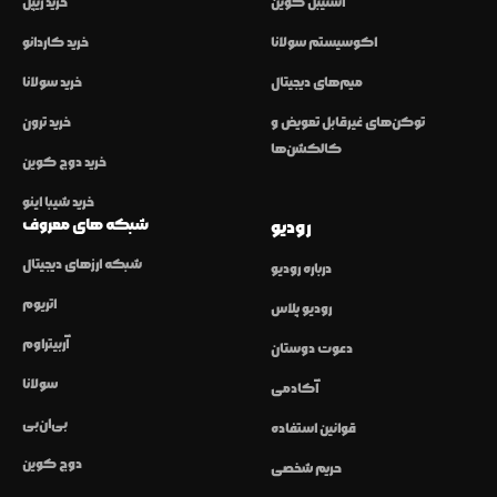
استیبل کوین
خرید ریپل
اکوسیستم سولانا
خرید کاردانو
میم‌های دیجیتال
خرید سولانا
توکن‌های غیرقابل تعویض و
خرید ترون
کالکشن‌ها
خرید دوج کوین
خرید شیبا اینو
شبکه های معروف
رودیو
شبکه ارزهای دیجیتال
درباره رودیو
اتریوم
رودیو پلاس
آربیتراوم
دعوت دوستان
سولانا
آکادمی
بی‌ان‌بی
قوانین استفاده
دوج کوین
حریم شخصی