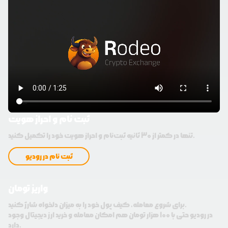
ثبت نام و احراز هویت
تنها در کمتر از 30 ثانیه ثبت‌نام و احراز هویت خود را تکمیل کنید.
ثبت نام در رودیو
واریز تومان
برای شروع معامله، کیف پول خود را به میزان دلخواه شارژ کنید.
در رودیو حتی با 100 هزار تومان هم امکان معامله و خرید ارز دیجیتال وجود
دارد.