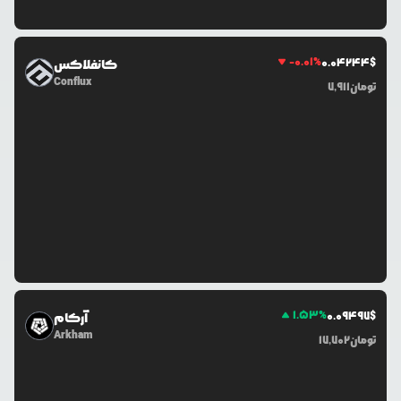
-0.01
%
0.0
4244
$
کانفلاکس
Conflux
تومان
7,911
1.53
%
0.0
9497
$
آرکام
Arkham
تومان
17,702