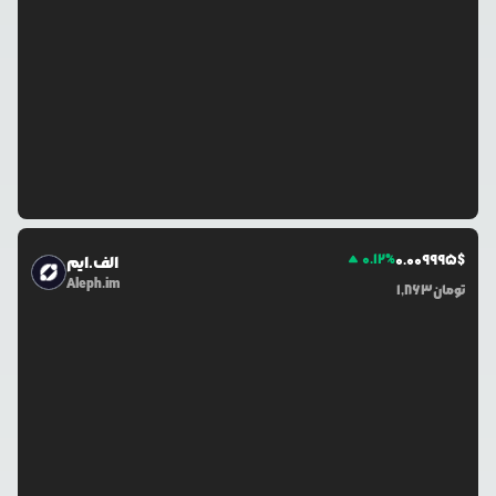
0.12
%
0.0
09995
$
الف.ایم
Aleph.im
تومان
1,863