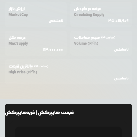
عرضه در گردش
ارزش بازار
Market Cap
Circulating Supply
45,071,909
نامشخص
حجم معاملات
عرضه کل
(24 ساعت)
Max Supply
Volume (24h)
نامشخص
84,000,000
بالاترین قیمت
(24 ساعت)
High Price (24h)
نامشخص
قیمت
هایپرکش
| خرید
هایپرکش