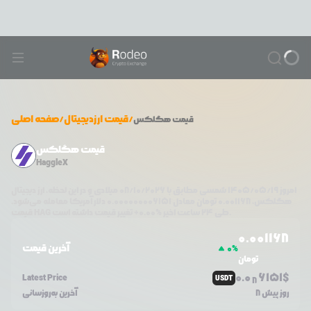
/
قیمت ارزدیجیتال
/
صفحه اصلی
قیمت
هگلکس
قیمت هگلکس
HaggleX
امروز
۱۴۰۵/۰۵/۱۹
شمسی مطابق با
08/10/2026
میلادی و در این لحظه، ارز دیجیتال
هگلکس
،
0.001168
تومان معادل
0.000000006151
دلار آمریکا معامله می‌شود.
تغییر قیمت داشته است.
طی ۲۴ ساعت اخیر %
0.00
+
HAG
قیمت
0.0
01168
آخرین قیمت
0
%
تومان
0.0
6151
$
Latest Price
USDT
8
8 روز پیش
آخرین به‌روزسانی