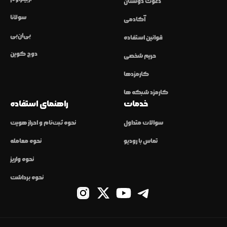
دعوت دوستان
سولانا
آکادمی
بی‌ان‌بی
قوانین استفاده
دوج کوین
حریم شخصی
کارمزدها
کارمزد شبکه ها
خدمات
راهنمای استفاده
سوالات متداول
نحوه ثبت‌نام و احراز هویت
تماس با رودیو
نحوه معامله
نحوه واریز
نحوه برداشت