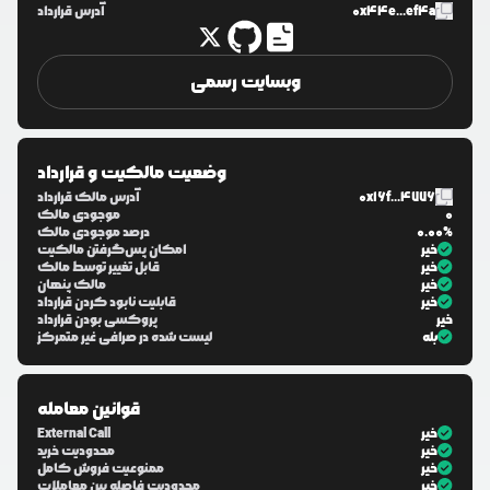
0x44e...ef4a
آدرس قرارداد
وبسایت رسمی
وضعیت مالکیت و قرارداد
0x16f...4776
آدرس مالک قرارداد
0
موجودی مالک
0.00%
درصد موجودی مالک
خیر
امکان پس‌گرفتن مالکیت
خیر
قابل تغییر توسط مالک
خیر
مالک پنهان
خیر
قابلیت نابود کردن قرارداد
خیر
پروکسی بودن قرارداد
بله
لیست شده در صرافی غیر متمرکز
قوانین معامله
خیر
External Call
خیر
محدودیت خرید
خیر
ممنوعیت فروش کامل
خیر
محدودیت فاصله بین معاملات