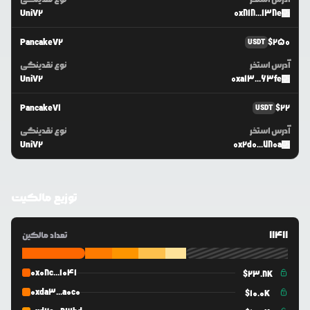
UniV2
0x818...138e
PancakeV2
$
250
USDT
آدرس استخر
نوع نقدینگی
UniV2
0xa13...63fe
PancakeV1
$
22
USDT
آدرس استخر
نوع نقدینگی
UniV2
0x2d0...780a
توزیع مالکیت
11411
تعداد مالکین
0x08c...1041
$
23.8K
0xda3...a0c0
$
10.0K