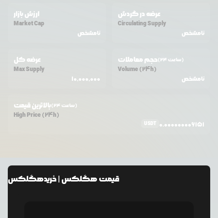
عرضه در گردش
ارزش بازار
Market Cap
Circulating Supply
نامشخص
نامشخص
حجم معاملات
عرضه کل
(24 ساعت)
Max Supply
Volume (24h)
نامشخص
10,000,000
بالاترین قیمت
(24 ساعت)
High Price (24h)
USDT
0.000000006151
قیمت
هگلکس
| خرید
هگلکس