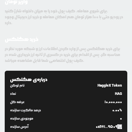
واریز تومان
برای شروع معامله، کیف پول خود را به میزان دلخواه شارژ کنید.
در رودیو حتی با 100 هزار تومان هم امکان معامله و خرید ارز دیجیتال وجود
دارد.
خرید هگلکس
برای خرید هگلکس پس از وارد کردن اطلاعات ارز و شبکه مورد نظر در
محاسبه گر، پس از اقدام برای خرید در کسری از ثانیه ارز خریداری شده در
کیف پول اختصاصی شما قابل مشاهده میباشد.
درباره‌ی
هگلکس
HaggleX Token
نام توکن
HAG
نماد
10,000,000
عرضه کل
0.00%
درصد مالکیت سازنده
0
موجودی سازنده
0x861...9509
آدرس سازنده