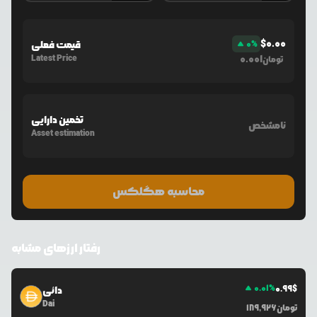
$
0.00
%
0
قیمت فعلی
Latest Price
0.001
تومان
تخمین دارایی
نامشخص
Asset estimation
محاسبه هگلکس
رفتار ارزهای مشابه
0.01
%
0.99
$
دائی
Dai
تومان
189,926