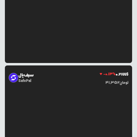
-0.13
%
0.2177
$
سیف‌پال
SafePal
تومان
41,352