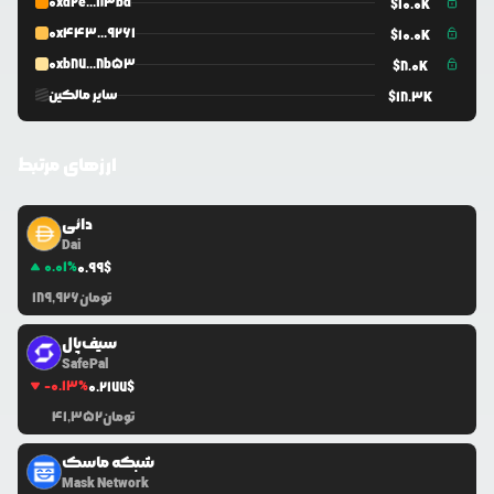
0xd2e...83bd
$
10.0K
0x443...9261
$
10.0K
0xb87...8b53
$
8.0K
سایر مالکین
$
18.3K
ارزهای مرتبط
دائی
Dai
0.01
%
0.99
$
تومان
189,926
سیف‌پال
SafePal
-0.13
%
0.2177
$
تومان
41,352
شبکه ماسک
Mask Network