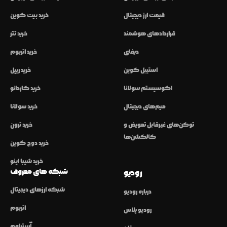
قیمت ارز دیجیتال
خرید بیت کوین
قراردادهای هوشمند
خرید تتر
دیفای
خرید اتریوم
استیبل کوین
خرید ریپل
اکوسیستم سولانا
خرید کاردانو
میم‌های دیجیتال
خرید سولانا
توکن‌های غیرقابل تعویض و
خرید ترون
کالکشن‌ها
خرید دوج کوین
خرید شیبا اینو
شبکه های معروف
رودیو
شبکه ارزهای دیجیتال
درباره رودیو
اتریوم
رودیو پلاس
آربیتراوم