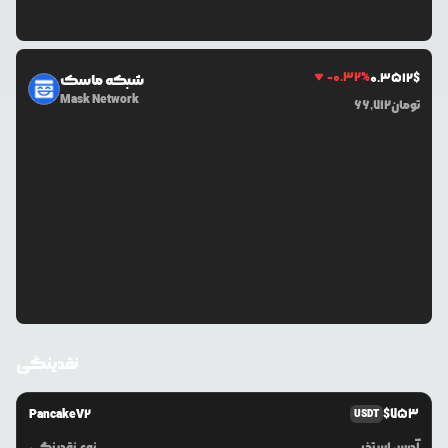
-0.32
%
0.3512
$
شبکه ماسک
Mask Network
تومان
66,712
نقدینگی
PancakeV2
$
753
USDT
آدرس استخر
نوع نقدینگی