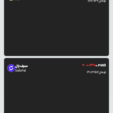
تومان
189,926
-0.13
%
0.2177
$
سیف‌پال
SafePal
تومان
41,352