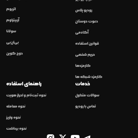
اتریوم
رودیو پلاس
آربیتراوم
دعوت دوستان
سولانا
آکادمی
بی‌ان‌بی
قوانین استفاده
دوج کوین
حریم شخصی
کارمزدها
کارمزد شبکه ها
خدمات
راهنمای استفاده
سوالات متداول
نحوه ثبت‌نام و احراز هویت
تماس با رودیو
نحوه معامله
نحوه واریز
نحوه برداشت