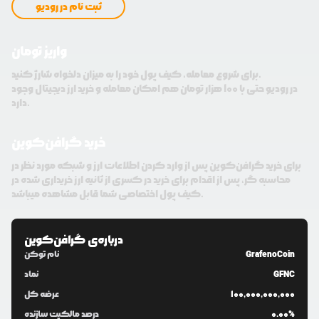
ثبت نام در رودیو
واریز تومان
برای شروع معامله، کیف پول خود را به میزان دلخواه شارژ کنید.
در رودیو حتی با 100 هزار تومان هم امکان معامله و خرید ارز دیجیتال وجود
دارد.
خرید گرافن‌کوین
برای خرید گرافن‌کوین پس از وارد کردن اطلاعات ارز و شبکه مورد نظر در
محاسبه گر، پس از اقدام برای خرید در کسری از ثانیه ارز خریداری شده در
کیف پول اختصاصی شما قابل مشاهده میباشد.
درباره‌ی
گرافن‌کوین
GrafenoCoin
نام توکن
GFNC
نماد
100,000,000,000
عرضه کل
0.00%
درصد مالکیت سازنده