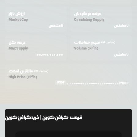
عرضه در گردش
ارزش بازار
Market Cap
Circulating Supply
نامشخص
نامشخص
حجم معاملات
عرضه کل
(24 ساعت)
Max Supply
Volume (24h)
نامشخص
100,000,000,000
بالاترین قیمت
(24 ساعت)
High Price (24h)
USDT
0.000000000000000000000003872
قیمت
گرافن‌کوین
| خرید
گرافن‌کوین