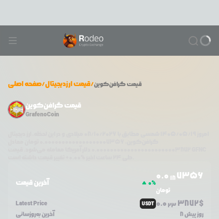
/
قیمت ارزدیجیتال
/
صفحه اصلی
قیمت
گرافن‌کوین
قیمت گرافن‌کوین
GrafenoCoin
امروز
۱۴۰۵/۰۵/۱۹
شمسی مطابق با
08/10/2026
میلادی و در این لحظه، ارز دیجیتال
گرافن‌کوین
،
0.0000000000000000007356
تومان معادل
GFNC
دلار آمریکا معامله می‌شود. قیمت
0.000000000000000000000003872
تغییر قیمت داشته است.
طی ۲۴ ساعت اخیر %
0.00
+
0.0
7356
18
آخرین قیمت
0
%
تومان
0.0
3872
$
Latest Price
USDT
23
8 روز پیش
آخرین به‌روزسانی