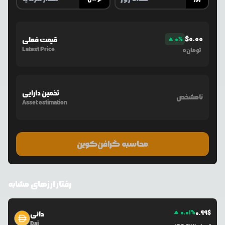
$
0.00
%
0
قیمت فعلی
Latest Price
0
تومان
تخمین دارایی
نامشخص
Asset estimation
محاسبه گرافن‌کوین
رفتار ارزهای مشابه
0.01
%
0.99
$
دائی
Dai