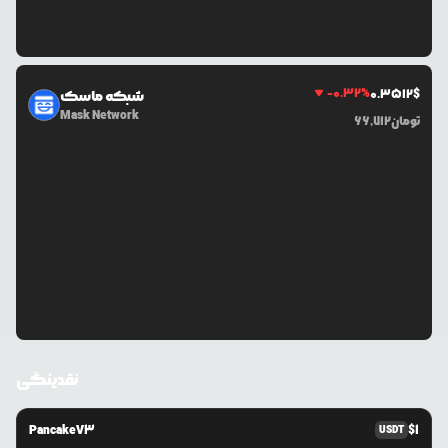
-0.32
%
0.3512
$
شبکه ماسک
Mask Network
تومان
66,712
نقدینگی
PancakeV3
$
1
USDT