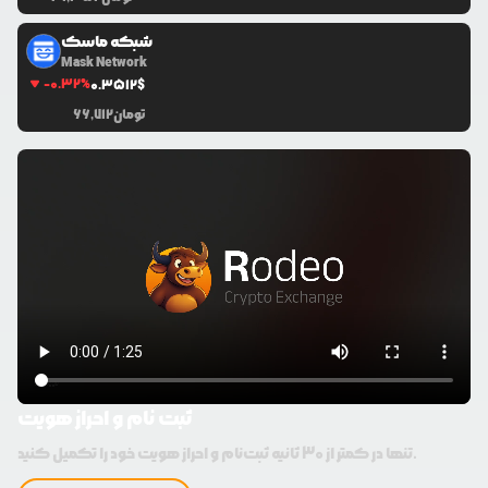
PancakeV2
$
0
USDT
شبکه ماسک
Mask Network
آدرس استخر
نوع نقدینگی
-0.32
%
0.3512
$
UniV2
0xe2a...3998
تومان
66,712
mdex
$
0
USDT
آدرس استخر
نوع نقدینگی
UniV2
0xe71...d5c9
Biswap
$
0
USDT
آدرس استخر
نوع نقدینگی
UniV2
0xb71...24f8
ثبت نام و احراز هویت
تنها در کمتر از 30 ثانیه ثبت‌نام و احراز هویت خود را تکمیل کنید.