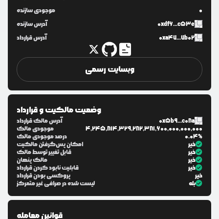
0
موجودی سازنده
0xdf6...c53e
آدرس سازنده
0xa47...7b02
آدرس قرارداد
وبسایت رسمی
وضعیت مالکیت و قرارداد
0x5b9...c08a
آدرس مالک قرارداد
4,245,814,329,282,381,600,000,000,000
موجودی مالک
0.04%
درصد موجودی مالک
خیر
امکان پس‌گرفتن مالکیت
خیر
قابل تغییر توسط مالک
خیر
مالک پنهان
خیر
قابلیت نابود کردن قرارداد
خیر
پروکسی بودن قرارداد
بله
لیست شده در صرافی غیر متمرکز
قوانین معامله