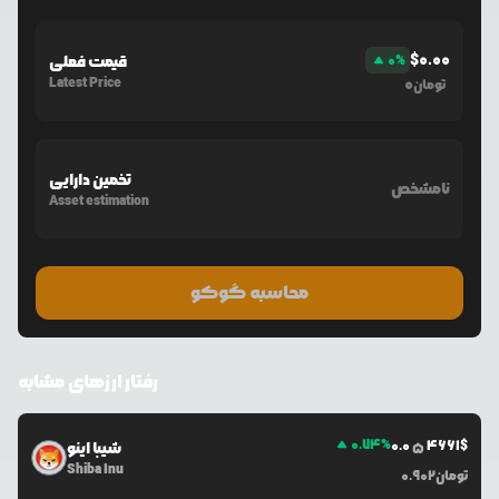
$
0.00
%
0
قیمت فعلی
Latest Price
0
تومان
تخمین دارایی
نامشخص
Asset estimation
محاسبه گوکو
رفتار ارزهای مشابه
0.74
%
0.0
4661
$
شیبا اینو
5
Shiba Inu
تومان
0.902