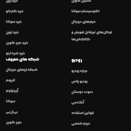
استیبل کوین
خرید ریپل
اکوسیستم سولانا
خرید کاردانو
میم‌های دیجیتال
خرید سولانا
توکن‌های غیرقابل تعویض و
خرید ترون
کالکشن‌ها
خرید دوج کوین
خرید شیبا اینو
شبکه های معروف
رودیو
شبکه ارزهای دیجیتال
درباره رودیو
اتریوم
رودیو پلاس
آربیتراوم
دعوت دوستان
سولانا
آکادمی
بی‌ان‌بی
قوانین استفاده
دوج کوین
حریم شخصی