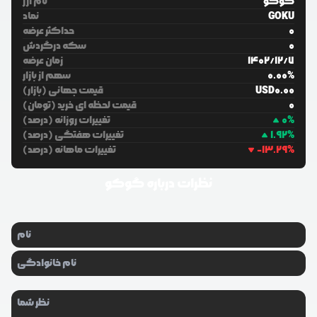
گوکو
نام ارز
GOKU
نماد
0
حداکثر عرضه
0
سکه درگردش
7
/
12
/
1402
زمان عرضه
%
0.00
سهم از بازار
0.00
USD
قیمت جهانی (بازار)
0
قیمت لحظه ای خرید (تومان)
%
0
تغییرات روزانه (درصد)
%
1.92
تغییرات هفتگی (درصد)
%
-13.29
تغییرات ماهانه (درصد)
نظرات درباره
گوکو