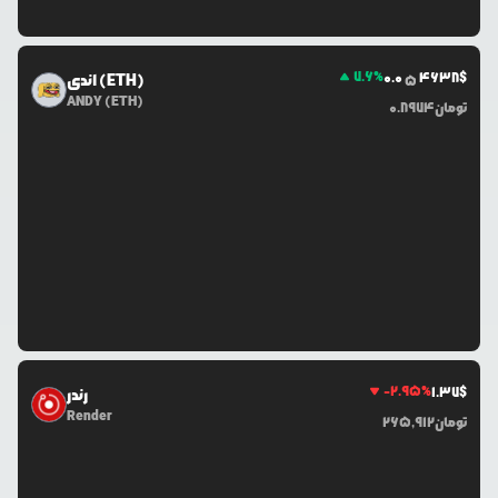
7.6
%
0.0
4638
$
اندی (ETH)
5
ANDY (ETH)
تومان
0.8974
-2.95
%
1.37
$
رندر
Render
تومان
265,912