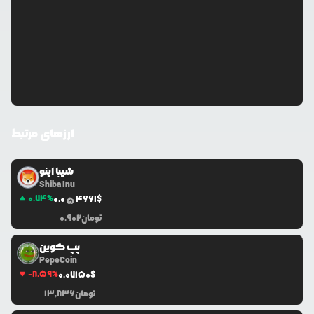
ارزهای مرتبط
شیبا اینو
Shiba Inu
0.74
%
0.0
4661
$
5
تومان
0.902
پپ کوین
PepeCoin
-8.59
%
0.0
7150
$
تومان
13,836