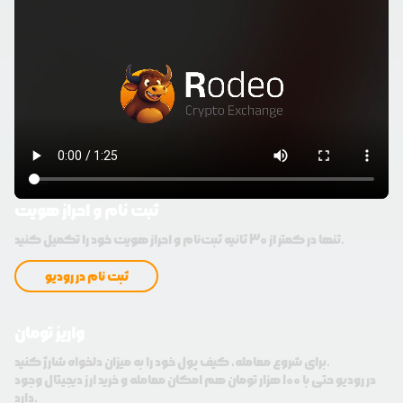
ثبت نام و احراز هویت
تنها در کمتر از 30 ثانیه ثبت‌نام و احراز هویت خود را تکمیل کنید.
ثبت نام در رودیو
واریز تومان
برای شروع معامله، کیف پول خود را به میزان دلخواه شارژ کنید.
در رودیو حتی با 100 هزار تومان هم امکان معامله و خرید ارز دیجیتال وجود
دارد.