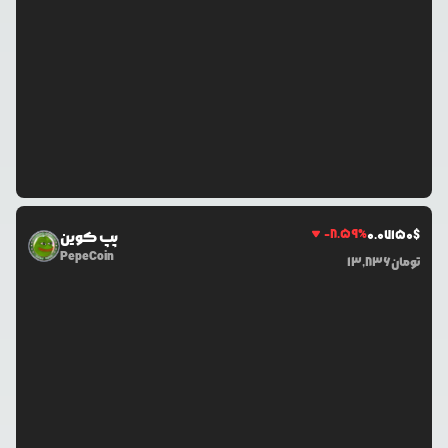
-8.59
%
0.0
7150
$
پپ کوین
PepeCoin
تومان
13,836