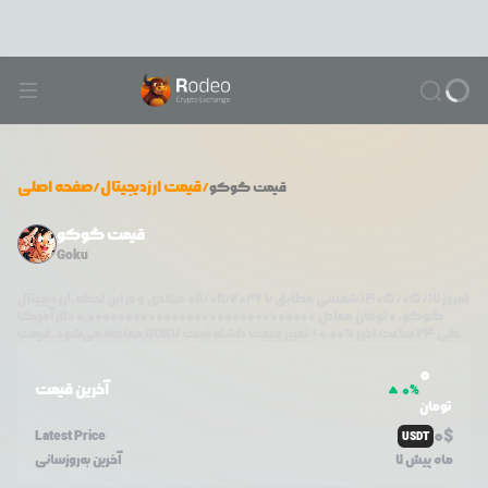
/
قیمت ارزدیجیتال
/
صفحه اصلی
قیمت
گوکو
قیمت گوکو
Goku
امروز
۱۴۰۵/۰۵/۱۷
شمسی مطابق با
08/08/2026
میلادی و در این لحظه، ارز دیجیتال
گوکو
،
0
تومان معادل
0.000000000000000000000000000000
دلار آمریکا
تغییر قیمت داشته است.
طی ۲۴ ساعت اخیر %
0.00
+
GOKU
معامله می‌شود. قیمت
0
آخرین قیمت
0
%
تومان
0
$
Latest Price
USDT
7 ماه پیش
آخرین به‌روزسانی