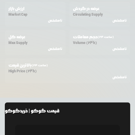
عرضه در گردش
ارزش بازار
Market Cap
Circulating Supply
نامشخص
نامشخص
حجم معاملات
عرضه کل
(24 ساعت)
Max Supply
Volume (24h)
نامشخص
نامشخص
بالاترین قیمت
(24 ساعت)
High Price (24h)
نامشخص
قیمت
گوکو
| خرید
گوکو