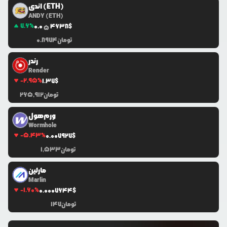
اندی (ETH)
ANDY (ETH)
7.6
%
0.0
4638
$
5
تومان
0.8974
رندر
Render
-2.95
%
1.37
$
تومان
265,912
ورم‌هول
Wormhole
-5.43
%
0.0
07927
$
تومان
1,533
مارلین
Marlin
-1.60
%
0.0
007644
$
تومان
147