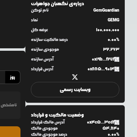
درباره‌ی
نگهبان جواهرات
GemGuardian
نام توکن
GEMG
نماد
100,000,000
عرضه کل
0.00%
درصد مالکیت سازنده
32,263
موجودی سازنده
0x19b...f27f
آدرس سازنده
0x885...9014
آدرس قرارداد
روز
وبسایت رسمی
نامشخص
وضعیت مالکیت و قرارداد
0x4c5...3edf
آدرس مالک قرارداد
54,840
موجودی مالک
0.00%
درصد موجودی مالک