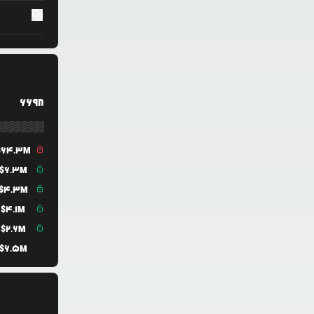
6698
$
64.3M
$
6.3M
$
4.3M
$
4.1M
$
2.6M
$
6.5M