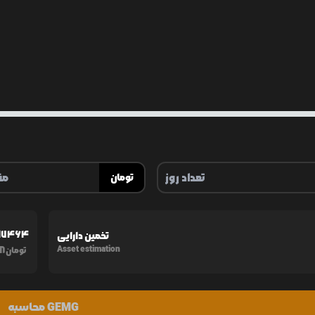
تومان
217464
تخمین دارایی
8
Asset estimation
تومان
محاسبه GEMG