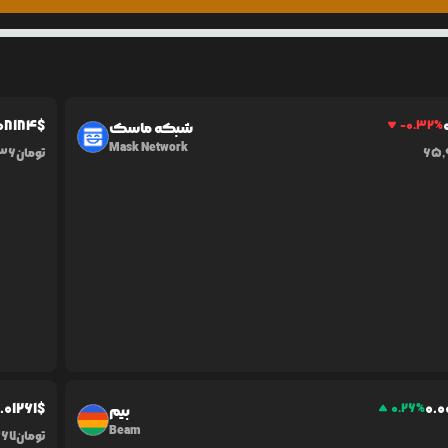
08184
$
-0.32
%
شبکه ماسک
Mask Network
65,
تومان
536
.0
1261
$
0.0
0.26
%
بیم
Beam
تومان
367