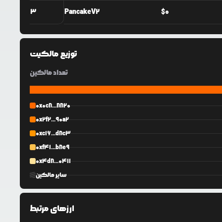
3
PancakeV2
$
0
توزیع مالکیت
تعداد مالکین
0x0c8...8820
0x2f2...90a2
0xc16...d8c3
0xf41...b8e9
0x4d8...0411
سایر مالکین
ارزهای مرتبط