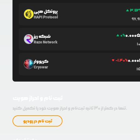
3.72
پروتکل هپی
HAPI Protocol
96,9
0.0
00
0
%
شبکه ریز
Raze Network
1
0.0
00
-1.40
%
کریووار
Cryowar
1
ثبت نام و احراز هویت
تنها در کمتر از 30 ثانیه ثبت‌نام و احراز هویت خود را تکمیل کنید.
ثبت نام در رودیو