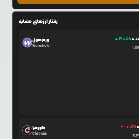
رفتار ارزهای مشابه
0.0
3.05
%
ورم‌هول
Wormhole
1,
0
-0.72
%
کرومیا
Chromia
2,