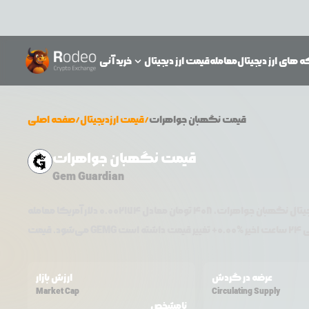
 های ارز دیجیتال
معامله
قیمت ارز دیجیتال
خرید آنی
قیمت
نگهبان جواهرات
/
قیمت ارزدیجیتال
/
صفحه اصلی
قیمت نگهبان جواهرات
Gem Guardian
جیتال
نگهبان جواهرات
،
408
تومان معادل
0.002174
دلار آمریکا معامله
 اخیر %
0.00
+
GEMG
می‌شود. قیمت
عرضه در گردش
ارزش بازار
Market Cap
Circulating Supply
نامشخص