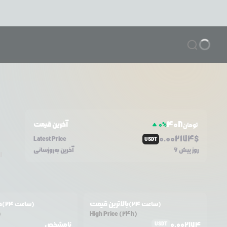
408
آخرین قیمت
0
%
تومان
0.0
02174
$
Latest Price
USDT
6 روز پیش
آخرین به‌روزسانی
ا
بالاترین قیمت
ح
(24 ساعت)
(24 ساعت)
)
High Price (24h)
0.002174
نامشخص
USDT