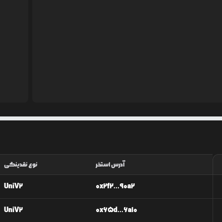
آدرس استخر
نوع نقدینگی
UniV2
0x2f2...90a2
UniV2
0x65d...6a10