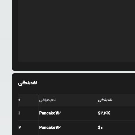
نقدینگی
نقدینگی
نام صرافی
#
1
PancakeV2
$
2.4K
2
PancakeV2
$
0