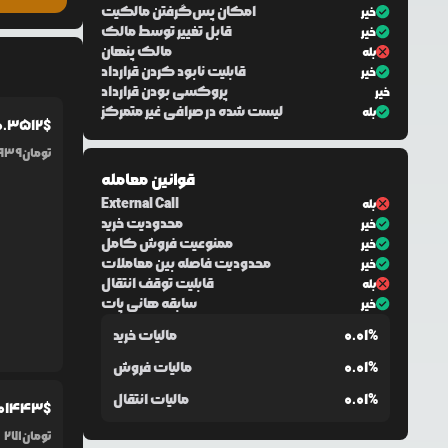
امکان پس‌گرفتن مالکیت
خیر
قابل تغییر توسط مالک
خیر
مالک پنهان
بله
قابلیت نابود کردن قرارداد
خیر
پروکسی بودن قرارداد
خیر
لیست شده در صرافی غیر متمرکز
بله
0.3512
$
تومان
939
قوانین معامله
External Call
بله
محدودیت خرید
خیر
ممنوعیت فروش کامل
خیر
محدودیت فاصله بین معاملات
خیر
قابلیت توقف انتقال
بله
سابقه هانی پات
خیر
0.01%
مالیات خرید
0.01%
مالیات فروش
0.01%
مالیات انتقال
01443
$
تومان
271