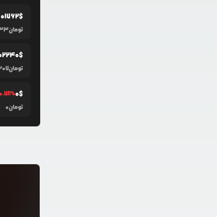
001762
$
تومان
33
0
2240
$
تومان
207
0
$
0.78
%
تومان
0