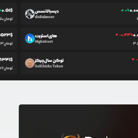
0.51
$
0.0
%
0
%
دیسبالانسس
disBalancer
تومان
70
5523
$
0.
-0.44
%
های‌استریت
Highstreet
4,
تومان
03
8341
$
-
توکن سال‌چیکز
SolChicks Token
تومان
56