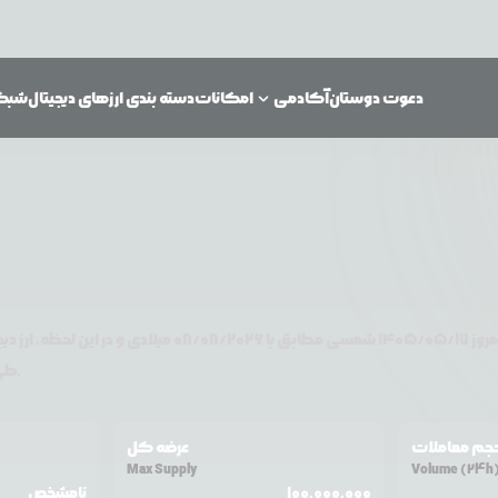
دعوت دوستان
آکادمی
امکانات
دسته بندی ارزهای دیجیتال
شبکه‌
مروز
۱۴۰۵/۰۵/۱۷
شمسی مطابق با
08/08/2026
میلادی و در این لحظه، ارز دی
تغییر قیمت داشته است.
طی ۲۴ ساعت
جم معاملات
عرضه کل
Max Supply
Volume (24h
100,000,000
نامشخص