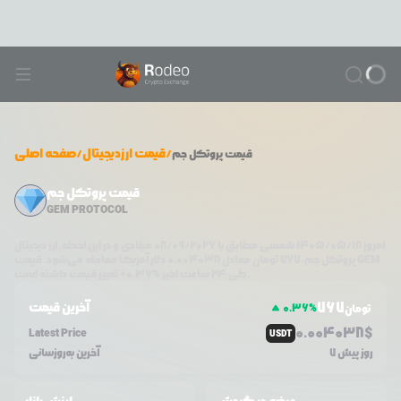
/
قیمت ارزدیجیتال
/
صفحه اصلی
قیمت
پروتکل جم
قیمت پروتکل جم
GEM PROTOCOL
امروز
۱۴۰۵/۰۵/۱۸
شمسی مطابق با
08/09/2026
میلادی و در این لحظه، ارز دیجیتال
GEM
دلار آمریکا معامله می‌شود. قیمت
پروتکل جم
،
767
تومان معادل
0.004038
تغییر قیمت داشته است.
طی ۲۴ ساعت اخیر %
0.36
+
767
آخرین قیمت
0.36
%
تومان
0.0
04038
$
Latest Price
USDT
7 روز پیش
آخرین به‌روزسانی