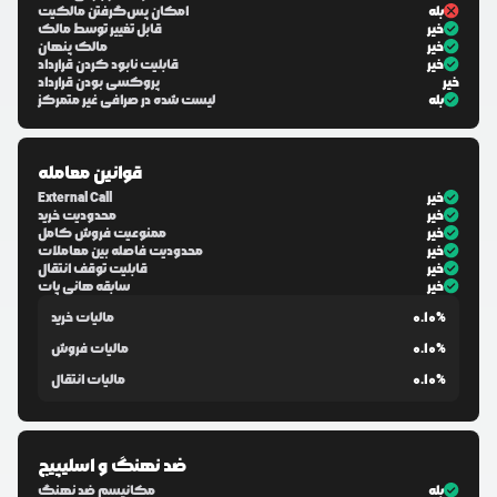
بله
امکان پس‌گرفتن مالکیت
خیر
قابل تغییر توسط مالک
خیر
مالک پنهان
خیر
قابلیت نابود کردن قرارداد
خیر
پروکسی بودن قرارداد
بله
لیست شده در صرافی غیر متمرکز
قوانین معامله
خیر
External Call
خیر
محدودیت خرید
خیر
ممنوعیت فروش کامل
خیر
محدودیت فاصله بین معاملات
خیر
قابلیت توقف انتقال
خیر
سابقه هانی پات
0.10%
مالیات خرید
0.10%
مالیات فروش
0.10%
مالیات انتقال
ضد نهنگ و اسلیپیج
بله
مکانیسم ضد نهنگ