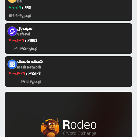
Dai
0.01
%
0.99
$
تومان
189,926
سیف‌پال
SafePal
-0.13
%
0.2177
$
تومان
41,352
شبکه ماسک
Mask Network
-0.32
%
0.3512
$
تومان
66,712