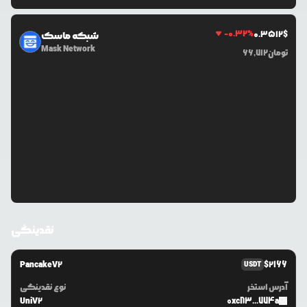
-0.32
%
0.3512
$
شبکه ماسک
Mask Network
تومان
66,712
نقدینگی
PancakeV2
$
2166
USDT
آدرس استخر
نوع نقدینگی
UniV2
0xc83...774a