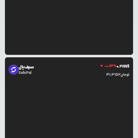
-0.13
%
0.2177
$
سیف‌پال
SafePal
تومان
41,352