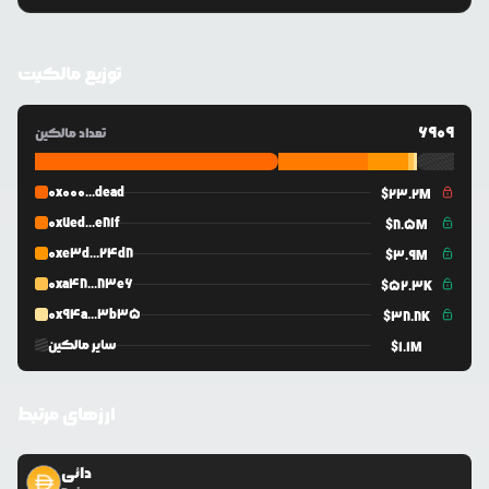
توزیع مالکیت
6909
تعداد مالکین
0x000...dead
$
23.2M
0x7ed...e81f
$
8.5M
0xe3d...24d8
$
3.9M
0xa48...83e6
$
52.3K
0x94a...3b35
$
38.8K
سایر مالکین
$
1.1M
ارزهای مرتبط
دائی