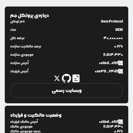
درباره‌ی
پروتکل جم
Gem Protocol
نام توکن
GEM
نماد
40,000,000
عرضه کل
0.21%
درصد مالکیت سازنده
8,514,430
موجودی سازنده
0x7ed...e81f
آدرس سازنده
0xe3D...24d8
آدرس قرارداد
وبسایت رسمی
وضعیت مالکیت و قرارداد
0x7ed...e81f
آدرس مالک قرارداد
8,514,430
موجودی مالک
0.21%
درصد موجودی مالک