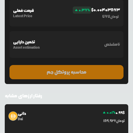
$
0.00403863
%
0.36
قیمت فعلی
Latest Price
767
تومان
تخمین دارایی
نامشخص
Asset estimation
محاسبه پروتکل جم
رفتار ارزهای مشابه
0.01
%
0.99
$
دائی
Dai
تومان
189,926