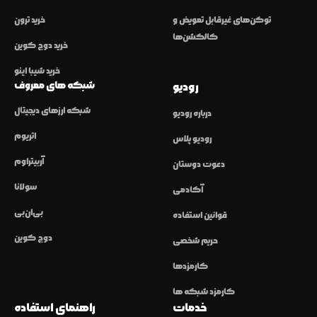
توکن‌های غیرقابل تعویض و
خرید ترون
کالکشن‌ها
خرید دوج کوین
خرید شیبا اینو
شبکه های معروف
رودیو
شبکه ارزهای دیجیتال
درباره رودیو
اتریوم
رودیو پلاس
آربیتراوم
دعوت دوستان
سولانا
آکادمی
بی‌ان‌بی
قوانین استفاده
دوج کوین
حریم شخصی
کارمزدها
کارمزد شبکه ها
خدمات
راهنمای استفاده