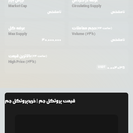
عرضه در گردش
ارزش بازار
Market Cap
Circulating Supply
نامشخص
نامشخص
حجم معاملات
عرضه کل
(24 ساعت)
Max Supply
Volume (24h)
نامشخص
40,000,000
بالاترین قیمت
(24 ساعت)
High Price (24h)
USDT
0.004038
قیمت
پروتکل جم
| خرید
پروتکل جم