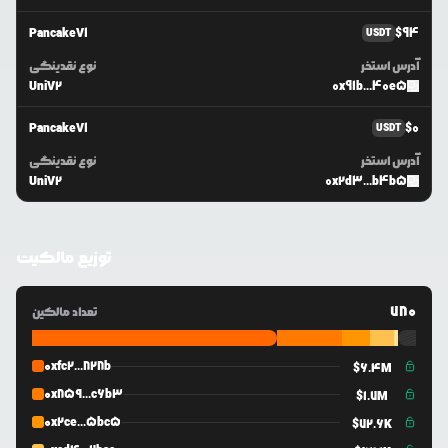
PancakeV1
$
94
USDT
آدرس استخر
نوع نقدینگی
UniV2
0x91b...40e5
PancakeV1
$
0
USDT
آدرس استخر
نوع نقدینگی
UniV2
0x2d3...b4b5
توزیع مالکیت
780
تعداد مالکین
0xfc2...828b
$
6.4M
0x859...c6b3
$
1.7M
0x2ce...5bc5
$
72.6K