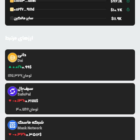
0xcd4...7bac
$
62.1K
0x2f6...918d
$
10.6K
سایر مالکین
$
11.9K
ارزهای مرتبط
دائی
Dai
0.01
%
0.99
$
تومان
187,326
سیف‌پال
SafePal
-0.13
%
0.2177
$
تومان
40,786
شبکه ماسک
Mask Network
-0.32
%
0.3512
$