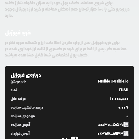
برای شروع معامله، کیف پول خود را به میزان دلخواه شارژ کنید.
در رودیو حتی با 100 هزار تومان هم امکان معامله و خرید ارز دیجیتال وجود
دارد.
خرید فیوژبل
برای خرید فیوژبل پس از وارد کردن اطلاعات ارز و شبکه مورد نظر در
محاسبه گر، پس از اقدام برای خرید در کسری از ثانیه ارز خریداری شده در
کیف پول اختصاصی شما قابل مشاهده میباشد.
درباره‌ی
فیوژبل
Fusible | Fusible.io
نام توکن
FUSII
نماد
10,000,000
عرضه کل
0.00%
درصد مالکیت سازنده
0
موجودی سازنده
0x03e...552c
آدرس سازنده
0x3a5...a734
آدرس قرارداد