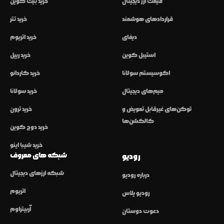
قیمت ارز دیجیتال
خرید بیت کوین
قراردادهای هوشمند
خرید تتر
دیفای
خرید اتریوم
استیبل کوین
خرید ریپل
اکوسیستم سولانا
خرید کاردانو
میم‌های دیجیتال
خرید سولانا
توکن‌های غیرقابل تعویض و
خرید ترون
کالکشن‌ها
خرید دوج کوین
خرید شیبا اینو
شبکه های معروف
رودیو
شبکه ارزهای دیجیتال
درباره رودیو
اتریوم
رودیو پلاس
آربیتراوم
دعوت دوستان