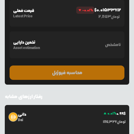
$
0.01533612
%
-0.01
قیمت فعلی
Latest Price
2,873
تومان
تخمین دارایی
نامشخص
Asset estimation
محاسبه فیوژبل
رفتار ارزهای مشابه
0.01
%
0.99
$
دائی
Dai
تومان
187,326