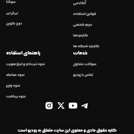
سولانا
آکادمی
بی‌ان‌بی
قوانین استفاده
دوج کوین
حریم شخصی
کارمزدها
کارمزد شبکه ها
خدمات
راهنمای استفاده
سوالات متداول
نحوه ثبت‌نام و احراز هویت
تماس با رودیو
نحوه معامله
نحوه واریز
نحوه برداشت
کلیه حقوق مادی و معنوی این سایت متعلق به رودیو است