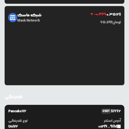
-0.32
%
0.3512
$
شبکه ماسک
Mask Network
تومان
65,798
نقدینگی
PancakeV2
$
1662
USDT
آدرس استخر
نوع نقدینگی
UniV2
0x2f6...918d