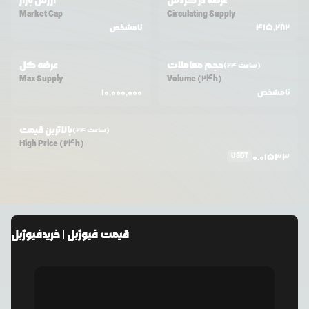
عرضه در گردش
ارزش بازار
Market Cap
Circulating Supply
415,282
نامشخص
حجم معاملات
عرضه کل
(24 ساعت)
Max Supply
Volume (24h)
نامشخص
10,000,000
بالاترین قیمت
(24 ساعت)
High Price (24h)
USDT
0.01533
قیمت
فیوژبل
| خرید
فیوژبل