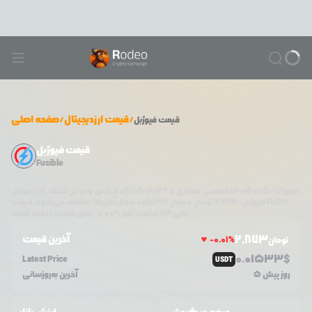
/
قیمت ارزدیجیتال
/
صفحه اصلی
قیمت
فیوژبل
قیمت فیوژبل
Fusible
امروز
۱۴۰۵/۰۵/۱۷
شمسی مطابق با
08/08/2026
میلادی و در این لحظه، ارز دیجیتال
FUSII
دلار آمریکا معامله می‌شود. قیمت
فیوژبل
،
2,873
تومان معادل
0.01533
تغییر قیمت داشته است.
طی ۲۴ ساعت اخیر %
0.00
-
2,873
آخرین قیمت
-0.01
%
تومان
0.0
1533
$
Latest Price
USDT
5 روز پیش
آخرین به‌روزسانی