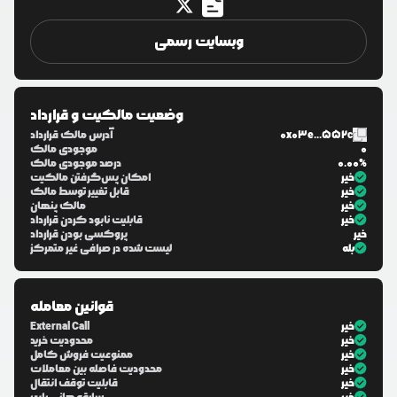
وبسایت رسمی
وضعیت مالکیت و قرارداد
0x03e...552c
آدرس مالک قرارداد
0
موجودی مالک
0.00%
درصد موجودی مالک
خیر
امکان پس‌گرفتن مالکیت
خیر
قابل تغییر توسط مالک
خیر
مالک پنهان
خیر
قابلیت نابود کردن قرارداد
خیر
پروکسی بودن قرارداد
بله
لیست شده در صرافی غیر متمرکز
قوانین معامله
خیر
External Call
خیر
محدودیت خرید
خیر
ممنوعیت فروش کامل
خیر
محدودیت فاصله بین معاملات
خیر
قابلیت توقف انتقال