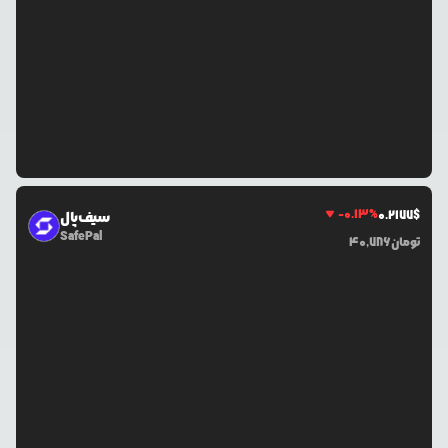
-0.13
%
0.2177
$
سیف‌پال
SafePal
تومان
40,786