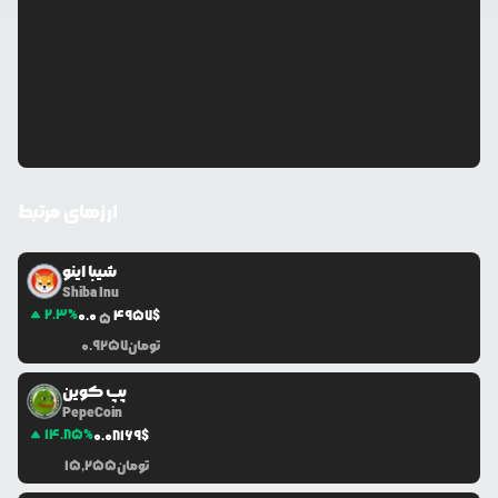
ارزهای مرتبط
شیبا اینو
Shiba Inu
2.3
%
0.0
4957
$
5
تومان
0.9257
پپ کوین
PepeCoin
14.85
%
0.0
8169
$
تومان
15,255