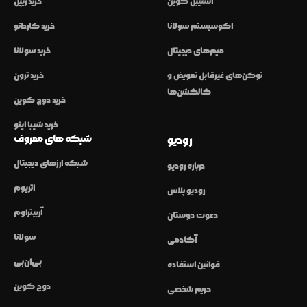
استیبل کوین
خرید ریپل
اکوسیستم سولانا
خرید کاردانو
میم‌های دیجیتال
خرید سولانا
توکن‌های غیرقابل تعویض و
خرید ترون
کالکشن‌ها
خرید دوج کوین
خرید شیبا اینو
شبکه های معروف
رودیو
شبکه ارزهای دیجیتال
درباره رودیو
اتریوم
رودیو پلاس
آربیتراوم
دعوت دوستان
سولانا
آکادمی
بی‌ان‌بی
قوانین استفاده
دوج کوین
حریم شخصی