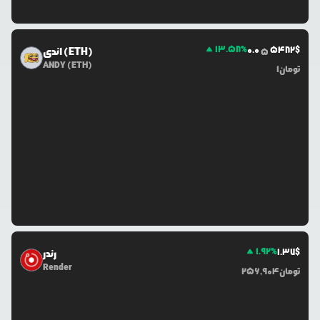
13.58
%
0.0
5482
$
اندی (ETH)
5
ANDY (ETH)
تومان
1
1.92
%
1.37
$
رندر
Render
تومان
256,904