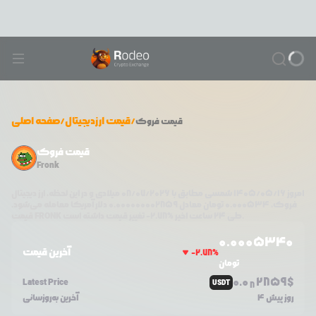
/
قیمت ارزدیجیتال
/
صفحه اصلی
قیمت
فروک
قیمت فروک
Fronk
امروز
۱۴۰۵/۰۵/۱۶
شمسی مطابق با
08/07/2026
میلادی و در این لحظه، ارز دیجیتال
فروک
،
0.000534
تومان معادل
0.000000002859
دلار آمریکا معامله می‌شود.
تغییر قیمت داشته است.
طی ۲۴ ساعت اخیر %
2.78
-
FRONK
قیمت
0.0
005340
آخرین قیمت
-2.78
%
تومان
0.0
2859
$
Latest Price
USDT
8
4 روز پیش
آخرین به‌روزسانی