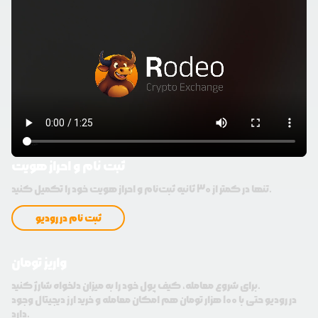
ثبت نام و احراز هویت
تنها در کمتر از 30 ثانیه ثبت‌نام و احراز هویت خود را تکمیل کنید.
ثبت نام در رودیو
واریز تومان
برای شروع معامله، کیف پول خود را به میزان دلخواه شارژ کنید.
در رودیو حتی با 100 هزار تومان هم امکان معامله و خرید ارز دیجیتال وجود
دارد.