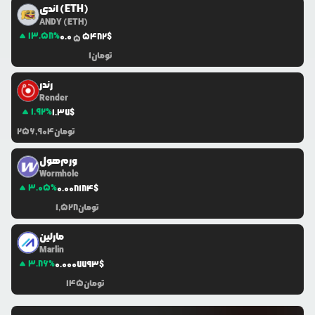
اندی (ETH)
ANDY (ETH)
13.58
%
0.0
5482
$
5
تومان
1
رندر
Render
1.92
%
1.37
$
تومان
256,904
ورم‌هول
Wormhole
3.05
%
0.0
08184
$
تومان
1,528
مارلین
Marlin
3.86
%
0.0
007793
$
تومان
145