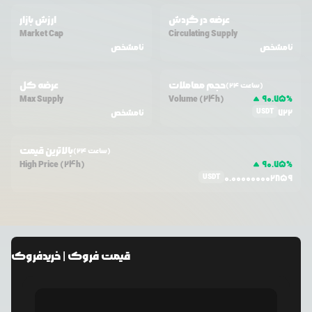
عرضه در گردش
ارزش بازار
Market Cap
Circulating Supply
نامشخص
نامشخص
حجم معاملات
عرضه کل
(24 ساعت)
Max Supply
Volume (24h)
90.75
%
USDT
722
نامشخص
بالاترین قیمت
(24 ساعت)
High Price (24h)
90.75
%
USDT
0.000000002859
قیمت
فروک
| خرید
فروک