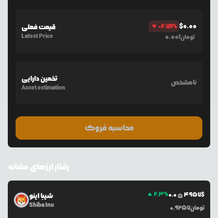
$
0.00
%
-2.78
قیمت فعلی
Latest Price
0.001
تومان
تخمین دارایی
نامشخص
Asset estimation
محاسبه فروک
رفتار ارزهای مشابه
2.3
%
0.0
4957
$
شیبا اینو
5
Shiba Inu
تومان
0.9257