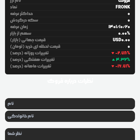
فروک
نام ارز
FRONK
نماد
0
حداکثر عرضه
0
سکه درگردش
20
/
10
/
1401
زمان عرضه
%
0.00
سهم از بازار
0.00
USD
قیمت جهانی (بازار)
0
قیمت لحظه ای خرید (تومان)
%
-2.78
تغییرات روزانه (درصد)
%
4.32
تغییرات هفتگی (درصد)
%
-16.71
تغییرات ماهانه (درصد)
نظرات درباره
فروک