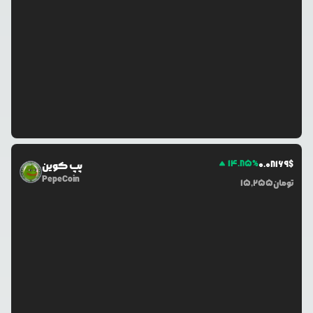
14.85
%
0.0
8169
$
پپ کوین
PepeCoin
تومان
15,255