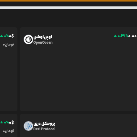
0
$
0.0
0
0
%
0.31
%
اوپن‌اوشن
OpenOcean
تومان
0
0
$
0
%
پروتکل دری
Deri Protocol
تومان
0