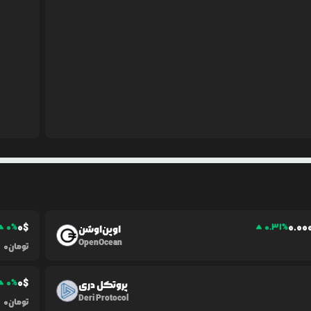
0
$
0.0
0
0
%
0.31
%
اوپن‌اوشن
OpenOcean
تومان
0
0
$
0
%
پروتکل دری
Deri Protocol
تومان
0