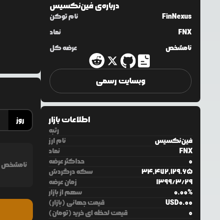
درباره‌ی
فین‌نکسیس
FinNexus
نام توکن
FNX
نماد
نامشخص
عرضه کل
وبسایت رسمی
اطلاعات بازار
روز
رتبه
فین‌نکسیس
نام ارز
FNX
نماد
0
حداکثر عرضه
نامشخص
34,472,129.65
سکه درگردش
29
/
3
/
1399
زمان عرضه
%
0.00
سهم از بازار
0.00
USD
قیمت جهانی (بازار)
0
قیمت لحظه ای خرید (تومان)