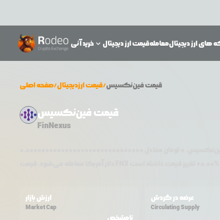
 های ارز دیجیتال
معامله
قیمت ارز دیجیتال
خرید آنی
قیمت
فین‌نکسیس
/
قیمت ارزدیجیتال
/
صفحه اصلی
قیمت فین‌نکسیس
FinNexus
ن‌نکسیس
،
0
تومان معادل
0.000000000000000000000000000000
0.00
+
FNX
دلار آمریکا معامله می‌شود. قیمت
عرضه در گردش
ارزش بازار
Market Cap
Circulating Supply
نامشخص