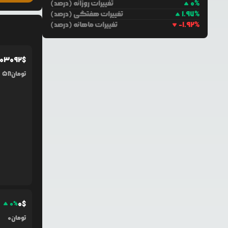
%
0
تغییرات روزانه (درصد)
%
1.97
تغییرات هفتگی (درصد)
%
-1.92
تغییرات ماهانه (درصد)
03092
$
تومان
58
0
$
0
%
تومان
0