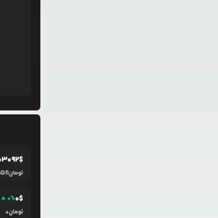
03092
$
تومان
58
0
$
0
%
تومان
0