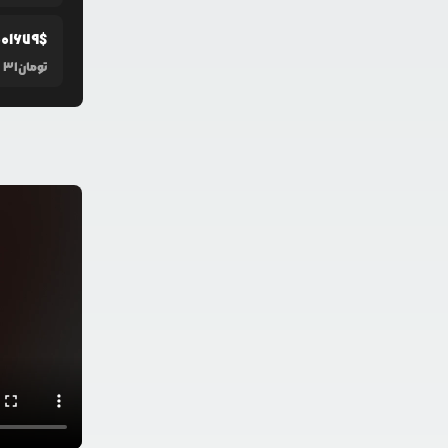
001679
$
تومان
31