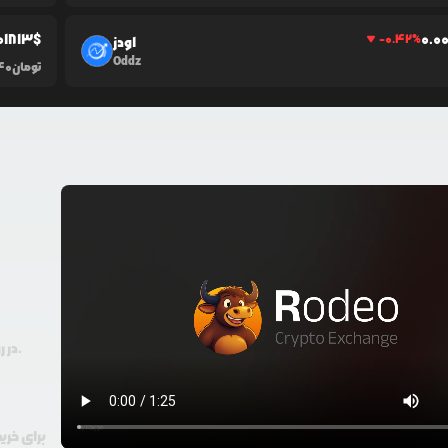
01813
$
0.0
-0.42
%
اودز
Oddz
تومان
40
در رودیو حتی با 100 هزار تومان هم امکان معامله و خرید ارز دیجیتال وجود دارد.
برای خری