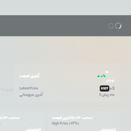
0
آخرین قیمت
0
%
تومان
0
$
Latest Price
USDT
امروز
۱۷
8 ماه پیش
آخرین به‌روزسانی
بالاترین قیمت
ح
(24 ساعت)
(24 ساعت)
)
High Price (24h)
نامشخص
نامشخص