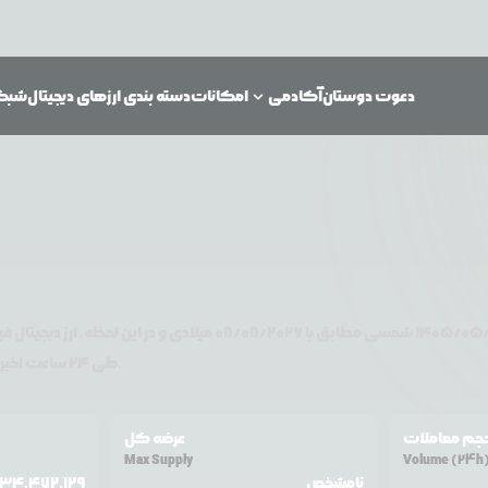
دعوت دوستان
آکادمی
امکانات
دسته بندی ارزهای دیجیتال
شبکه‌
۱۴۰۵/۰۵/
شمسی مطابق با
08/08/2026
میلادی و در این لحظه، ارز دیجیتال
فی
تغییر قیمت داشته است.
طی ۲۴ ساعت اخیر %
جم معاملات
عرضه کل
Max Supply
Volume (24h
نامشخص
34,472,129