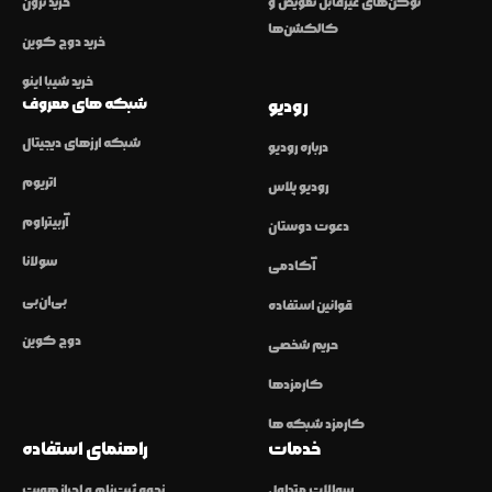
توکن‌های غیرقابل تعویض و
خرید ترون
کالکشن‌ها
خرید دوج کوین
خرید شیبا اینو
شبکه های معروف
رودیو
شبکه ارزهای دیجیتال
درباره رودیو
اتریوم
رودیو پلاس
آربیتراوم
دعوت دوستان
سولانا
آکادمی
بی‌ان‌بی
قوانین استفاده
دوج کوین
حریم شخصی
کارمزدها
کارمزد شبکه ها
خدمات
راهنمای استفاده
سوالات متداول
نحوه ثبت‌نام و احراز هویت