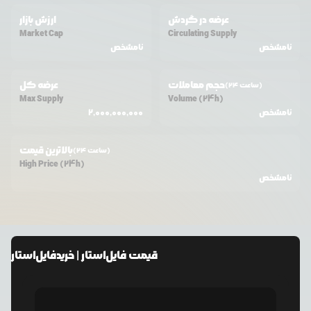
عرضه در گردش
ارزش بازار
Market Cap
Circulating Supply
نامشخص
نامشخص
حجم معاملات
عرضه کل
(24 ساعت)
Max Supply
Volume (24h)
نامشخص
2,000,000,000
بالاترین قیمت
(24 ساعت)
High Price (24h)
نامشخص
قیمت
فایل‌استار
| خرید
فایل‌استار