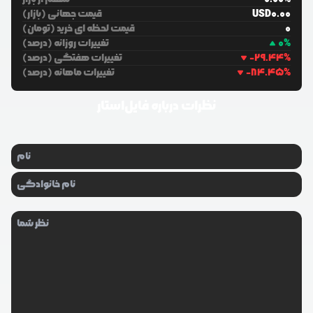
0.00
USD
قیمت جهانی (بازار)
0
قیمت لحظه ای خرید (تومان)
%
0
تغییرات روزانه (درصد)
%
-29.44
تغییرات هفتگی (درصد)
%
-84.45
تغییرات ماهانه (درصد)
نظرات درباره
فایل‌استار