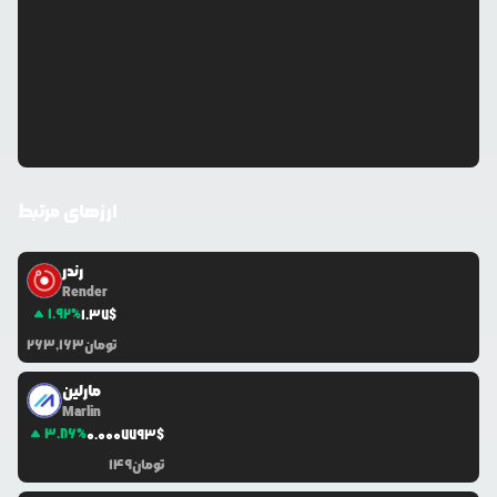
ارزهای مرتبط
رندر
Render
1.92
%
1.37
$
تومان
263,163
مارلین
Marlin
3.86
%
0.0
007793
$
تومان
149