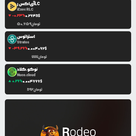
آی‌اکس رLC
iExec RLC
-0.23
%
0.2648
$
تومان
50,659
استراتوس
Stratos
-39.26
%
0.0
04062
$
تومان
777
نوکو.کلاد
Nuco.cloud
0.26
%
0.0
04666
$
تومان
892