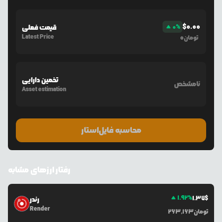
$
0.00
%
0
قیمت فعلی
Latest Price
0
تومان
تخمین دارایی
نامشخص
Asset estimation
محاسبه فایل‌استار
رفتار ارزهای مشابه
1.92
%
1.37
$
رندر
Render
تومان
263,163