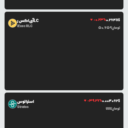
-0.23
%
0.2648
$
آی‌اکس رLC
iExec RLC
تومان
50,659
-39.26
%
0.0
04062
$
استراتوس
Stratos
تومان
777