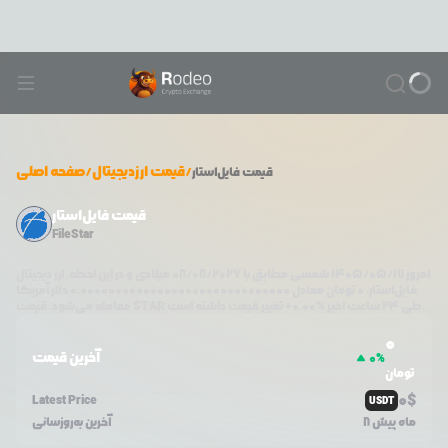
/
قیمت ارزدیجیتال
/
صفحه اصلی
قیمت
فایل‌استار
قیمت فایل‌استار
FileStar
امروز
۱۴۰۵/۰۵/۱۷
شمسی مطابق با
08/08/2026
میلادی و در این لحظه، ارز دیجیتال
فایل‌استار
،
0
تومان معادل
0.000000000000000000000000000000
دلار آمریکا
تغییر قیمت داشته است.
طی ۲۴ ساعت اخیر %
0.00
+
STAR
معامله می‌شود. قیمت
0
آخرین قیمت
0
%
تومان
0
$
Latest Price
USDT
8 ماه پیش
آخرین به‌روزسانی