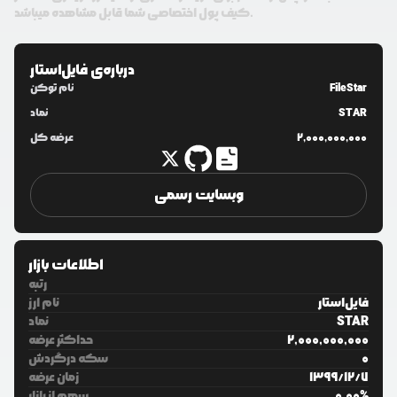
کیف پول اختصاصی شما قابل مشاهده میباشد.
درباره‌ی
فایل‌استار
FileStar
نام توکن
STAR
نماد
2,000,000,000
عرضه کل
وبسایت رسمی
اطلاعات بازار
رتبه
فایل‌استار
نام ارز
STAR
نماد
2,000,000,000
حداکثر عرضه
0
سکه درگردش
7
/
12
/
1399
زمان عرضه
%
0.00
سهم از بازار