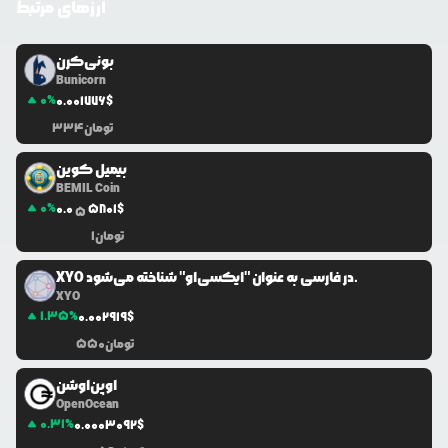
ارزهای مرتبط
بونی‌کرن
Bunicorn
0
%
0.0
01776
$
تومان
334
بیمیل کوین
BEMIL Coin
0
%
0.0
5801
$
5
تومان
1
XYO در فارسی به عنوان "ایکسی‌او" شناخته می‌شود.
XYO
1.35
%
0.0
02919
$
تومان
550
اوپن‌اوشن
OpenOcean
0.31
%
0.0
003092
$