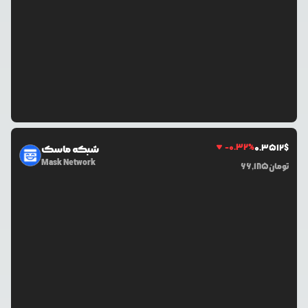
-0.32
%
0.3512
$
شبکه ماسک
Mask Network
تومان
66,185