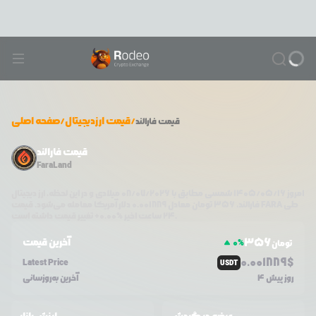
/
قیمت ارزدیجیتال
/
صفحه اصلی
قیمت
فارالند
قیمت فارالند
FaraLand
امروز
۱۴۰۵/۰۵/۱۶
شمسی مطابق با
08/07/2026
میلادی و در این لحظه، ارز دیجیتال
طی
FARA
دلار آمریکا معامله می‌شود. قیمت
فارالند
،
356
تومان معادل
0.001889
تغییر قیمت داشته است.
۲۴ ساعت اخیر %
0.00
+
356
آخرین قیمت
0
%
تومان
0.0
01889
$
Latest Price
USDT
4 روز پیش
آخرین به‌روزسانی