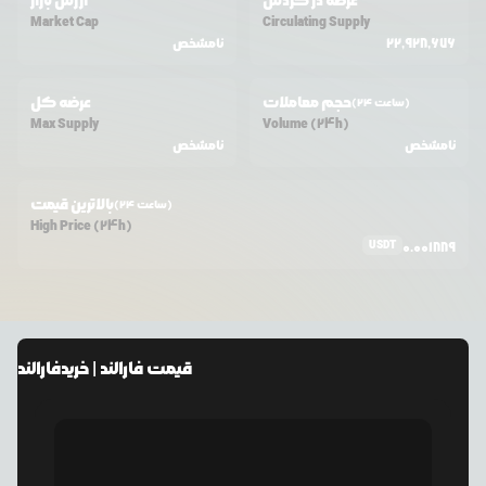
عرضه در گردش
ارزش بازار
Market Cap
Circulating Supply
22,928,676
نامشخص
حجم معاملات
عرضه کل
(24 ساعت)
Max Supply
Volume (24h)
نامشخص
نامشخص
بالاترین قیمت
(24 ساعت)
High Price (24h)
USDT
0.001889
قیمت
فارالند
| خرید
فارالند