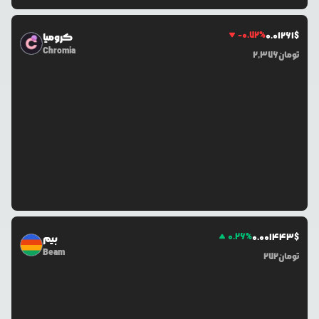
-0.72
%
0.0
1261
$
کرومیا
Chromia
تومان
2,376
0.26
%
0.0
01443
$
بیم
Beam
تومان
272