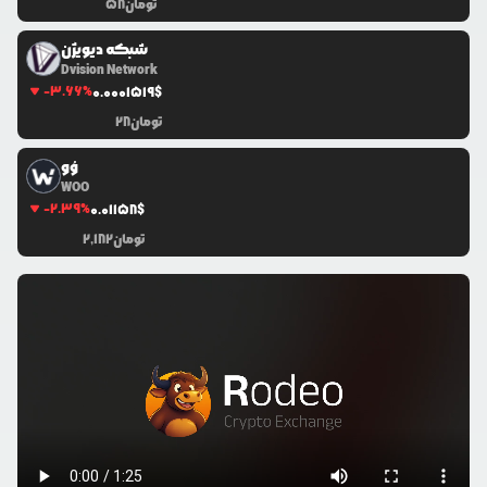
تومان
58
شبکه دیویژن
Dvision Network
-3.66
%
0.0
001519
$
تومان
28
وُو
WOO
-2.39
%
0.0
1158
$
تومان
2,182