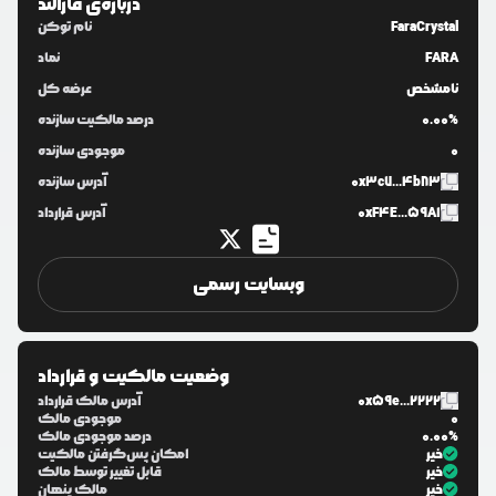
درباره‌ی
فارالند
FaraCrystal
نام توکن
FARA
نماد
نامشخص
عرضه کل
0.00%
درصد مالکیت سازنده
0
موجودی سازنده
0x3c7...4b83
آدرس سازنده
0xF4E...59A1
آدرس قرارداد
وبسایت رسمی
وضعیت مالکیت و قرارداد
0x59e...2222
آدرس مالک قرارداد
0
موجودی مالک
0.00%
درصد موجودی مالک
خیر
امکان پس‌گرفتن مالکیت
خیر
قابل تغییر توسط مالک
خیر
مالک پنهان