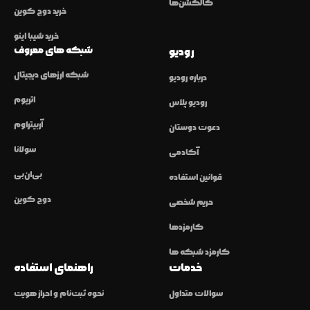
کالکشن‌ها
خرید دوج کوین
خرید شیبا اینو
شبکه های معروف
رودیو
شبکه ارزهای دیجیتال
درباره رودیو
اتریوم
رودیو پلاس
آربیتراوم
دعوت دوستان
سولانا
آکادمی
بی‌ان‌بی
قوانین استفاده
دوج کوین
حریم شخصی
کارمزدها
کارمزد شبکه ها
خدمات
راهنمای استفاده
سوالات متداول
نحوه ثبت‌نام و احراز هویت