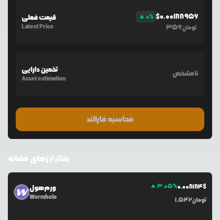
$
0.00188956
%
0
قیمت فعلی
Latest Price
356
تومان
تخمین دارایی
نامشخص
Asset estimation
محاسبه فارالند
رفتار ارزهای مشابه
3.05
%
0.0
08184
$
ورم‌هول
Wormhole
تومان
1,542