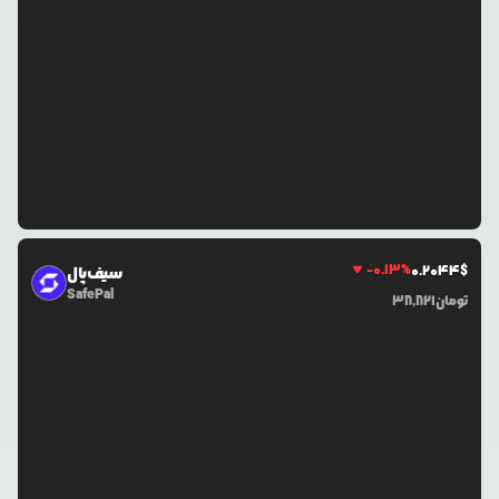
-0.13
%
0.2044
$
سیف‌پال
SafePal
تومان
38,821