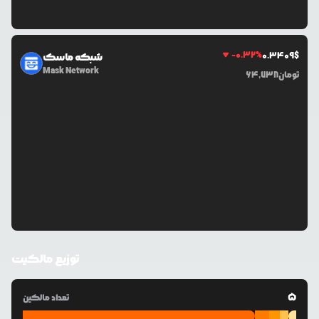
-0.32
%
0.3409
$
شبکه ماسک
Mask Network
تومان
64,738
توزیع مالکیت
5
تعداد مالکین