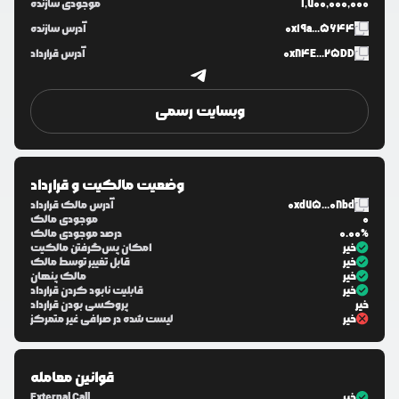
1,700,000,000
موجودی سازنده
0x19a...5644
آدرس سازنده
0x84E...25DD
آدرس قرارداد
وبسایت رسمی
وضعیت مالکیت و قرارداد
0xd75...08bd
آدرس مالک قرارداد
0
موجودی مالک
0.00%
درصد موجودی مالک
خیر
امکان پس‌گرفتن مالکیت
خیر
قابل تغییر توسط مالک
خیر
مالک پنهان
خیر
قابلیت نابود کردن قرارداد
خیر
پروکسی بودن قرارداد
خیر
لیست شده در صرافی غیر متمرکز
قوانین معامله
خیر
External Call