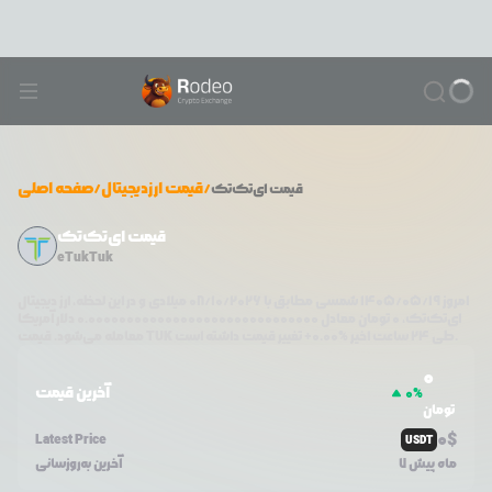
/
قیمت ارزدیجیتال
/
صفحه اصلی
قیمت
ای‌تک‌تک
قیمت ای‌تک‌تک
eTukTuk
امروز
۱۴۰۵/۰۵/۱۹
شمسی مطابق با
08/10/2026
میلادی و در این لحظه، ارز دیجیتال
ای‌تک‌تک
،
0
تومان معادل
0.000000000000000000000000000000
دلار آمریکا
تغییر قیمت داشته است.
طی ۲۴ ساعت اخیر %
0.00
+
TUK
معامله می‌شود. قیمت
0
آخرین قیمت
0
%
تومان
0
$
Latest Price
USDT
7 ماه پیش
آخرین به‌روزسانی