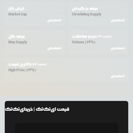
عرضه در گردش
ارزش بازار
Market Cap
Circulating Supply
نامشخص
نامشخص
حجم معاملات
عرضه کل
(24 ساعت)
Max Supply
Volume (24h)
نامشخص
نامشخص
بالاترین قیمت
(24 ساعت)
High Price (24h)
نامشخص
قیمت
ای‌تک‌تک
| خرید
ای‌تک‌تک