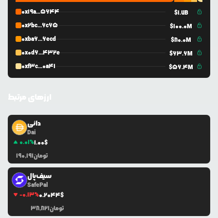
0x19a...5644
$
1.7B
0x2bc...6c65
$
100.0M
0xba6...6ecd
$
80.0M
0x0d6...432e
$
63.6M
0xf3c...0a41
$
56.4M
ارزهای مرتبط
دائی
Dai
0.01
%
1.00
$
تومان
190,191
سیف‌پال
SafePal
-0.13
%
0.2044
$
تومان
38,821