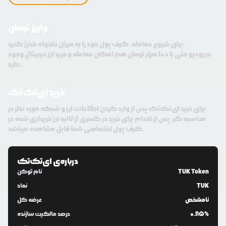
واریز تومان
برای شروع معامله، کیف پول خود را به میزان دلخواه شارژ کنید.
در رودیو حتی با 100 هزار تومان هم امکان معامله و خرید ارز دیجیتال وجود
دارد.
خرید ای‌تک‌تک
برای خرید ای‌تک‌تک پس از وارد کردن اطلاعات ارز و شبکه مورد نظر در
محاسبه گر، پس از اقدام برای خرید در کسری از ثانیه ارز خریداری شده در
کیف پول اختصاصی شما قابل مشاهده میباشد.
درباره‌ی
ای‌تک‌تک
TUK Token
نام توکن
TUK
نماد
نامشخص
عرضه کل
0.85%
درصد مالکیت سازنده