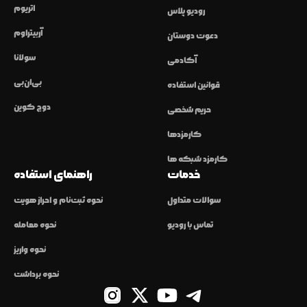
اتریوم
رودیو پلاس
آربیتراوم
دعوت دوستان
سولانا
آکادمی
بی‌ان‌بی
قوانین استفاده
دوج کوین
حریم شخصی
کارمزدها
کارمزد شبکه ها
خدمات
راهنمای استفاده
سوالات متداول
نحوه ثبت‌نام و احراز هویت
تماس با رودیو
نحوه معامله
نحوه واریز
نحوه برداشت