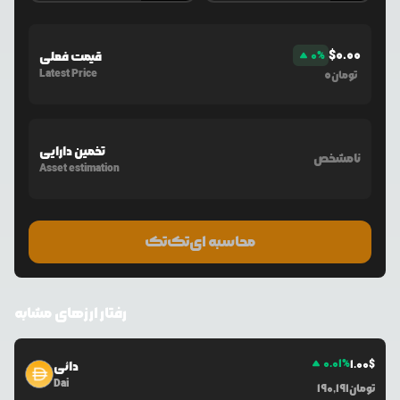
$
0.00
%
0
قیمت فعلی
Latest Price
0
تومان
تخمین دارایی
نامشخص
Asset estimation
محاسبه ای‌تک‌تک
رفتار ارزهای مشابه
0.01
%
1.00
$
دائی
Dai
تومان
190,191