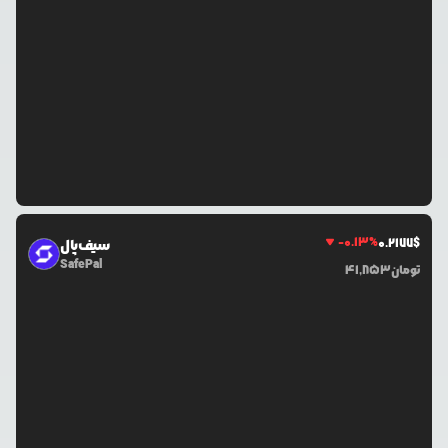
-0.13
%
0.2177
$
سیف‌پال
SafePal
تومان
41,853