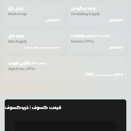
عرضه در گردش
ارزش بازار
Market Cap
Circulating Supply
نامشخص
نامشخص
حجم معاملات
عرضه کل
(24 ساعت)
Max Supply
Volume (24h)
نامشخص
1,000,000,000,000,000
بالاترین قیمت
(24 ساعت)
High Price (24h)
USDT
0.000000001469
قیمت
کسوف
| خرید
کسوف