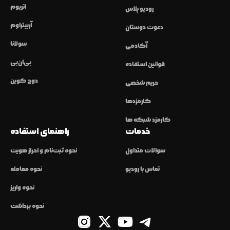
اتریوم
رودیو پلاس
آربیتراوم
دعوت دوستان
سولانا
آکادمی
بی‌ان‌بی
قوانین استفاده
دوج کوین
حریم شخصی
کارمزدها
کارمزد شبکه ها
خدمات
راهنمای استفاده
سوالات متداول
نحوه ثبت‌نام و احراز هویت
تماس با رودیو
نحوه معامله
نحوه واریز
نحوه برداشت