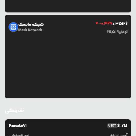
-0.32
%
0.3512
$
شبکه ماسک
Mask Network
تومان
67,519
نقدینگی
PancakeV1
$
1.6M
USDT
آدرس استخر
نوع نقدینگی