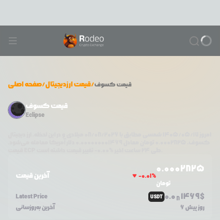
/
قیمت ارزدیجیتال
/
صفحه اصلی
قیمت
کسوف
قیمت کسوف
Eclipse
امروز
۱۴۰۵/۰۵/۱۷
شمسی مطابق با
08/08/2026
میلادی و در این لحظه، ارز دیجیتال
کسوف
،
0.0002825
تومان معادل
0.000000001469
دلار آمریکا معامله می‌شود.
تغییر قیمت داشته است.
طی ۲۴ ساعت اخیر %
0.00
-
ECP
قیمت
0.0
002825
آخرین قیمت
-0.01
%
تومان
0.0
1469
$
Latest Price
USDT
8
6 روز پیش
آخرین به‌روزسانی