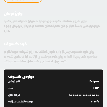
واریز تومان
برای شروع معامله، کیف پول خود را به میزان دلخواه شارژ کنید.
در رودیو حتی با 100 هزار تومان هم امکان معامله و خرید ارز دیجیتال وجود
دارد.
خرید کسوف
برای خرید کسوف پس از وارد کردن اطلاعات ارز و شبکه مورد نظر در
محاسبه گر، پس از اقدام برای خرید در کسری از ثانیه ارز خریداری شده در
کیف پول اختصاصی شما قابل مشاهده میباشد.
درباره‌ی
کسوف
Eclipse
نام توکن
ECP
نماد
1,000,000,000,000,000
عرضه کل
0.00%
درصد مالکیت سازنده