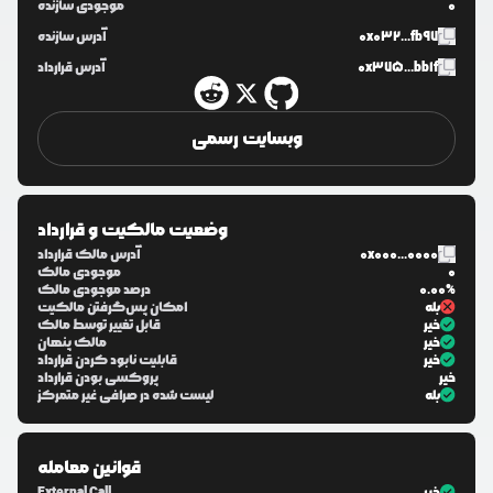
0
موجودی سازنده
0x032...fb97
آدرس سازنده
0x375...bb1f
آدرس قرارداد
وبسایت رسمی
وضعیت مالکیت و قرارداد
0x000...0000
آدرس مالک قرارداد
0
موجودی مالک
0.00%
درصد موجودی مالک
بله
امکان پس‌گرفتن مالکیت
خیر
قابل تغییر توسط مالک
خیر
مالک پنهان
خیر
قابلیت نابود کردن قرارداد
خیر
پروکسی بودن قرارداد
بله
لیست شده در صرافی غیر متمرکز
قوانین معامله
خیر
External Call