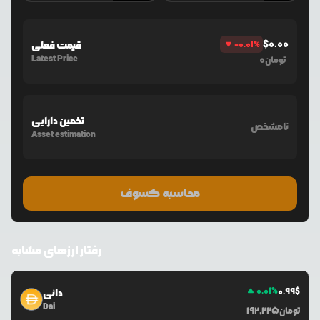
$
0.00
%
-0.01
قیمت فعلی
Latest Price
0
تومان
تخمین دارایی
نامشخص
Asset estimation
محاسبه کسوف
رفتار ارزهای مشابه
0.01
%
0.99
$
دائی
Dai
تومان
192,225