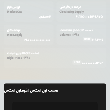
عرضه در گردش
ارزش بازار
Market Cap
Circulating Supply
6,885,116,849,965
نامشخص
حجم معاملات
عرضه کل
(24 ساعت)
Max Supply
Volume (24h)
USDT
21,000,000,000,000
219,237
بالاترین قیمت
(24 ساعت)
High Price (24h)
USDT
0.00000001302
قیمت
ارن ایکس
| خرید
ارن ایکس