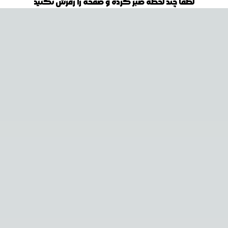
لطفا چند لحظه صبر کرده و صفحه را رفرش نکنید