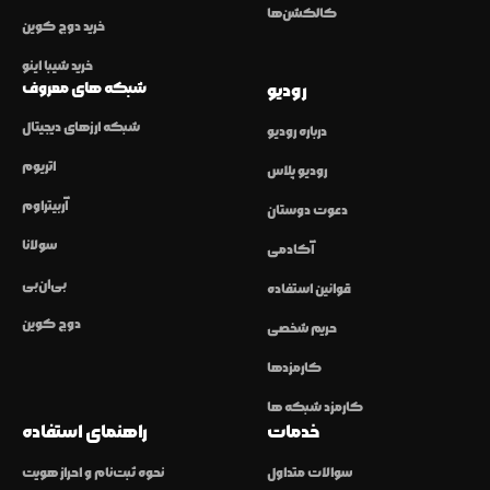
کالکشن‌ها
خرید دوج کوین
خرید شیبا اینو
شبکه های معروف
رودیو
شبکه ارزهای دیجیتال
درباره رودیو
اتریوم
رودیو پلاس
آربیتراوم
دعوت دوستان
سولانا
آکادمی
بی‌ان‌بی
قوانین استفاده
دوج کوین
حریم شخصی
کارمزدها
کارمزد شبکه ها
خدمات
راهنمای استفاده
سوالات متداول
نحوه ثبت‌نام و احراز هویت