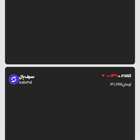
-0.13
%
0.2177
$
سیف‌پال
SafePal
تومان
41,287