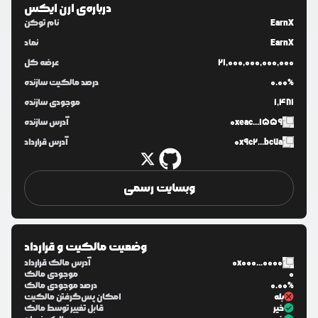
درباره‌ی
ارن ایکس
EarnX
نام توکن
EarnX
نماد
21,000,000,000,000
عرضه کل
0.00%
درصد مالکیت سازنده
1,481
موجودی سازنده
0xeac...1559
آدرس سازنده
0x9c2...bc7a
آدرس قرارداد
وبسایت رسمی
وضعیت مالکیت و قرارداد
0x000...0000
آدرس مالک قرارداد
0
موجودی مالک
0.00%
درصد موجودی مالک
بله
امکان پس‌گرفتن مالکیت
خیر
قابل تغییر توسط مالک