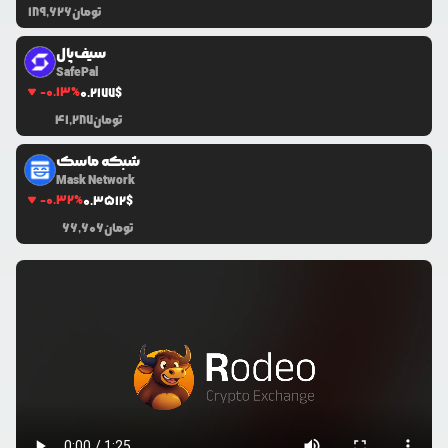
تومان
189,626
سیف‌پال
SafePal
-0.13
%
0.2177
$
تومان
41,287
شبکه ماسک
Mask Network
-0.32
%
0.3512
$
تومان
66,606