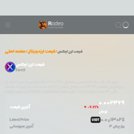
/
قیمت ارزدیجیتال
/
صفحه اصلی
قیمت
ارن ایکس
قیمت ارن ایکس
EarnX
امروز
۱۴۰۵/۰۵/۱۵
شمسی مطابق با
08/06/2026
میلادی و در این لحظه، ارز
دیجیتال
ارن ایکس
،
0.002469
تومان معادل
0.00000001302
دلار آمریکا معامله
تغییر قیمت داشته است.
طی ۲۴ ساعت اخیر %
6.20
-
EARNX
می‌شود. قیمت
0.0
02469
آخرین قیمت
-6.21
%
تومان
0.0
1302
$
Latest Price
USDT
7
4 روز پیش
آخرین به‌روزسانی