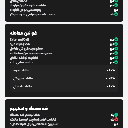
خیر
مالک پنهان
خیر
قابلیت نابود کردن قرارداد
خیر
پروکسی بودن قرارداد
بله
لیست شده در صرافی غیر متمرکز
قوانین معامله
خیر
External Call
خیر
محدودیت خرید
خیر
ممنوعیت فروش کامل
خیر
محدودیت فاصله بین معاملات
خیر
قابلیت توقف انتقال
خیر
سابقه هانی پات
0.10%
مالیات خرید
0.08%
مالیات فروش
0.10%
مالیات انتقال
ضد نهنگ و اسلیپیج
بله
مکانیسم ضد نهنگ
بله
قابلیت تغییر اسلیپیج توسط مالک
خیر
اسلیپیج اختصاصی برای افراد خاص؟