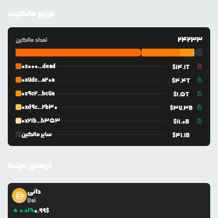
توزیع مالکیت
24233
تعداد مالکین
0x000...dead
$
14.1T
0x7dc...a20a
$
4.4T
0x9c2...bc7a
$
1.5T
0xd9c...2b30
$
37.3B
0x21b...b353
$
11.0B
سایر مالکین
$
41.1B
ارزهای مرتبط
دائی
Dai
0.01
%
0.99
$