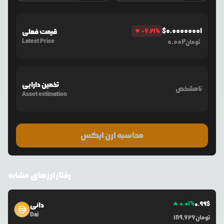
$
0.00000001
%
-6.21
قیمت فعلی
Latest Price
0.002
تومان
تخمین دارایی
نامشخص
Asset estimation
محاسبه ارن ایکس
رفتار ارزهای مشابه
0.01
%
0.99
$
دائی
Dai
تومان
189,626