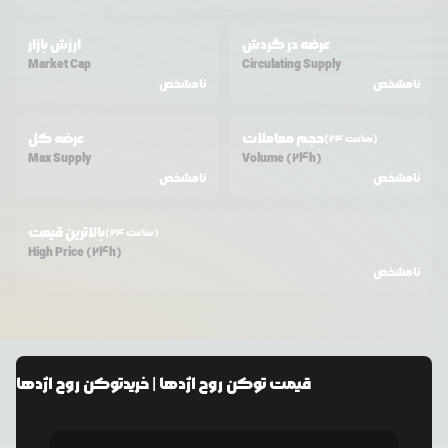
عرضه در گردش
ارزش بازار
Market Cap
Circulating Supply
نامشخص
نامشخص
حجم معاملات
عرضه کل
(24 ساعت)
Max Supply
Volume (24h)
نامشخص
نامشخص
بالاترین قیمت
(24 ساعت)
High Price (24h)
نامشخص
قیمت
توکن روح اژدها
| خرید
توکن روح اژدها