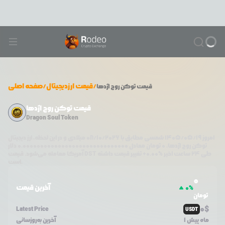
/
قیمت ارزدیجیتال
/
صفحه اصلی
قیمت
توکن روح اژدها
قیمت توکن روح اژدها
Dragon Soul Token
امروز
۱۴۰۵/۰۵/۱۹
شمسی مطابق با
08/10/2026
میلادی و در این لحظه، ارز دیجیتال
توکن روح اژدها
،
0
تومان معادل
0.000000000000000000000000000000
دلار
طی ۲۴ ساعت اخیر %
0.00
+
تغییر قیمت داشته
DST
آمریکا معامله می‌شود. قیمت
است.
0
آخرین قیمت
0
%
تومان
0
$
Latest Price
USDT
1 ماه پیش
آخرین به‌روزسانی