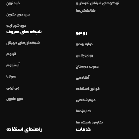
توکن‌های غیرقابل تعویض و
خرید ترون
کالکشن‌ها
خرید دوج کوین
خرید شیبا اینو
شبکه های معروف
رودیو
شبکه ارزهای دیجیتال
درباره رودیو
اتریوم
رودیو پلاس
آربیتراوم
دعوت دوستان
سولانا
آکادمی
بی‌ان‌بی
قوانین استفاده
دوج کوین
حریم شخصی
کارمزدها
کارمزد شبکه ها
خدمات
راهنمای استفاده