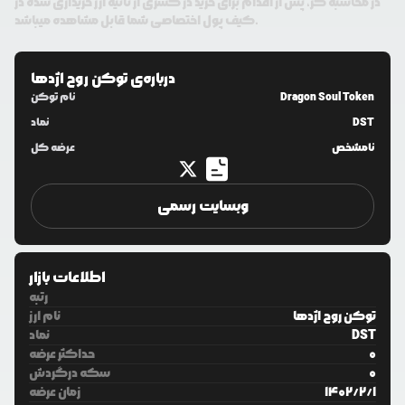
در محاسبه گر، پس از اقدام برای خرید در کسری از ثانیه ارز خریداری شده در
کیف پول اختصاصی شما قابل مشاهده میباشد.
درباره‌ی
توکن روح اژدها
Dragon Soul Token
نام توکن
DST
نماد
نامشخص
عرضه کل
وبسایت رسمی
اطلاعات بازار
رتبه
توکن روح اژدها
نام ارز
DST
نماد
0
حداکثر عرضه
0
سکه درگردش
1
/
2
/
1402
زمان عرضه