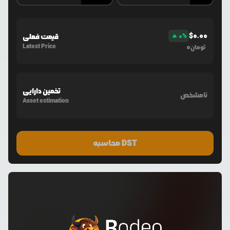
$
0.00
%
0
قیمت فعلی
Latest Price
0
تومان
تخمین دارایی
نامشخص
Asset estimation
محاسبه DST