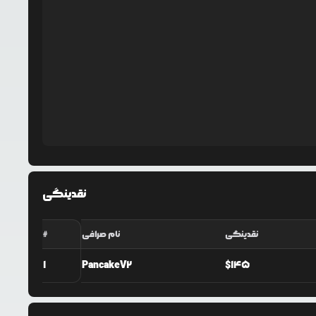
نقدینگی
نقدینگی
نام صرافی
#
1
PancakeV2
$
145