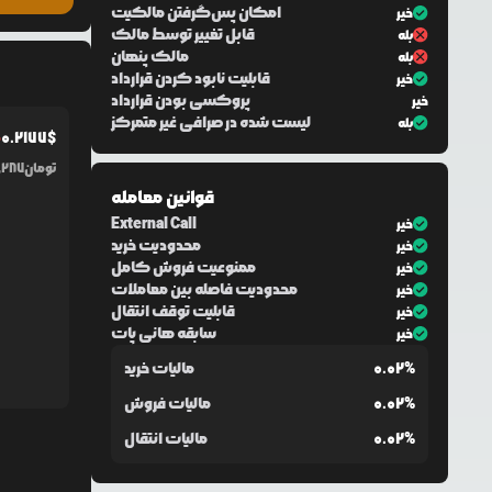
امکان پس‌گرفتن مالکیت
خیر
قابل تغییر توسط مالک
بله
مالک پنهان
بله
قابلیت نابود کردن قرارداد
خیر
پروکسی بودن قرارداد
خیر
لیست شده در صرافی غیر متمرکز
بله
0.2177
$
%
تومان
,287
قوانین معامله
External Call
خیر
محدودیت خرید
خیر
ممنوعیت فروش کامل
خیر
محدودیت فاصله بین معاملات
خیر
قابلیت توقف انتقال
خیر
سابقه هانی پات
خیر
0.02%
مالیات خرید
0.02%
مالیات فروش
0.02%
مالیات انتقال