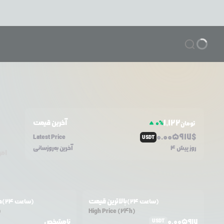
1,122
آخرین قیمت
0
%
تومان
0.0
05917
$
Latest Price
USDT
4 روز پیش
آخرین به‌روزسانی
امر
بالاترین قیمت
ح
(24 ساعت)
(24 ساعت)
)
High Price (24h)
0.005917
نامشخص
USDT