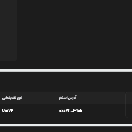
آدرس استخر
نوع نقدینگی
UniV2
0xa6f...31ab