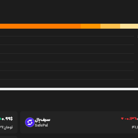
0.99
$
%
-0.13
%
سیف‌پال
SafePal
41,
تومان
26