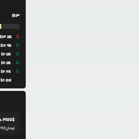
183
$
14.7K
$
12.9K
$
2.7K
$
2.7K
$
2.6K
$
2.5K
0.2177
$
تومان
287