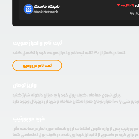
0
-0.32
%
شبکه ماسک
Mask Network
66,6
ثبت نام و احراز هویت
تنها در کمتر از 30 ثانیه ثبت‌نام و احراز هویت خود را تکمیل کنید.
ثبت نام در رودیو
واریز تومان
برای شروع معامله، کیف پول خود را به میزان دلخواه شارژ کنید.
خرید دویورتیپ
 دویورتیپ پس از وارد کردن اطلاعات ارز و شبکه مورد نظر در محاسبه گر،
م برای خرید در کسری از ثانیه ارز خریداری شده در کیف پول اختصاصی شما