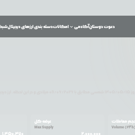
دعوت دوستان
آکادمی
امکانات
دسته بندی ارزهای دیجیتال
شبکه‌
وز
۱۴۰۵/۰۵/۱۵
شمسی مطابق با
08/06/2026
میلادی و در این لحظه، ارز دیج
جم معاملات
عرضه کل
Max Supply
Volume (24h
1,450,470
2,000,000