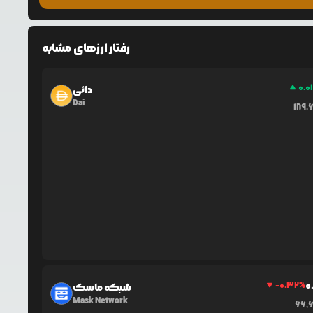
رفتار ارزهای مشابه
0.0
دائی
Dai
189,
0
-0.32
%
شبکه ماسک
Mask Network
66,