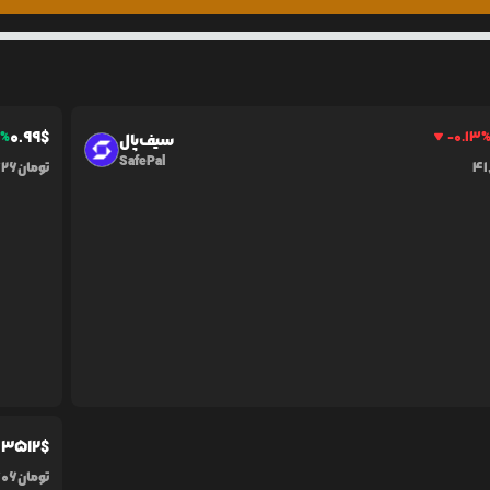
0.99
$
1
%
-0.13
سیف‌پال
SafePal
41
تومان
626
.3512
$
تومان
606