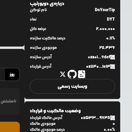
درباره‌ی
دویورتیپ
DoYourTip
نام توکن
DYT
نماد
2,000,000
عرضه کل
0.11%
درصد مالکیت سازنده
27,436
موجودی سازنده
0xa01...6def
آدرس سازنده
0x740...1e14
آدرس قرارداد
روز
وبسایت رسمی
نامشخص
وضعیت مالکیت و قرارداد
0x533...9648
آدرس مالک قرارداد
0
موجودی مالک
0.00%
درصد موجودی مالک