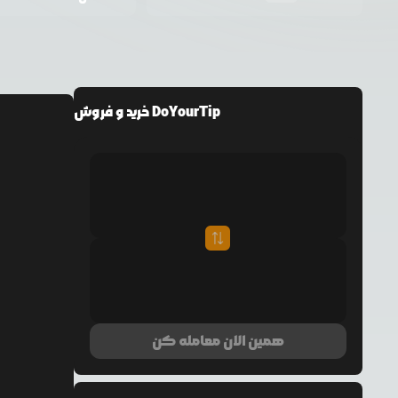
خرید و فروش DoYourTip
همین الان معامله کن