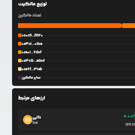
توزیع مالکیت
تعداد مالکین
0x0c8...8820
0x4c1...07ca
0xa01...6def
0x4c5...a7ed
0xa6f...31ab
سایر مالکین
ارزهای مرتبط
0.01
دائی
Dai
189,6