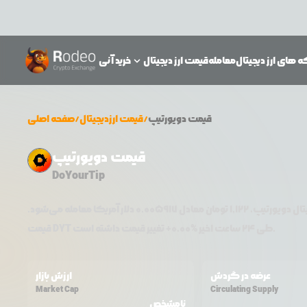
 های ارز دیجیتال
معامله
قیمت ارز دیجیتال
خرید آنی
قیمت
دویورتیپ
/
قیمت ارزدیجیتال
/
صفحه اصلی
قیمت دویورتیپ
DoYourTip
یتال
دویورتیپ
،
1,122
تومان معادل
0.005917
دلار آمریکا معامله می‌شود.
تغییر قیمت داشته است.
طی ۲۴ ساعت اخیر %
0.00
+
DYT
قیمت
عرضه در گردش
ارزش بازار
Market Cap
Circulating Supply
نامشخص