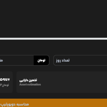
تومان
059176
تخمین دارایی
22
Asset estimation
تومان
محاسبه دویورتیپ