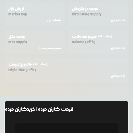
عرضه در گردش
ارزش بازار
Market Cap
Circulating Supply
نامشخص
نامشخص
حجم معاملات
عرضه کل
(24 ساعت)
Max Supply
Volume (24h)
نامشخص
1,000,000,000
بالاترین قیمت
(24 ساعت)
High Price (24h)
نامشخص
قیمت
کارتن مرده
| خرید
کارتن مرده