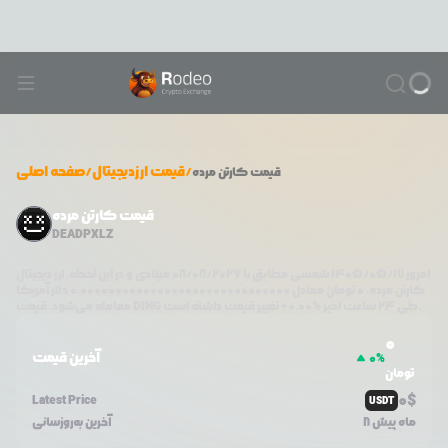
/
قیمت ارزدیجیتال
/
صفحه اصلی
قیمت
کارتن مرده
قیمت کارتن مرده
DEADPXLZ
امروز
۱۴۰۵/۰۵/۱۷
شمسی مطابق با
08/08/2026
میلادی و در این لحظه، ارز دیجیتال
کارتن مرده
،
0
تومان معادل
0.000000000000000000000000000000
دلار آمریکا
تغییر قیمت داشته است.
طی ۲۴ ساعت اخیر %
0.00
+
DING
معامله می‌شود. قیمت
0
آخرین قیمت
0
%
تومان
0
$
Latest Price
USDT
8 ماه پیش
آخرین به‌روزسانی