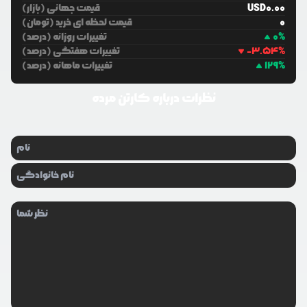
0.00
USD
قیمت جهانی (بازار)
0
قیمت لحظه ای خرید (تومان)
%
0
تغییرات روزانه (درصد)
%
-3.54
تغییرات هفتگی (درصد)
%
129
تغییرات ماهانه (درصد)
نظرات درباره
کارتن مرده