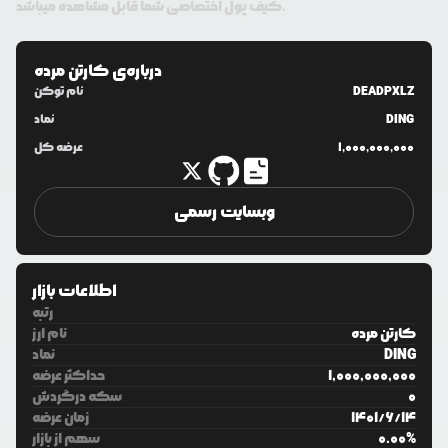
کیف پول اختصاصی شما قابل مشاهده میباشد.
درباره‌ی
کارتن مرده
DEADPXLZ
نام توکن
DING
نماد
1,000,000,000
عرضه کل
وبسایت رسمی
اطلاعات بازار
رتبه
کارتن مرده
نام ارز
DING
نماد
1,000,000,000
حداکثر عرضه
0
سکه درگردش
14
/
6
/
1401
زمان عرضه
%
0.00
سهم از بازار