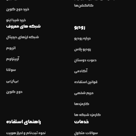
کالکشن‌ها
خرید دوج کوین
خرید شیبا اینو
شبکه های معروف
رودیو
شبکه ارزهای دیجیتال
درباره رودیو
اتریوم
رودیو پلاس
آربیتراوم
دعوت دوستان
سولانا
آکادمی
بی‌ان‌بی
قوانین استفاده
دوج کوین
حریم شخصی
کارمزدها
کارمزد شبکه ها
خدمات
راهنمای استفاده
سوالات متداول
نحوه ثبت‌نام و احراز هویت