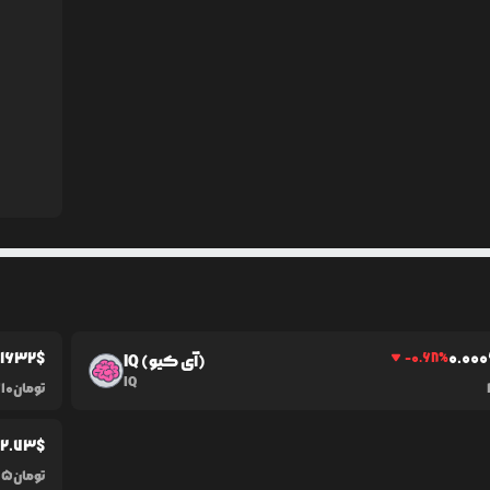
01632
$
0.0
0
-0.68
%
IQ (آی کیو)
IQ
تومان
10
2.73
$
%
تومان
45