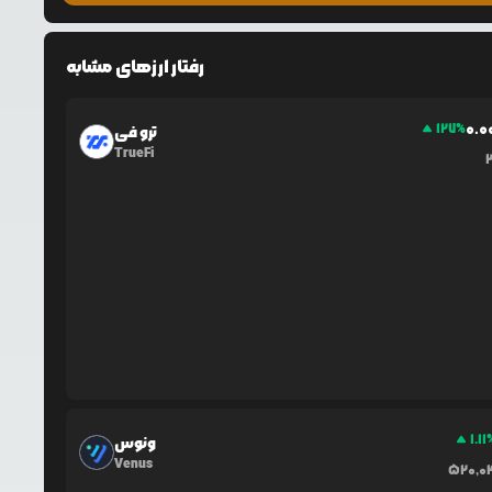
رفتار ارزهای مشابه
0.0
127
%
ترو فی
TrueFi
1.11
ونوس
Venus
520,