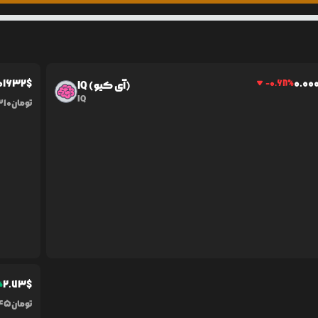
01632
$
0.0
0
-0.68
%
IQ (آی کیو)
IQ
تومان
310
2.73
$
%
تومان
045