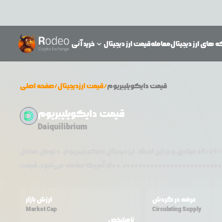
 های ارز دیجیتال
معامله
قیمت ارز دیجیتال
خرید آنی
قیمت
دایکویلیبریوم
/
قیمت ارزدیجیتال
/
صفحه اصلی
قیمت دایکویلیبریوم
Daiquilibrium
08/06/
میلادی و در این لحظه، ارز دیجیتال
دایکویلیبریوم
،
0
تومان معادل
0.0000000000000000000000000
عرضه در گردش
ارزش بازار
Market Cap
Circulating Supply
نامشخص