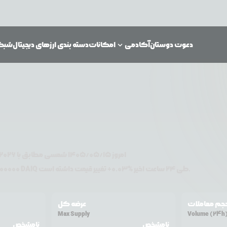
دعوت دوستان
آکادمی
امکانات
دسته بندی ارزهای دیجیتال
شبکه‌
امروز
۱۴۰۵/۰۵/۱۵
شمسی مطابق با
2026
تغییر قیمت داشته است.
طی ۲۴ ساعت اخیر %
0.03
+
DAIQ
دلار آمریکا معامله می‌شود. قیمت
00000
جم معاملات
عرضه کل
Max Supply
Volume (24h
نامشخص
نامشخص