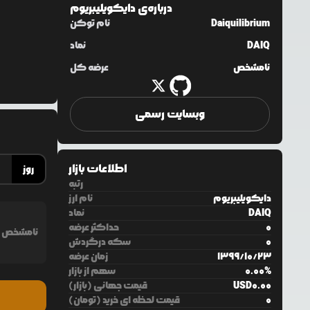
درباره‌ی
دایکویلیبریوم
Daiquilibrium
نام توکن
DAIQ
نماد
نامشخص
عرضه کل
وبسایت رسمی
اطلاعات بازار
روز
رتبه
دایکویلیبریوم
نام ارز
DAIQ
نماد
0
حداکثر عرضه
نامشخص
0
سکه درگردش
23
/
10
/
1399
زمان عرضه
%
0.00
سهم از بازار
0.00
USD
قیمت جهانی (بازار)
0
قیمت لحظه ای خرید (تومان)