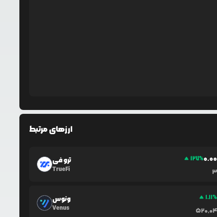
ارزهای مرتبط
0.0
127
%
ترو فی
TrueFi
3
1.11
ونوس
Venus
520,0