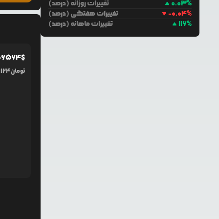
%
0.03
تغییرات روزانه (درصد)
%
-0.04
تغییرات هفتگی (درصد)
%
116
تغییرات ماهانه (درصد)
06564
$
تومان
124