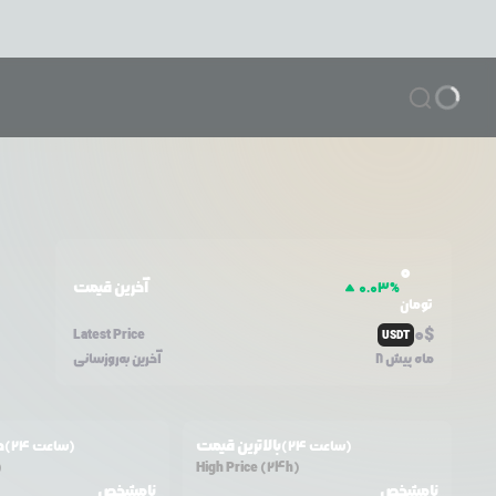
0
آخرین قیمت
0.03
%
تومان
0
$
Latest Price
USDT
8 ماه پیش
آخرین به‌روزسانی
بالاترین قیمت
ح
(24 ساعت)
(24 ساعت)
)
High Price (24h)
نامشخص
نامشخص