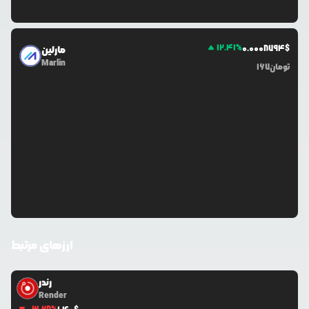
12.41
%
0.0
008794
$
مارلین
Marlin
تومان
167
ارزهای مرتبط
رندر
Render