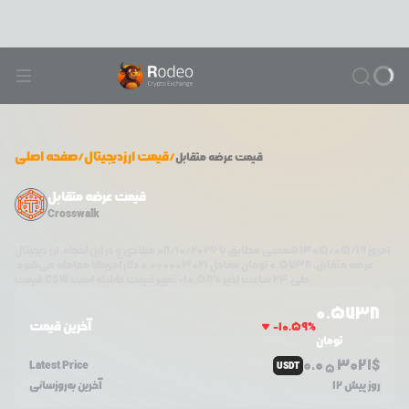
/
قیمت ارزدیجیتال
/
صفحه اصلی
قیمت
عرضه متقابل
قیمت عرضه متقابل
Crosswalk
امروز
۱۴۰۵/۰۵/۱۹
شمسی مطابق با
08/10/2026
میلادی و در این لحظه، ارز دیجیتال
عرضه متقابل
،
0.5738
تومان معادل
0.000003021
دلار آمریکا معامله می‌شود.
تغییر قیمت داشته است.
طی ۲۴ ساعت اخیر %
10.58
-
CSW
قیمت
0.5738
آخرین قیمت
-10.59
%
تومان
0.0
3021
$
Latest Price
USDT
5
12 روز پیش
آخرین به‌روزسانی