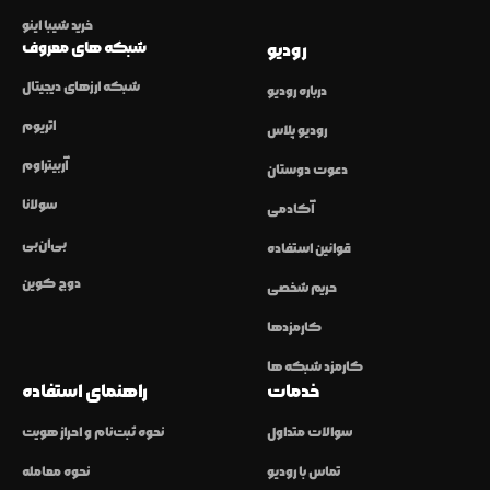
خرید شیبا اینو
شبکه های معروف
رودیو
شبکه ارزهای دیجیتال
درباره رودیو
اتریوم
رودیو پلاس
آربیتراوم
دعوت دوستان
سولانا
آکادمی
بی‌ان‌بی
قوانین استفاده
دوج کوین
حریم شخصی
کارمزدها
کارمزد شبکه ها
خدمات
راهنمای استفاده
سوالات متداول
نحوه ثبت‌نام و احراز هویت
تماس با رودیو
نحوه معامله