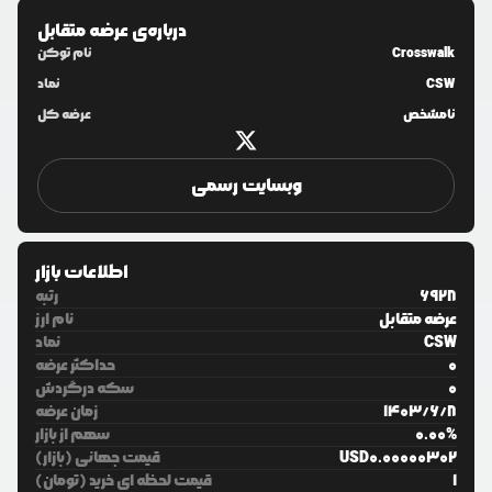
درباره‌ی
عرضه متقابل
Crosswalk
نام توکن
CSW
نماد
نامشخص
عرضه کل
وبسایت رسمی
اطلاعات بازار
6928
رتبه
عرضه متقابل
نام ارز
CSW
نماد
0
حداکثر عرضه
0
سکه درگردش
8
/
6
/
1403
زمان عرضه
%
0.00
سهم از بازار
0.00000302
USD
قیمت جهانی (بازار)
1
قیمت لحظه ای خرید (تومان)