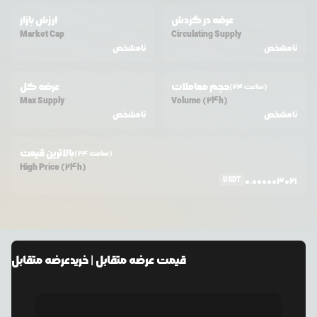
عرضه در گردش
ارزش بازار
Market Cap
Circulating Supply
نامشخص
نامشخص
حجم معاملات
عرضه کل
(24 ساعت)
Max Supply
Volume (24h)
نامشخص
نامشخص
بالاترین قیمت
(24 ساعت)
High Price (24h)
USDT
0.000003021
قیمت
عرضه متقابل
| خرید
عرضه متقابل