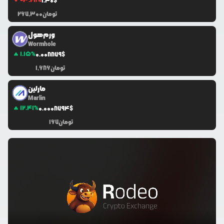
-3.28
%
1.40
$
تومان
267,300
ورم‌هول
Wormhole
1.15
%
0.0
08879
$
تومان
1,686
مارلین
Marlin
12.41
%
0.0
008794
$
تومان
167