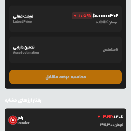
$
0.00000302
%
-10.59
قیمت فعلی
Latest Price
0.574
تومان
تخمین دارایی
نامشخص
Asset estimation
محاسبه عرضه متقابل
رفتار ارزهای مشابه
-3.28
%
1.40
$
رندر
Render
تومان
267,300