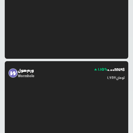
1.15
%
0.0
08879
$
ورم‌هول
Wormhole
تومان
1,686