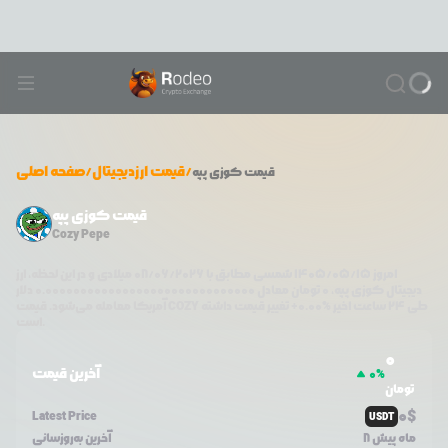
/
قیمت ارزدیجیتال
/
صفحه اصلی
قیمت
کوزی پپه
قیمت کوزی پپه
Cozy Pepe
امروز
۱۴۰۵/۰۵/۱۵
شمسی مطابق با
08/06/2026
میلادی و در این لحظه، ارز
دیجیتال
کوزی پپه
،
0
تومان معادل
0.000000000000000000000000000000
دلار
طی ۲۴ ساعت اخیر %
0.00
+
تغییر قیمت داشته
COZY
آمریکا معامله می‌شود. قیمت
است.
0
آخرین قیمت
0
%
تومان
0
$
Latest Price
USDT
8 ماه پیش
آخرین به‌روزسانی