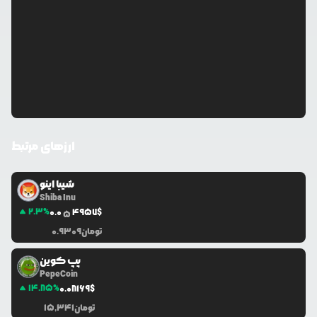
ارزهای مرتبط
شیبا اینو
Shiba Inu
2.3
%
0.0
4957
$
5
تومان
0.9309
پپ کوین
PepeCoin
14.85
%
0.0
8169
$
تومان
15,341