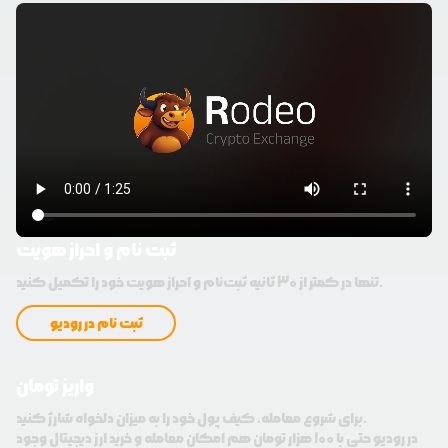
ثبت نام و احراز هویت
تنها در کمتر از 30 ثانیه ثبت‌نام و احراز هویت خود را تکمیل کنید.
ثبت نام در رودیو
واریز تومان
برای شروع معامله، کیف پول خود را به میزان دلخواه شارژ کنید.
در رودیو حتی با 100 هزار تومان هم امکان معامله و خرید ارز دیجیتال وجود