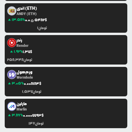
اندی (ETH)
ANDY (ETH)
13.58
%
0.0
5482
$
5
تومان
1
رندر
Render
1.92
%
1.37
$
تومان
258,348
ورم‌هول
Wormhole
3.05
%
0.0
08184
$
تومان
1,537
مارلین
Marlin
3.86
%
0.0
007793
$
تومان
146