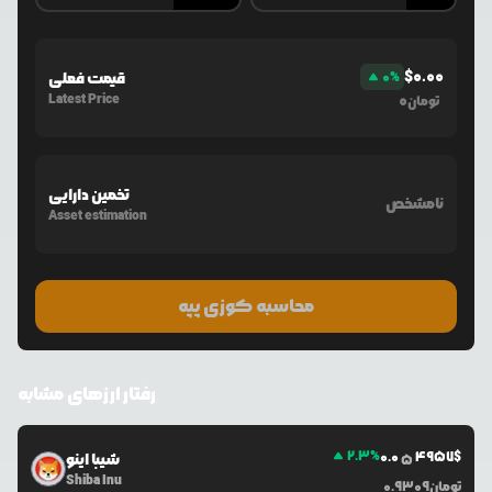
$
0.00
%
0
قیمت فعلی
Latest Price
0
تومان
تخمین دارایی
نامشخص
Asset estimation
محاسبه کوزی پپه
رفتار ارزهای مشابه
2.3
%
0.0
4957
$
شیبا اینو
5
Shiba Inu
تومان
0.9309