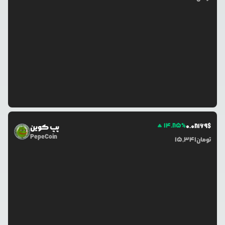
14.85
%
0.0
8169
$
پپ کوین
PepeCoin
تومان
15,341