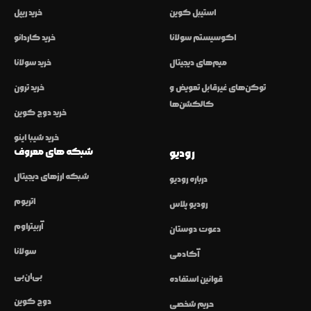
استیبل کوین
خرید ریپل
اکوسیستم سولانا
خرید کاردانو
میم‌های دیجیتال
خرید سولانا
توکن‌های غیرقابل تعویض و
خرید ترون
کالکشن‌ها
خرید دوج کوین
خرید شیبا اینو
شبکه های معروف
رودیو
شبکه ارزهای دیجیتال
درباره رودیو
اتریوم
رودیو پلاس
آربیتراوم
دعوت دوستان
سولانا
آکادمی
بی‌ان‌بی
قوانین استفاده
دوج کوین
حریم شخصی