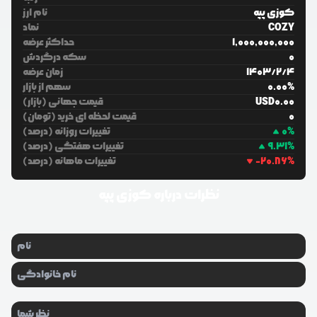
کوزی پپه
نام ارز
COZY
نماد
1,000,000,000
حداکثر عرضه
0
سکه درگردش
4
/
2
/
1403
زمان عرضه
%
0.00
سهم از بازار
0.00
USD
قیمت جهانی (بازار)
0
قیمت لحظه ای خرید (تومان)
%
0
تغییرات روزانه (درصد)
%
9.31
تغییرات هفتگی (درصد)
%
-20.86
تغییرات ماهانه (درصد)
نظرات درباره
کوزی پپه