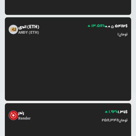
13.58
%
0.0
5482
$
اندی (ETH)
5
ANDY (ETH)
تومان
1
1.92
%
1.37
$
رندر
Render
تومان
258,348