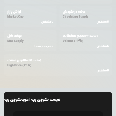
عرضه در گردش
ارزش بازار
Market Cap
Circulating Supply
نامشخص
نامشخص
حجم معاملات
عرضه کل
(24 ساعت)
Max Supply
Volume (24h)
نامشخص
1,000,000,000
بالاترین قیمت
(24 ساعت)
High Price (24h)
نامشخص
قیمت
کوزی پپه
| خرید
کوزی پپه