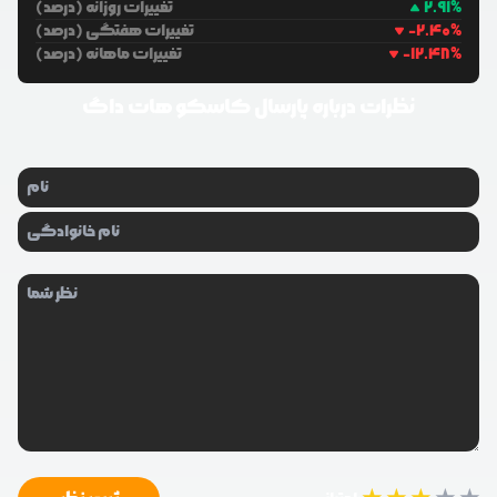
%
2.91
تغییرات روزانه (درصد)
%
-2.40
تغییرات هفتگی (درصد)
%
-12.48
تغییرات ماهانه (درصد)
نظرات درباره
پارسال کاسکو هات داگ