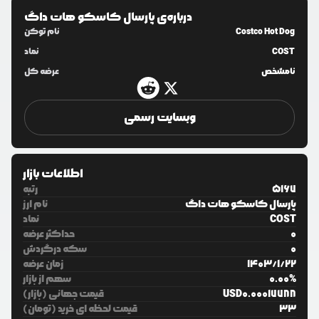
درباره‌ی
پارسال کاسکو هات داگ
Costco Hot Dog
نام توکن
COST
نماد
نامشخص
عرضه کل
وبسایت رسمی
اطلاعات بازار
5167
رتبه
پارسال کاسکو هات داگ
نام ارز
COST
نماد
0
حداکثر عرضه
0
سکه درگردش
22
/
1
/
1403
زمان عرضه
%
0.00
سهم از بازار
0.00017788
USD
قیمت جهانی (بازار)
33
قیمت لحظه ای خرید (تومان)