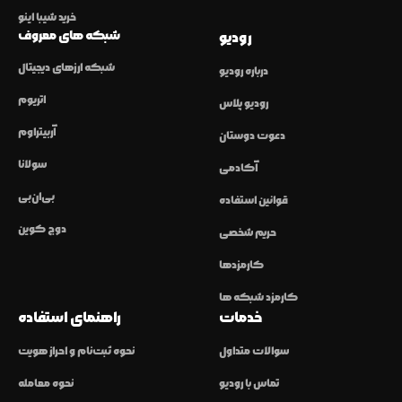
خرید شیبا اینو
شبکه های معروف
رودیو
شبکه ارزهای دیجیتال
درباره رودیو
اتریوم
رودیو پلاس
آربیتراوم
دعوت دوستان
سولانا
آکادمی
بی‌ان‌بی
قوانین استفاده
دوج کوین
حریم شخصی
کارمزدها
کارمزد شبکه ها
خدمات
راهنمای استفاده
سوالات متداول
نحوه ثبت‌نام و احراز هویت
تماس با رودیو
نحوه معامله