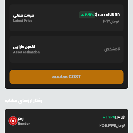
$
0.00017788
%
2.91
قیمت فعلی
Latest Price
33
تومان
تخمین دارایی
نامشخص
Asset estimation
محاسبه COST
رفتار ارزهای مشابه
1.92
%
1.37
$
رندر
Render
تومان
258,348