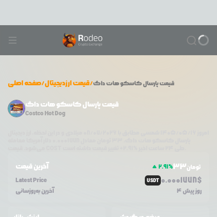
/
قیمت ارزدیجیتال
/
صفحه اصلی
قیمت
پارسال کاسکو هات داگ
قیمت پارسال کاسکو هات داگ
Costco Hot Dog
امروز
۱۴۰۵/۰۵/۱۶
شمسی مطابق با
08/07/2026
میلادی و در این لحظه، ارز دیجیتال
پارسال کاسکو هات داگ
،
33
تومان معادل
0.0001778
دلار آمریکا معامله
تغییر قیمت داشته است.
طی ۲۴ ساعت اخیر %
2.91
+
COST
می‌شود. قیمت
33
آخرین قیمت
2.91
%
تومان
0.0
001778
$
Latest Price
USDT
4 روز پیش
آخرین به‌روزسانی