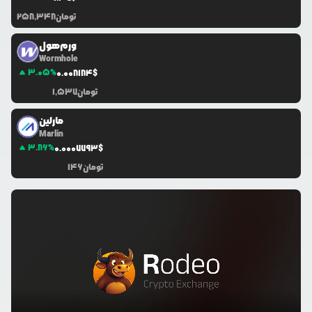
تومان
258,348
ورم‌هول
Wormhole
3.05
%
0.0
08184
$
تومان
1,537
مارلین
Marlin
3.86
%
0.0
007793
$
تومان
146