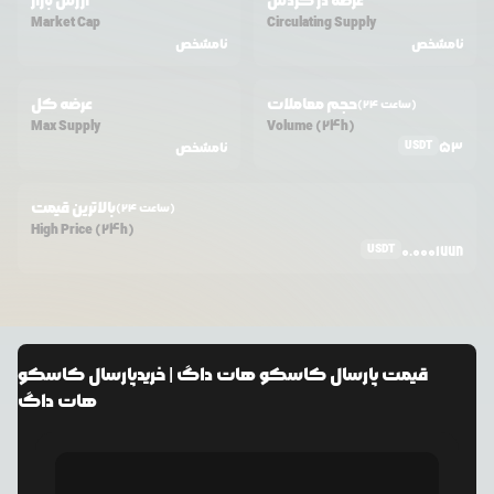
عرضه در گردش
ارزش بازار
Market Cap
Circulating Supply
نامشخص
نامشخص
حجم معاملات
عرضه کل
(24 ساعت)
Max Supply
Volume (24h)
USDT
53
نامشخص
بالاترین قیمت
(24 ساعت)
High Price (24h)
USDT
0.0001778
قیمت
پارسال کاسکو هات داگ
| خرید
پارسال کاسکو
هات داگ