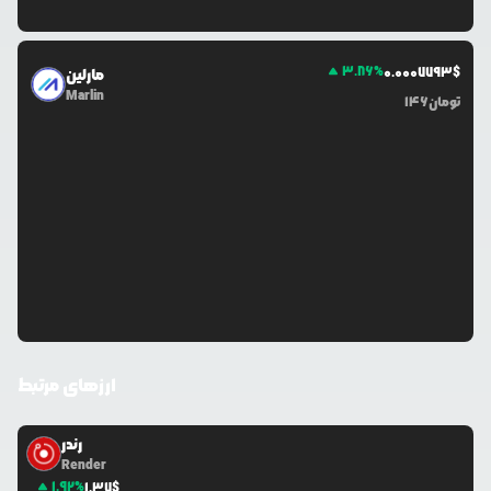
3.86
%
0.0
007793
$
مارلین
Marlin
تومان
146
ارزهای مرتبط
رندر
Render
1.92
%
1.37
$