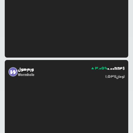
3.05
%
0.0
08184
$
ورم‌هول
Wormhole
تومان
1,537