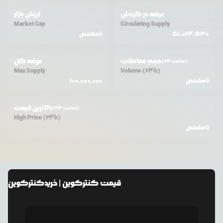
عرضه در گردش
ارزش بازار
Market Cap
Circulating Supply
51,024,530
نامشخص
حجم معاملات
عرضه کل
(24 ساعت)
Max Supply
Volume (24h)
نامشخص
100,000,000
بالاترین قیمت
(24 ساعت)
High Price (24h)
نامشخص
قیمت
کنترکوین
| خرید
کنترکوین