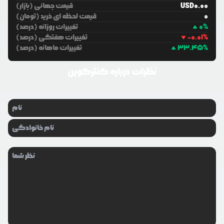
0.00
USD
قیمت جهانی (بازار)
0
قیمت لحظه ای خرید (تومان)
%
0
تغییرات روزانه (درصد)
%
-0.01
تغییرات هفتگی (درصد)
%
33.45
تغییرات ماهانه (درصد)
نظرات درباره
کنترکوین