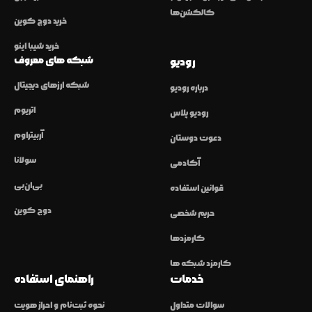
کالکشن‌ها
خرید دوج کوین
خرید شیبا اینو
شبکه های معروف
رودیو
شبکه ارزهای دیجیتال
درباره رودیو
اتریوم
رودیو پلاس
آربیتراوم
دعوت دوستان
سولانا
آکادمی
بی‌ان‌بی
قوانین استفاده
دوج کوین
حریم شخصی
کارمزدها
کارمزد شبکه ها
خدمات
راهنمای استفاده
سوالات متداول
نحوه ثبت‌نام و احراز هویت