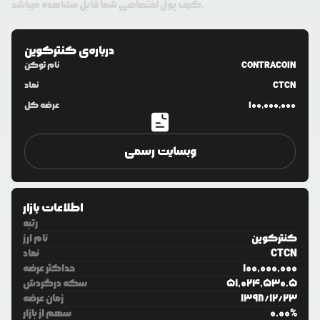
کیف پول اختصاصی شما قابل مشاهده میباشد.
درباره‌ی
کنترکوین
CONTRACOIN
نام توکن
CTCN
نماد
100,000,000
عرضه کل
وبسایت رسمی
اطلاعات بازار
رتبه
کنترکوین
نام ارز
CTCN
نماد
100,000,000
حداکثر عرضه
51,024,530.5
سکه درگردش
23
/
12
/
1398
زمان عرضه
%
0.00
سهم از بازار