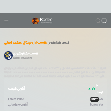
/
قیمت ارزدیجیتال
/
صفحه اصلی
قیمت
کنترکوین
قیمت کنترکوین
CONTRACOIN
امروز
۱۴۰۵/۰۵/۱۹
شمسی مطابق با
08/10/2026
میلادی و در این لحظه، ارز دیجیتال
کنترکوین
،
0
تومان معادل
0.000000000000000000000000000000
دلار آمریکا
تغییر قیمت داشته است.
طی ۲۴ ساعت اخیر %
0.00
+
CTCN
معامله می‌شود. قیمت
0
آخرین قیمت
0
%
تومان
0
$
Latest Price
USDT
8 ماه پیش
آخرین به‌روزسانی