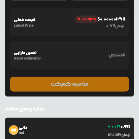
$
0.00000367
%
-3.93
قیمت فعلی
Latest Price
0.69
تومان
تخمین دارایی
نامشخص
Asset estimation
محاسبه کمپکت
رفتار ارزهای مشابه
0.01
%
0.99
$
دائی
Dai
تومان
187,776