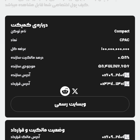
کیف پول اختصاصی شما قابل مشاهده میباشد.
درباره‌ی
کمپکت
Compact
نام توکن
CPAC
نماد
100,000,000,000
عرضه کل
0.58%
درصد مالکیت سازنده
58,477,876,656
موجودی سازنده
0x609...2d0d
آدرس سازنده
0x43d...74e1
آدرس قرارداد
وبسایت رسمی
وضعیت مالکیت و قرارداد
0x609...2d0d
آدرس مالک قرارداد