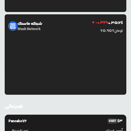
-0.32
%
0.3512
$
شبکه ماسک
Mask Network
تومان
65,956
نقدینگی
PancakeV2
$
3
USDT
آدرس استخر
نوع نقدینگی