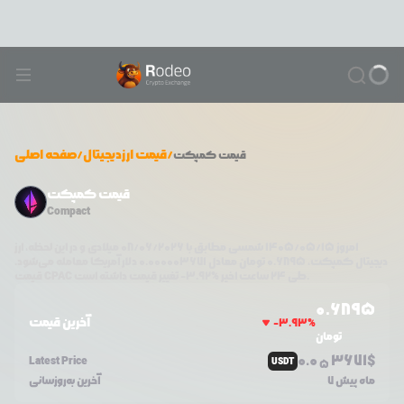
/
قیمت ارزدیجیتال
/
صفحه اصلی
قیمت
کمپکت
قیمت کمپکت
Compact
امروز
۱۴۰۵/۰۵/۱۵
شمسی مطابق با
08/06/2026
میلادی و در این لحظه، ارز
دیجیتال
کمپکت
،
0.6895
تومان معادل
0.000003671
دلار آمریکا معامله می‌شود.
تغییر قیمت داشته است.
طی ۲۴ ساعت اخیر %
3.92
-
CPAC
قیمت
0.6895
آخرین قیمت
-3.93
%
تومان
0.0
3671
$
Latest Price
USDT
5
7 ماه پیش
آخرین به‌روزسانی