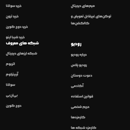
میم‌های دیجیتال
خرید سولانا
توکن‌های غیرقابل تعویض و
خرید ترون
کالکشن‌ها
خرید دوج کوین
خرید شیبا اینو
شبکه های معروف
رودیو
شبکه ارزهای دیجیتال
درباره رودیو
اتریوم
رودیو پلاس
آربیتراوم
دعوت دوستان
سولانا
آکادمی
بی‌ان‌بی
قوانین استفاده
دوج کوین
حریم شخصی
کارمزدها
کارمزد شبکه ها