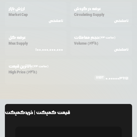
عرضه در گردش
ارزش بازار
Market Cap
Circulating Supply
نامشخص
نامشخص
حجم معاملات
عرضه کل
(24 ساعت)
Max Supply
Volume (24h)
نامشخص
100,000,000,000
بالاترین قیمت
(24 ساعت)
High Price (24h)
USDT
0.000003671
قیمت
کمپکت
| خرید
کمپکت