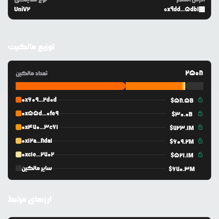
UniV2
0x9dd...5db1
توزیع مالکیت
2508
تعداد مالکین
0x609...2d0d
$
58.5B
0x55d...0fe9
$
30.0B
0x470...3c61
$
723.1M
0x12a...8da1
$
609.2M
0xc1e...2702
$
521.1M
سایر مالکین
$
670.3M
ارزهای مرتبط