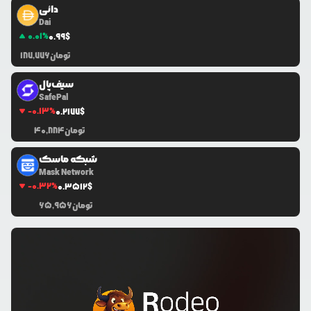
دائی
Dai
0.01
%
0.99
$
تومان
187,776
سیف‌پال
SafePal
-0.13
%
0.2177
$
تومان
40,884
شبکه ماسک
Mask Network
-0.32
%
0.3512
$
تومان
65,956