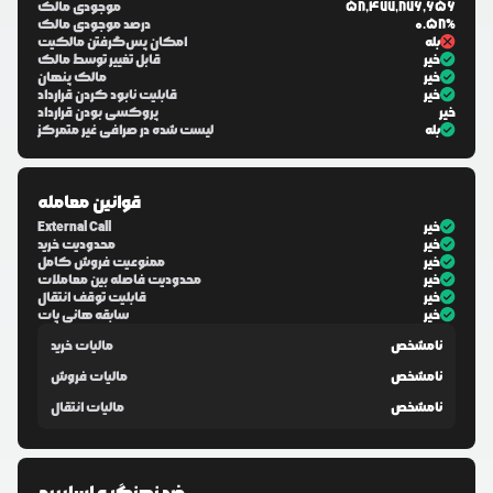
58,477,876,656
موجودی مالک
0.58%
درصد موجودی مالک
بله
امکان پس‌گرفتن مالکیت
خیر
قابل تغییر توسط مالک
خیر
مالک پنهان
خیر
قابلیت نابود کردن قرارداد
خیر
پروکسی بودن قرارداد
بله
لیست شده در صرافی غیر متمرکز
قوانین معامله
خیر
External Call
خیر
محدودیت خرید
خیر
ممنوعیت فروش کامل
خیر
محدودیت فاصله بین معاملات
خیر
قابلیت توقف انتقال
خیر
سابقه هانی پات
نامشخص
مالیات خرید
نامشخص
مالیات فروش
نامشخص
مالیات انتقال