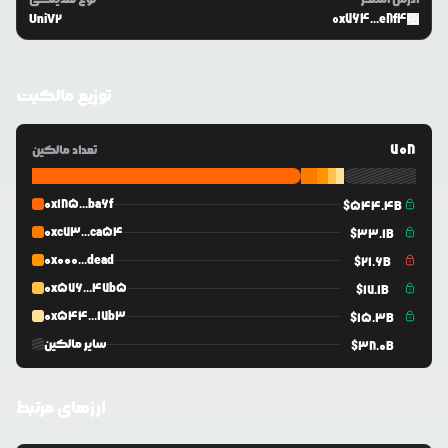
UniV2
0x764...e8f4
توزیع مالکیت
708
تعداد مالکین
0x185...ba6f
$
544.4B
0xc73...ca54
$
33.1B
0x000...dead
$
21.6B
0x576...47b5
$
17.1B
0x544...17b3
$
15.3B
سایر مالکین
$
38.0B
ارزهای مرتبط