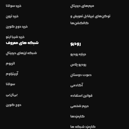
میم‌های دیجیتال
خرید سولانا
توکن‌های غیرقابل تعویض و
خرید ترون
کالکشن‌ها
خرید دوج کوین
خرید شیبا اینو
شبکه های معروف
رودیو
شبکه ارزهای دیجیتال
درباره رودیو
اتریوم
رودیو پلاس
آربیتراوم
دعوت دوستان
سولانا
آکادمی
بی‌ان‌بی
قوانین استفاده
دوج کوین
حریم شخصی
کارمزدها
کارمزد شبکه ها