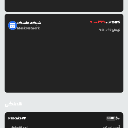
-0.32
%
0.3512
$
شبکه ماسک
Mask Network
تومان
65,096
نقدینگی
PancakeV2
$
0
USDT
آدرس استخر
نوع نقدینگی