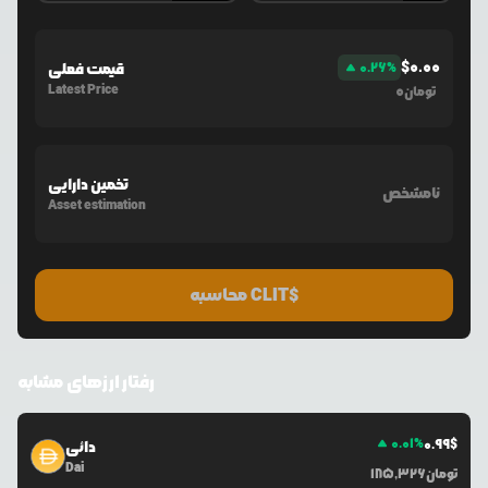
$
0.00
%
0.26
قیمت فعلی
Latest Price
0
تومان
تخمین دارایی
نامشخص
Asset estimation
محاسبه CLIT$
رفتار ارزهای مشابه
0.01
%
0.99
$
دائی
Dai
تومان
185,326