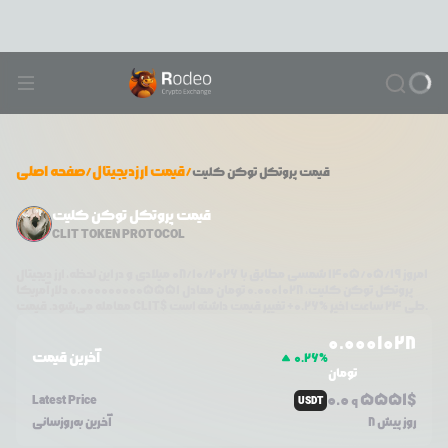
/
قیمت ارزدیجیتال
/
صفحه اصلی
قیمت
پروتکل توکن کلیت
قیمت پروتکل توکن کلیت
CLIT TOKEN PROTOCOL
امروز
۱۴۰۵/۰۵/۱۹
شمسی مطابق با
08/10/2026
میلادی و در این لحظه، ارز دیجیتال
پروتکل توکن کلیت
،
0.0001028
تومان معادل
0.0000000005551
دلار آمریکا
تغییر قیمت داشته است.
طی ۲۴ ساعت اخیر %
0.26
+
CLIT$
معامله می‌شود. قیمت
0.0
001028
آخرین قیمت
0.26
%
تومان
0.0
5551
$
Latest Price
USDT
9
8 روز پیش
آخرین به‌روزسانی