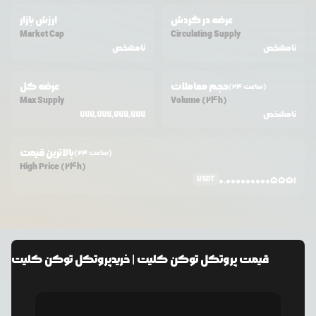
عرضه در گردش
ارزش بازار
Market Cap
Circulating Supply
نامشخص
نامشخص
حجم معاملات
عرضه کل
(24 ساعت)
Max Supply
Volume (24h)
نامشخص
777,777,777,777
بالاترین قیمت
(24 ساعت)
High Price (24h)
USDT
0.0000000005551
قیمت
پروتکل توکن کلیت
| خرید
پروتکل توکن کلیت