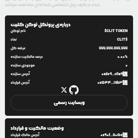
شده در کیف پول اختصاصی شما قابل مشاهده میباشد.
درباره‌ی
پروتکل توکن کلیت
$CLIT TOKEN
نام توکن
CLIT$
نماد
777,777,777,777
عرضه کل
0.00%
درصد مالکیت سازنده
0
موجودی سازنده
0xde9...c8a9
آدرس سازنده
0x544...17b3
آدرس قرارداد
وبسایت رسمی
وضعیت مالکیت و قرارداد
0x90f...705e
آدرس مالک قرارداد