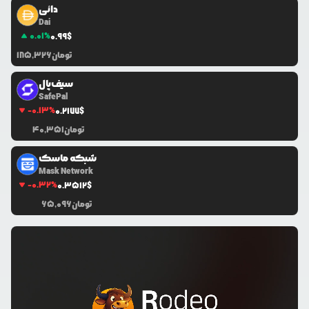
دائی
Dai
0.01
%
0.99
$
تومان
185,326
سیف‌پال
SafePal
-0.13
%
0.2177
$
تومان
40,351
شبکه ماسک
Mask Network
-0.32
%
0.3512
$
تومان
65,096