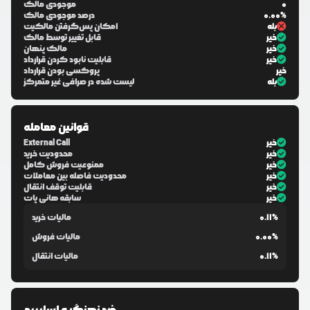
0
موجودی مالک
0.00%
درصد موجودی مالک
بله
امکان پس‌گرفتن مالکیت
خیر
قابل تغییر توسط مالک
خیر
مالک پنهان
خیر
قابلیت نابود کردن قرارداد
خیر
پروکسی بودن قرارداد
بله
لیست شده در صرافی غیر متمرکز
قوانین معامله
خیر
External Call
خیر
محدودیت خرید
خیر
ممنوعیت فروش کامل
خیر
محدودیت فاصله بین معاملات
خیر
قابلیت توقف انتقال
خیر
سابقه هانی پات
0.11%
مالیات خرید
0.00%
مالیات فروش
0.11%
مالیات انتقال