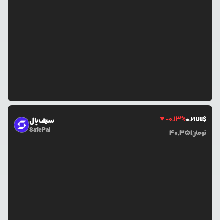
-0.13
%
0.2177
$
سیف‌پال
SafePal
تومان
40,351